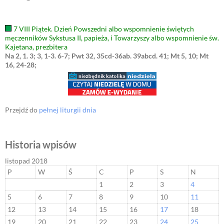
7 VIII Piątek. Dzień Powszedni albo wspomnienie świętych
męczenników Sykstusa II, papieża, i Towarzyszy albo wspomnienie św.
Kajetana, prezbitera
Na 2, 1. 3; 3, 1-3. 6-7; Pwt 32, 35cd-36ab. 39abcd. 41; Mt 5, 10; Mt
16, 24-28;
Przejdź do
pełnej liturgii dnia
Historia wpisów
listopad 2018
P
W
Ś
C
P
S
N
1
2
3
4
5
6
7
8
9
10
11
12
13
14
15
16
17
18
19
20
21
22
23
24
25