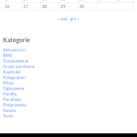
26
27
28
29
30
« paź
gru »
Kategorie
Aktualności
BMS
Duszpasterze
Grupy parafialne
Kapliczki
Księga gości
Misje
Ogłoszenia
Parafia
Parafiada
Pielgrzymka
Święta
Turki