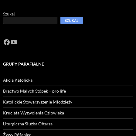
Szukaj
SZUKAJ
Facebook
https://www.youtube.com/channel/U
GRUPY PARAFIALNE
Akcja Katolicka
Bractwo Małych Stópek – pro life
Katolickie Stowarzyszenie Młodzieży
Krucjata Wyzwolenia Człowieka
Liturgiczna Służba Ołtarza
Żywy Różaniec