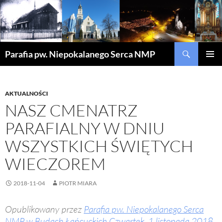
Szukaj
Parafia pw. Niepokalanego Serca NMP
PRZEJDŹ
MENU
DO
GŁÓWN
TREŚCI
AKTUALNOŚCI
NASZ CMENATRZ
PARAFIALNY W DNIU
WSZYSTKICH ŚWIĘTYCH
WIECZOREM
2018-11-04
PIOTR MIARA
Opublikowany przez
Parafia pw. Niepokalanego Serca
NMP w Budach Łańcuckich
Czwartek, 1 listopada 2018