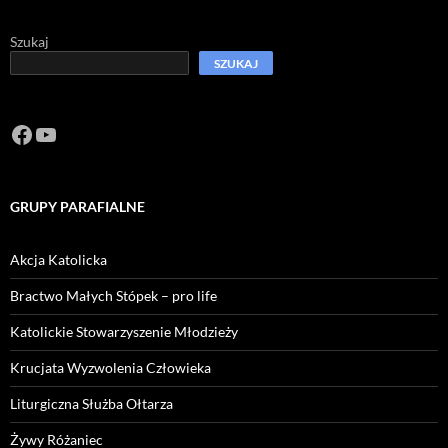
Szukaj
SZUKAJ
Facebook
https://www.youtube.com/channel/U
GRUPY PARAFIALNE
Akcja Katolicka
Bractwo Małych Stópek – pro life
Katolickie Stowarzyszenie Młodzieży
Krucjata Wyzwolenia Człowieka
Liturgiczna Służba Ołtarza
Żywy Różaniec