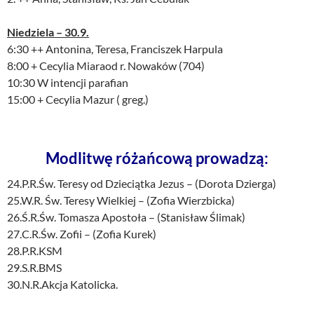
Niedziela – 30.9.
6:30 ++ Antonina, Teresa, Franciszek Harpula
8:00 + Cecylia Miaraod r. Nowaków (704)
10:30 W intencji parafian
15:00 + Cecylia Mazur ( greg.)
Modlitwę różańcową prowadzą:
24.P.R.Św. Teresy od Dzieciątka Jezus – (Dorota Dzierga)
25.W.R. Św. Teresy Wielkiej – (Zofia Wierzbicka)
26.Ś.R.Św. Tomasza Apostoła – (Stanisław Ślimak)
27.C.R.Św. Zofii – (Zofia Kurek)
28.P.R.KSM
29.S.R.BMS
30.N.R.Akcja Katolicka.