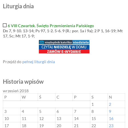
Liturgia dnia
6 VIII Czwartek. Święto Przemienienia Pańskiego
Dn 7, 9-10. 13-14; Ps 97, 1-2. 5-6. 9 (R.: por. 1a i 9a); 2 P 1, 16-19; Mt
17, 5c; Mt 17, 1-9;
Przejdź do
pełnej liturgii dnia
Historia wpisów
wrzesień 2018
P
W
Ś
C
P
S
N
1
2
3
4
5
6
7
8
9
10
11
12
13
14
15
16
17
18
19
20
21
22
23