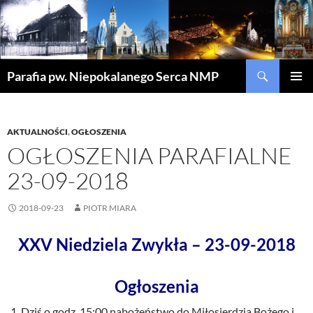
Szukaj
Parafia pw. Niepokalanego Serca NMP
PRZEJDŹ
MENU
DO
GŁÓWN
TREŚCI
AKTUALNOŚCI
,
OGŁOSZENIA
OGŁOSZENIA PARAFIALNE
23-09-2018
2018-09-23
PIOTR MIARA
XXV Niedziela Zwykła – 23-09-2018
Ogłoszenia
Dziś o godz. 15:00 nabożeństwo do Miłosierdzia Bożego i