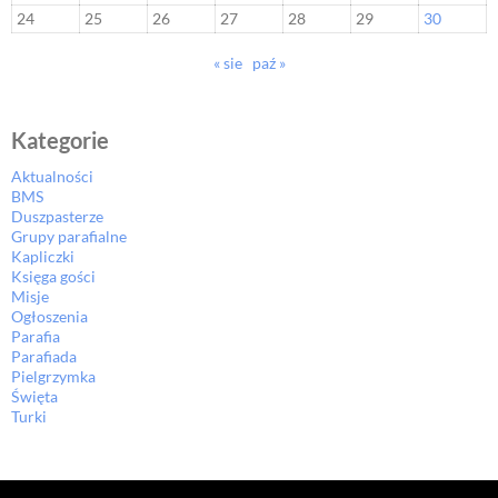
24
25
26
27
28
29
30
« sie
paź »
Kategorie
Aktualności
BMS
Duszpasterze
Grupy parafialne
Kapliczki
Księga gości
Misje
Ogłoszenia
Parafia
Parafiada
Pielgrzymka
Święta
Turki