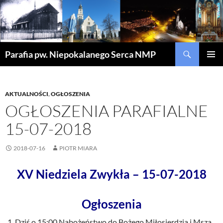
Szukaj
Parafia pw. Niepokalanego Serca NMP
PRZEJDŹ
MENU
DO
GŁÓWN
TREŚCI
AKTUALNOŚCI
,
OGŁOSZENIA
OGŁOSZENIA PARAFIALNE
15-07-2018
2018-07-16
PIOTR MIARA
XV Niedziela Zwykła – 15-07-2018
Ogłoszenia
Dziś o 15:00 Nabożeństwo do Bożego Miłosierdzia i Msza