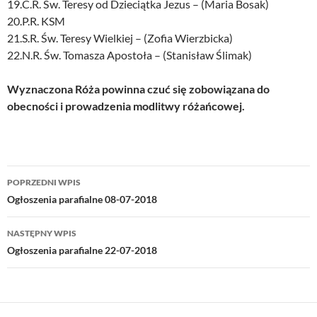
19.C.R. Św. Teresy od Dzieciątka Jezus – (Maria Bosak)
20.P.R. KSM
21.S.R. Św. Teresy Wielkiej – (Zofia Wierzbicka)
22.N.R. Św. Tomasza Apostoła – (Stanisław Ślimak)
Wyznaczona Róża powinna czuć się zobowiązana do
obecności i prowadzenia modlitwy różańcowej.
Nawigacja
POPRZEDNI WPIS
wpisu
Ogłoszenia parafialne 08-07-2018
NASTĘPNY WPIS
Ogłoszenia parafialne 22-07-2018