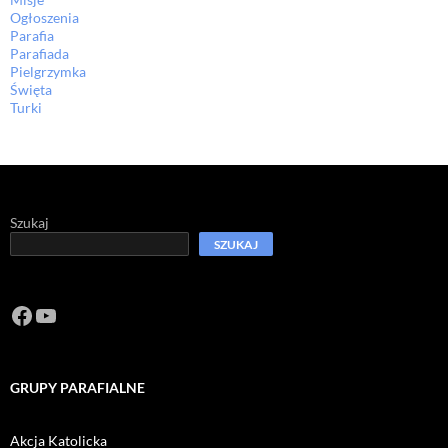
Ogłoszenia
Parafia
Parafiada
Pielgrzymka
Święta
Turki
Szukaj
SZUKAJ
Facebook
https://www.youtube.com/channel/U
GRUPY PARAFIALNE
Akcja Katolicka