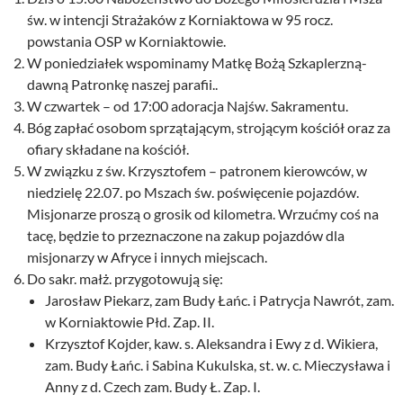
św. w intencji Strażaków z Korniaktowa w 95 rocz.
powstania OSP w Korniaktowie.
W poniedziałek wspominamy Matkę Bożą Szkaplerzną-
dawną Patronkę naszej parafii..
W czwartek – od 17:00 adoracja Najśw. Sakramentu.
Bóg zapłać osobom sprzątającym, strojącym kościół oraz za
ofiary składane na kościół.
W związku z św. Krzysztofem – patronem kierowców, w
niedzielę 22.07. po Mszach św. poświęcenie pojazdów.
Misjonarze proszą o grosik od kilometra. Wrzućmy coś na
tacę, będzie to przeznaczone na zakup pojazdów dla
misjonarzy w Afryce i innych miejscach.
Do sakr. małż. przygotowują się:
Jarosław Piekarz, zam Budy Łańc. i Patrycja Nawrót, zam.
w Korniaktowie Płd. Zap. II.
Krzysztof Kojder, kaw. s. Aleksandra i Ewy z d. Wikiera,
zam. Budy Łańc. i Sabina Kukulska, st. w. c. Mieczysława i
Anny z d. Czech zam. Budy Ł. Zap. I.