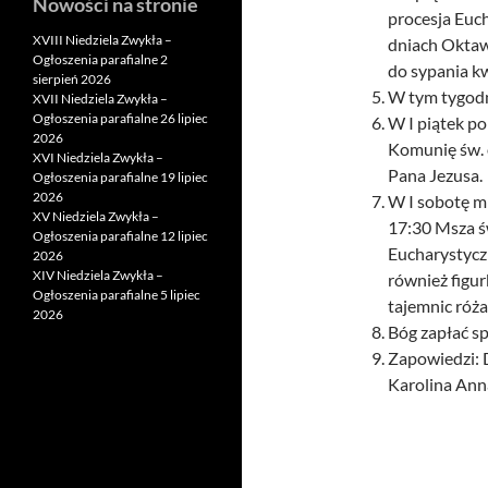
Nowości na stronie
procesja Euch
XVIII Niedziela Zwykła –
dniach Oktaw
Ogłoszenia parafialne 2
do sypania kw
sierpień 2026
W tym tygodni
XVII Niedziela Zwykła –
Ogłoszenia parafialne 26 lipiec
W I piątek p
2026
Komunię św. 
XVI Niedziela Zwykła –
Pana Jezusa.
Ogłoszenia parafialne 19 lipiec
2026
W I sobotę m
XV Niedziela Zwykła –
17:30 Msza ś
Ogłoszenia parafialne 12 lipiec
Eucharystycz
2026
XIV Niedziela Zwykła –
również figur
Ogłoszenia parafialne 5 lipiec
tajemnic róż
2026
Bóg zapłać sp
Zapowiedzi: 
Karolina Anna