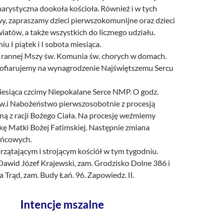
arystyczna dookoła kościoła. Również i w tych
y, zapraszamy dzieci pierwszokomunijne oraz dzieci
iatów, a także wszystkich do licznego udziału.
u I piątek i I sobota miesiąca.
o rannej Mszy św. Komunia św. chorych w domach.
ofiarujemy na wynagrodzenie Najświętszemu Sercu
iesiąca czcimy Niepokalane Serce NMP. O godz.
w.i Nabożeństwo pierwszosobotnie z procesją
ną z racji Bożego Ciała. Na procesję weźmiemy
kę Matki Bożej Fatimskiej. Następnie zmiana
ańcowych.
rzątającym i strojącym kościół w tym tygodniu.
Dawid Józef Krajewski, zam. Grodzisko Dolne 386 i
 Trąd, zam. Budy Łań. 96. Zapowiedz. II.
Intencje mszalne