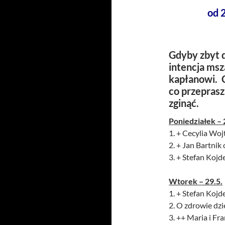
od 
Gdyby zbyt d
intencja msz
kapłanowi. C
co przepras
zginąć.
Poniedziałek – 
1. + Cecylia Woj
2. + Jan Bartni
3. + Stefan Kojde
Wtorek – 29.5.
1. + Stefan Kojde
2. O zdrowie dzi
3. ++ Maria i F