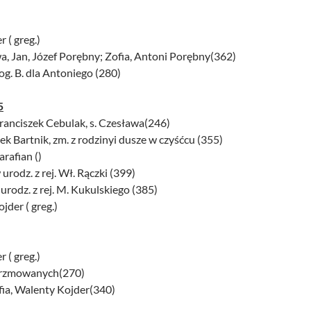
r ( greg.)
a, Jan, Józef Porębny; Zofia, Antoni Porębny(362)
łog. B. dla Antoniego (280)
5
ranciszek Cebulak, s. Czesława(246)
ek Bartnik, zm. z rodzinyi dusze w czyśćcu (355)
arafian ()
odz. z rej. Wł. Rączki (399)
dz. z rej. M. Kukulskiego (385)
jder ( greg.)
r ( greg.)
ierzmowanych(270)
fia, Walenty Kojder(340)