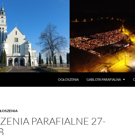
PRZEJDŹ DO TREŚCI
OGŁOSZENIA
GABLOTA PARAFIALNA
O
ŁOSZENIA
ENIA PARAFIALNE 27-
8