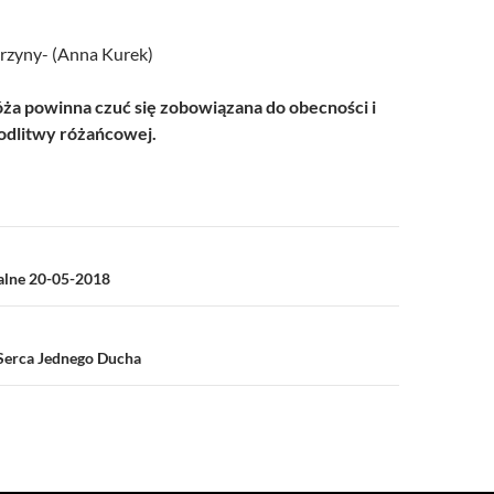
arzyny- (Anna Kurek)
a powinna czuć się zobowiązana do obecności i
dlitwy różańcowej.
a
ialne 20-05-2018
Serca Jednego Ducha