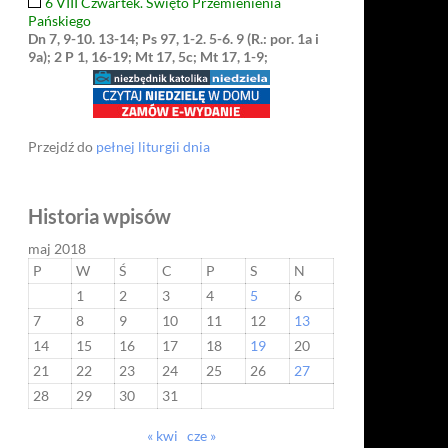
6 VIII Czwartek. Święto Przemienienia
Pańskiego
Dn 7, 9-10. 13-14; Ps 97, 1-2. 5-6. 9 (R.: por. 1a i
9a); 2 P 1, 16-19; Mt 17, 5c; Mt 17, 1-9;
Przejdź do
pełnej liturgii dnia
Historia wpisów
maj 2018
P
W
Ś
C
P
S
N
1
2
3
4
5
6
7
8
9
10
11
12
13
14
15
16
17
18
19
20
21
22
23
24
25
26
27
28
29
30
31
« kwi
cze »