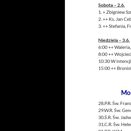
Sobota – 2.6.
1. + Zbigniew Sz
2. ++ Ks. Jan Ce
3. ++ Stefania, 
Niedziela – 3.6.
6:00 ++ Waleria
8:00 ++ Wojciech
10:30 W intencji
15:00 ++ Bronisł
Mo
28.P.R. Św. Fran
29.W.R. Św. Ge
30.Ś.R. Św. Jad
31.C.R. Św. Hel