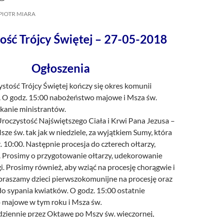
/UCeN8ciSo_a79igwmwNXx2qw
PIOTR MIARA
ość Trójcy Świętej – 27-05-2018
Ogłoszenia
stość Trójcy Świętej kończy się okres komunii
. O godz. 15:00 nabożeństwo majowe i Msza św.
kanie ministrantów.
roczystość Najświętszego Ciała i Krwi Pana Jezusa –
sze św. tak jak w niedziele, za wyjątkiem Sumy, która
. 10:00. Następnie procesja do czterech ołtarzy,
ą. Prosimy o przygotowanie ołtarzy, udekorowanie
. Prosimy również, aby wziąć na procesję chorągwie i
apraszamy dzieci pierwszokomunijne na procesję oraz
do sypania kwiatków. O godz. 15:00 ostatnie
majowe w tym roku i Msza św.
dziennie przez Oktawę po Mszy św. wieczornej,