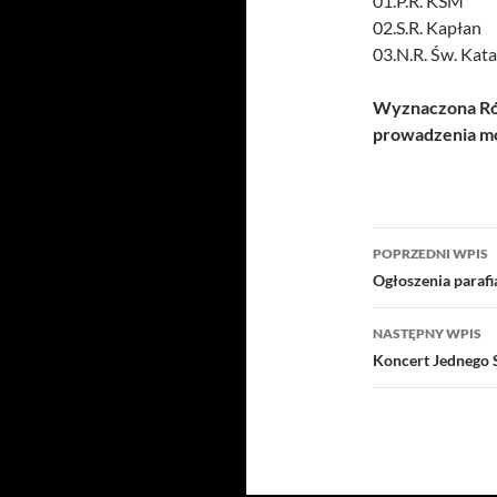
01.P.R. KSM
02.S.R. Kapłan
03.N.R. Św. Kat
Wyznaczona Róż
prowadzenia mo
Nawigacj
POPRZEDNI WPIS
wpisu
Ogłoszenia paraf
NASTĘPNY WPIS
Koncert Jednego 