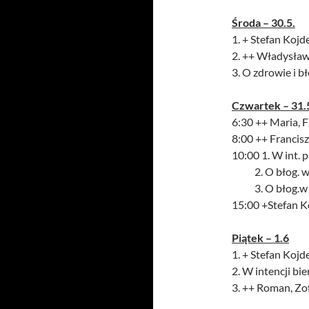
Środa – 30.5.
1. + Stefan Kojde
2. ++ Władysław
3. O zdrowie i b
Czwartek – 31.
6:30 ++ Maria, F
8:00 ++ Francisz
10:00 1. W int. p
2. O błog. w ur
3. O błog.w uro
15:00 +Stefan Ko
Piątek – 1.6
1. + Stefan Kojde
2. W intencji b
3. ++ Roman, Zo