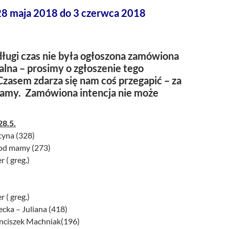
28 maja 2018 do 3 czerwca 2018
ługi czas nie była ogłoszona zamówiona
alna – prosimy o zgłoszenie tego
zasem zdarza się nam coś przegapić – za
zamy. Zamówiona intencja nie może
28.5.
tyna (328)
k od mamy (273)
r ( greg.)
r ( greg.)
ecka – Juliana (418)
ranciszek Machniak(196)