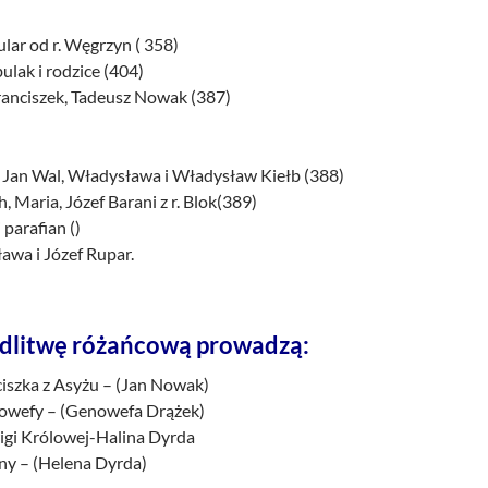
ular od r. Węgrzyn ( 358)
bulak i rodzice (404)
Franciszek, Tadeusz Nowak (387)
, Jan Wal, Władysława i Władysław Kiełb (388)
, Maria, Józef Barani z r. Blok(389)
 parafian ()
awa i Józef Rupar.
dlitwę różańcową prowadzą:
ciszka z Asyżu – (Jan Nowak)
nowefy – (Genowefa Drążek)
wigi Królowej-Halina Dyrda
eny – (Helena Dyrda)