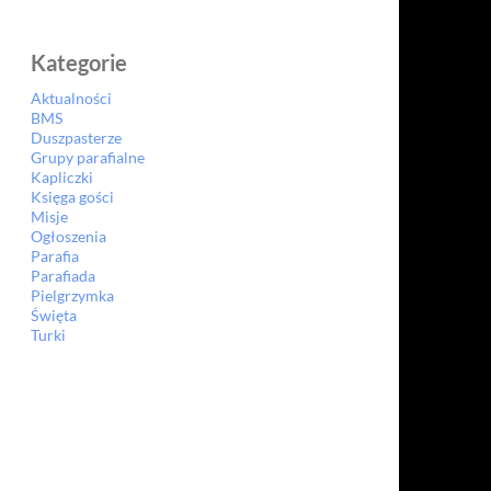
Kategorie
Aktualności
BMS
Duszpasterze
Grupy parafialne
Kapliczki
Księga gości
Misje
Ogłoszenia
Parafia
Parafiada
Pielgrzymka
Święta
Turki