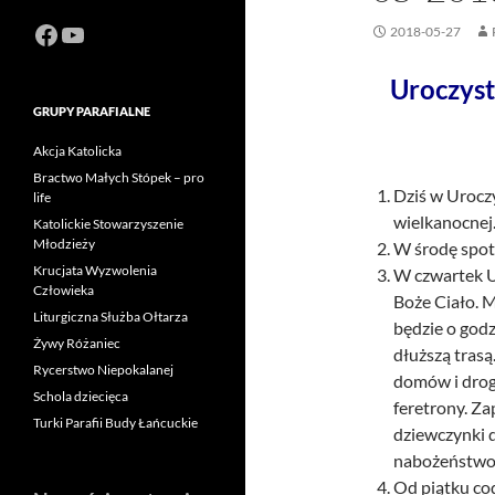
Facebook
https://www.youtube.com/channel
2018-05-27
Uroczyst
GRUPY PARAFIALNE
Akcja Katolicka
Bractwo Małych Stópek – pro
Dziś w Uroczy
life
wielkanocnej
Katolickie Stowarzyszenie
Młodzieży
W środę spot
Krucjata Wyzwolenia
W czwartek U
Człowieka
Boże Ciało. M
Liturgiczna Służba Ołtarza
będzie o godz
Żywy Różaniec
dłuższą tras
Rycerstwo Niepokalanej
domów i drogi
Schola dziecięca
feretrony. Z
Turki Parafii Budy Łańcuckie
dziewczynki 
nabożeństwo 
Od piątku co