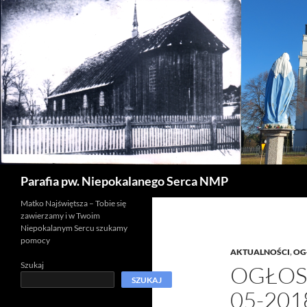
Szukaj
Parafia pw. Niepokalanego Serca NMP
Matko Najświętsza – Tobie się
zawierzamy i w Twoim
Niepokalanym Sercu szukamy
pomocy
AKTUALNOŚCI
,
OG
Szukaj
OGŁOSZ
SZUKAJ
05-201