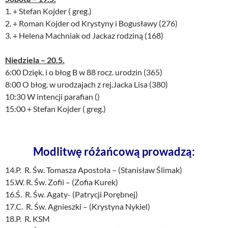
1. + Stefan Kojder ( greg.)
2. + Roman Kojder od Krystyny i Bogusławy (276)
3. + Helena Machniak od Jackaz rodziną (168)
Niedziela – 20.5.
6:00 Dzięk. i o błog B w 88 rocz. urodzin (365)
8:00 O błog. w urodzajach z rej.Jacka Lisa (380)
10:30 W intencji parafian ()
15:00 + Stefan Kojder ( greg.)
Modlitwę różańcową prowadzą:
14.P. R. Św. Tomasza Apostoła – (Stanisław Ślimak)
15.W. R. Św. Zofii – (Zofia Kurek)
16.Ś. R. Św. Agaty- (Patrycji Porębnej)
17.C. R. Św. Agnieszki – (Krystyna Nykiel)
18.P. R. KSM