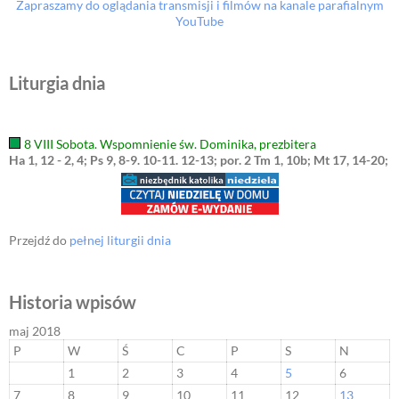
Zapraszamy do oglądania transmisji i filmów na kanale parafialnym
YouTube
Liturgia dnia
8 VIII Sobota. Wspomnienie św. Dominika, prezbitera
Ha 1, 12 - 2, 4; Ps 9, 8-9. 10-11. 12-13; por. 2 Tm 1, 10b; Mt 17, 14-20;
Przejdź do
pełnej liturgii dnia
Historia wpisów
maj 2018
P
W
Ś
C
P
S
N
1
2
3
4
5
6
7
8
9
10
11
12
13