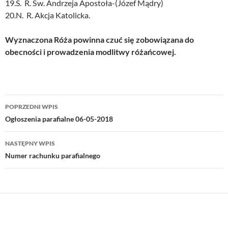
19.S. R. Św. Andrzeja Apostoła-(Józef Mądry)
20.N. R. Akcja Katolicka.
Wyznaczona Róża powinna czuć się zobowiązana do
obecności i prowadzenia modlitwy różańcowej.
Nawigacja
POPRZEDNI WPIS
wpisu
Ogłoszenia parafialne 06-05-2018
NASTĘPNY WPIS
Numer rachunku parafialnego