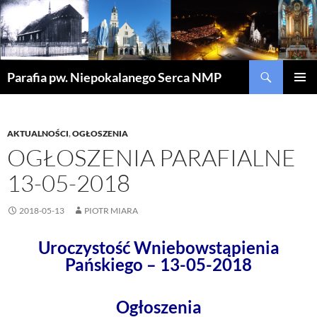
Szukaj
Parafia pw. Niepokalanego Serca NMP
PRZEJDŹ
MENU
DO
GŁÓWN
TREŚCI
AKTUALNOŚCI
,
OGŁOSZENIA
OGŁOSZENIA PARAFIALNE
13-05-2018
2018-05-13
PIOTR MIARA
Uroczystość Wniebowstąpienia
Pańskiego – 13-05-2018
Ogłoszenia