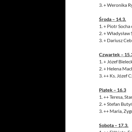
3. + Weronika Ry
Środa – 14.3.
1. + Piotr Socha
2. + Władysław 
3. + Dariusz Ceb
Czwartek – 15.
1. + Józef Bielec
2. + Helena Mac
3. ++ Ks. Józef 
Piątek – 16.3
1. ++ Teresa, Sta
2. + Stefan Buty
3. ++ Maria, Zy
Sobota – 17.3.