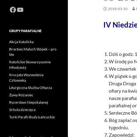
Facebook
https://www.youtube.com/channel
2018-03-10
IV Niedzi
GRUPY PARAFIALNE
Akcja Katolicka
Bractwo Małych Stópek – pro
Dziś o godz. 
life
W środę po M
Katolickie Stowarzyszenie
Młodzieży
We czwartek 
Krucjata Wyzwolenia
W piątek o g
Człowieka
Druga Droga 
Liturgiczna Służba Ołtarza
ofiary na kw
Żywy Różaniec
nasze parafia
Rycerstwo Niepokalanej
parafialnej or
Schola dziecięca
Serdeczne Bóg
Turki Parafii Budy Łańcuckie
Bóg zapłać o
tygodniu.
Zapowiedzi: