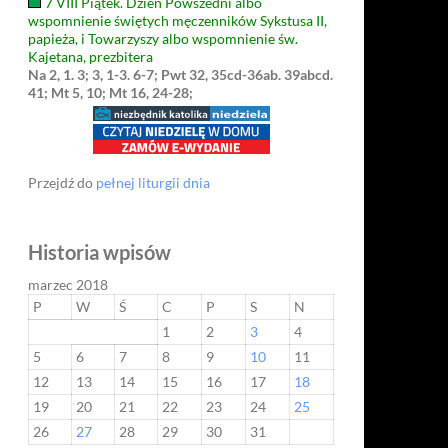
7 VIII Piątek. Dzień Powszedni albo
wspomnienie świętych męczenników Sykstusa II,
papieża, i Towarzyszy albo wspomnienie św.
Kajetana, prezbitera
Na 2, 1. 3; 3, 1-3. 6-7; Pwt 32, 35cd-36ab. 39abcd.
41; Mt 5, 10; Mt 16, 24-28;
Przejdź do
pełnej liturgii dnia
Historia wpisów
marzec 2018
P
W
Ś
C
P
S
N
1
2
3
4
5
6
7
8
9
10
11
12
13
14
15
16
17
18
19
20
21
22
23
24
25
26
27
28
29
30
31