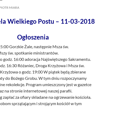
/UCeN8ciSo_a79igwmwNXx2qw
PIOTR MIARA
ela Wielkiego Postu – 11-03-2018
Ogłoszenia
15:00 Gorzkie Żale, następnie Msza św.
szy św. spotkanie ministrantów.
o godz. 16:00 adoracja Najświętszego Sakramentu.
odz. 16:30 Różaniec, Droga Krzyżowa i Msza św.
Krzyżowa o godz. 19:00 W piątek będą zbierane
iaty do Bożego Grobu. W tym dniu rozpoczynamy
lne rekolekcje. Program umieszczony jest w gazetce
az na stronie internetowej naszej parafii.
 zapłać za ofiary składane na ogrzewanie kościoła.
sobom sprzątającym i strojącym kościół w tym