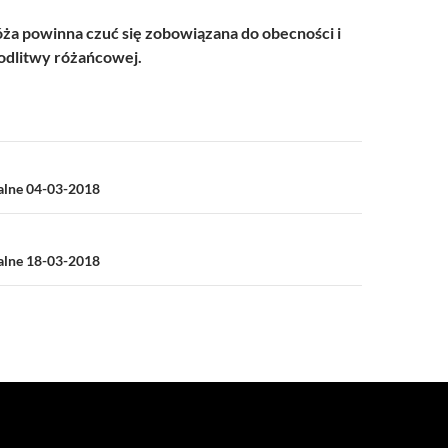
a powinna czuć się zobowiązana do obecności i
dlitwy różańcowej.
a
ialne 04-03-2018
ialne 18-03-2018