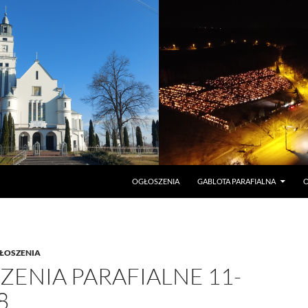
PRZEJDŹ DO TREŚCI
OGŁOSZENIA
GABLOTA PARAFIALNA
O
ŁOSZENIA
ENIA PARAFIALNE 11-
8