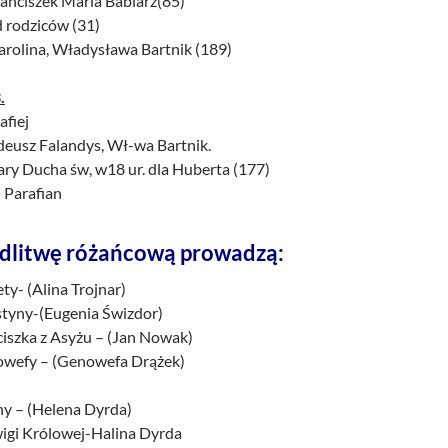
Franciszek Maria Babiarz(85)
d rodziców (31)
Karolina, Władysława Bartnik (189)
.
afiej
adeusz Falandys, Wł-wa Bartnik.
ary Ducha św, w18 ur. dla Huberta (177)
 Parafian
dlitwę różańcową prowadzą:
ety- (Alina Trojnar)
styny-(Eugenia Świzdor)
ciszka z Asyżu – (Jan Nowak)
owefy – (Genowefa Drążek)
ny – (Helena Dyrda)
wigi Królowej-Halina Dyrda