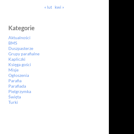
« lut
kwi »
Kategorie
Aktualności
BMS
Duszpasterze
Grupy parafialne
Kapliczki
Księga gości
Misje
Ogłoszenia
Parafia
Parafiada
Pielgrzymka
Święta
Turki