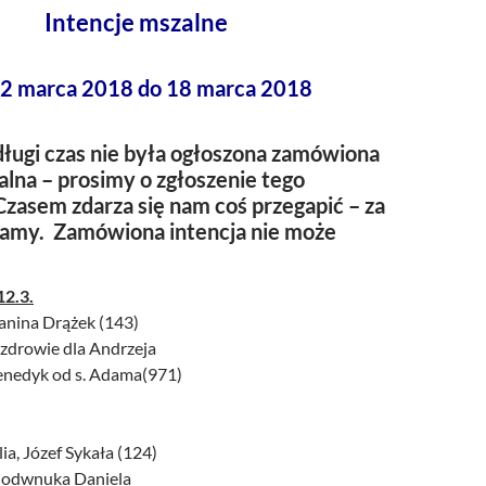
Intencje mszalne
12 marca 2018 do 18 marca 2018
ługi czas nie była ogłoszona zamówiona
alna – prosimy o zgłoszenie tego
zasem zdarza się nam coś przegapić – za
zamy. Zamówiona intencja nie może
12.3.
Janina Drążek (143)
i zdrowie dla Andrzeja
Benedyk od s. Adama(971)
lia, Józef Sykała (124)
ik odwnuka Daniela