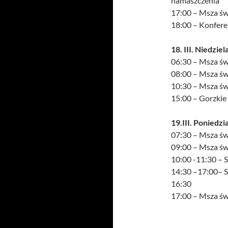
namaszczenia
17:00 – Msza św
18:00 – Konferen
18. III. Niedziel
06:30 – Msza św
08:00 – Msza św
10:30 – Msza św
15:00 – Gorzkie
19.III. Poniedz
07:30 – Msza św
09:00 – Msza św
10:00 -11:30 – 
14:30 –17:00– S
16:30
17:00 – Msza św