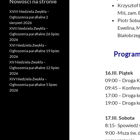
Nowości na stronie
Krzysztof 
XVIII Niedziela Zwykła –
Miś, zam. 
Ogłoszenia parafialne 2
Piotr Sobu
sierpień 2026
Ewelina, M
XVII Niedziela Zwykła –
Ogłoszenia parafialne 26 lipiec
Białobrzeg
2026
XVI Niedziela Zwykła –
Ogłoszenia parafialne 19 lipiec
Program 
2026
XV Niedziela Zwykła –
Ogłoszenia parafialne 12 lipiec
16.III. Piątek
2026
XIV Niedziela Zwykła –
09:00 – Droga 
Ogłoszenia parafialne 5 lipiec
09:45 – Konfere
2026
17:00 – Droga k
19:00 – Droga 
17.III. Sobota
8:15- Spowiedź ś
9:00 -Msza św. 