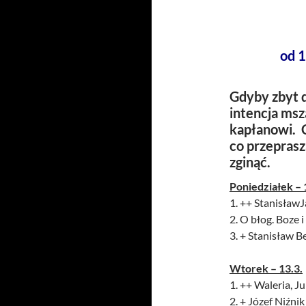
od 
Gdyby zbyt d
intencja msz
kapłanowi. C
co przepras
zginąć.
Poniedziałek – 
1. ++ Stanisław
2. O błog. Boze 
3. + Stanisław 
Wtorek – 13.3.
1. ++ Waleria, Ju
2. + Józef Niźn