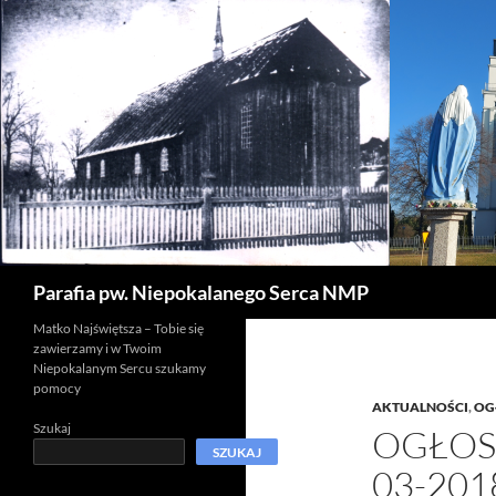
Szukaj
Parafia pw. Niepokalanego Serca NMP
Matko Najświętsza – Tobie się
zawierzamy i w Twoim
Niepokalanym Sercu szukamy
pomocy
AKTUALNOŚCI
,
OG
Szukaj
OGŁOSZ
SZUKAJ
03-201