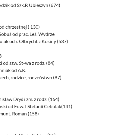
dzik od Szk.P. Ubieszyn (674)
 od chrzestnej ( 130)
Sobuś od prac. Leś. Wydrze
ulak od r. Olbrycht z Kosiny (537)
3
ki od szw. St-wa z rodz. (84)
hniak od A.K.
Czech, rodzice, rodzeństwo (87)
nisław Dryś i zm. z rodz. (164)
ński od Edw. I Stefanii Cebulak(141)
gmunt, Roman (158)