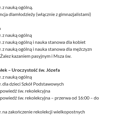
. z nauką ogólną.
cja dlamłodzieży (włącznie z gimnazjalistami)
a
. z nauką ogólną
. z nauką ogólną i nauka stanowa dla kobiet
. z nauką ogólną i nauka stanowa dla mężczyzn
 Żalez kazaniem pasyjnym i Msza św.
iałek – Uroczystość św. Józefa
. z nauką ogólną
. dla dzieci Szkół Podstawowych
Spowiedź św. rekolekcyjna
powiedź św. rekolekcyjna – przerwa od 16:00 – do
. na zakończenie rekolekcji wielkopostnych