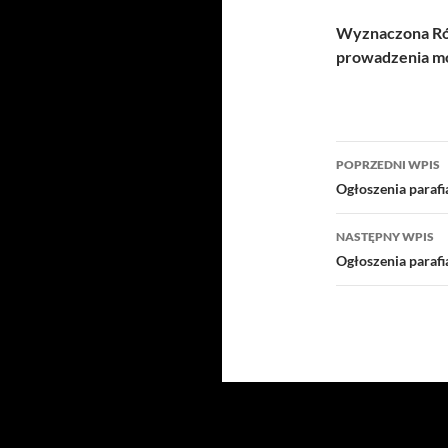
Wyznaczona Róż
prowadzenia mo
Nawigacj
POPRZEDNI WPIS
wpisu
Ogłoszenia paraf
NASTĘPNY WPIS
Ogłoszenia paraf