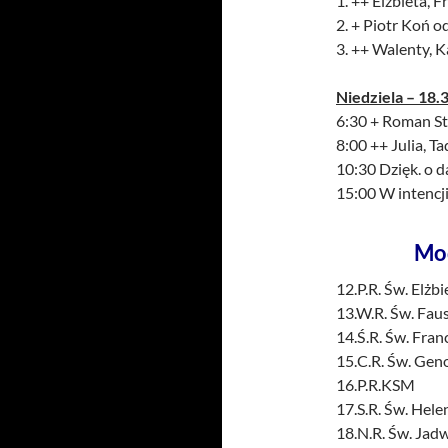
1. ++ Elżbieta, 
2. + Piotr Koń o
3. ++ Walenty, 
Niedziela – 18.3
6:30 + Roman St
8:00 ++ Julia, T
10:30 Dzięk. o d
15:00 W intencji
Mo
12.P.R. Św. Elżbi
13.W.R. Św. Fau
14.Ś.R. Św. Fran
15.C.R. Św. Gen
16.P.R.KSM
17.S.R. Św. Hele
18.N.R. Św. Jad