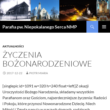
Szukaj
Parafia pw. Niepokalanego Serca NMP
PRZEJDŹ
MENU
DO
GŁÓWN
TREŚCI
AKTUALNOŚCI
ŻYCZENIA
BOŻONARODZENIOWE
2017-12-22
PIOTR MIARA
[singlepic id=1091 w=320 h=240 float=left]Z okazji
Uroczystości Bożego Narodzenia, składamy wszystkim
Parafianom oraz Gościom, najserdeczniejsze życzenia: Radości
i Pokoju, które przynosi Nowonarodzone Dziecię. Niech
Miłość i Zgoda panują w naszych domach, rodzinach,