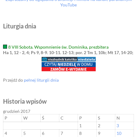
YouTube
Liturgia dnia
8 VIII Sobota. Wspomnienie św. Dominika, prezbitera
Ha 1, 12 - 2, 4; Ps 9, 8-9. 10-11. 12-13; por. 2 Tm 1, 10b; Mt 17, 14-20;
Przejdź do
pełnej liturgii dnia
Historia wpisów
grudzień 2017
P
W
Ś
C
P
S
N
1
2
3
4
5
6
7
8
9
10