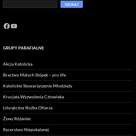
SZUKAJ
Facebook
https://www.youtube.com/channel/U
GRUPY PARAFIALNE
Akcja Katolicka
Bractwo Małych Stópek – pro life
Katolickie Stowarzyszenie Młodzieży
Krucjata Wyzwolenia Człowieka
Liturgiczna Służba Ołtarza
Żywy Różaniec
Rycerstwo Niepokalanej