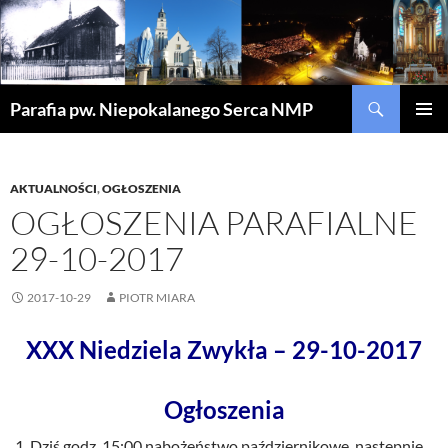
Szukaj
Parafia pw. Niepokalanego Serca NMP
PRZEJDŹ
MENU
DO
GŁÓWN
TREŚCI
AKTUALNOŚCI
,
OGŁOSZENIA
OGŁOSZENIA PARAFIALNE
29-10-2017
2017-10-29
PIOTR MIARA
XXX Niedziela Zwykła – 29-10-2017
Ogłoszenia
Dziś godz. 15:00 nabożeństwo październikowe, następnie