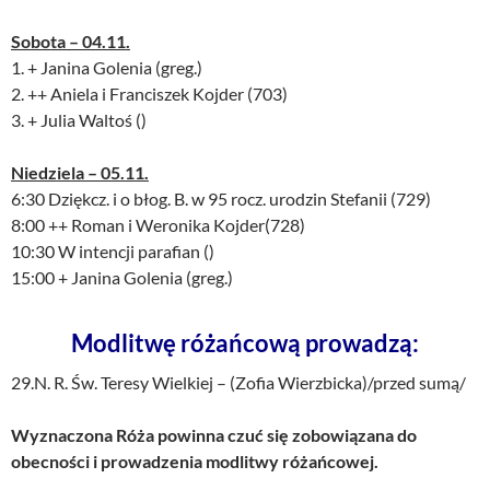
Sobota – 04.11.
1. + Janina Golenia (greg.)
2. ++ Aniela i Franciszek Kojder (703)
3. + Julia Waltoś ()
Niedziela – 05.11.
6:30 Dziękcz. i o błog. B. w 95 rocz. urodzin Stefanii (729)
8:00 ++ Roman i Weronika Kojder(728)
10:30 W intencji parafian ()
15:00 + Janina Golenia (greg.)
Modlitwę różańcową prowadzą:
29.N. R. Św. Teresy Wielkiej – (Zofia Wierzbicka)/przed sumą/
Wyznaczona Róża powinna czuć się zobowiązana do
obecności i prowadzenia modlitwy różańcowej.