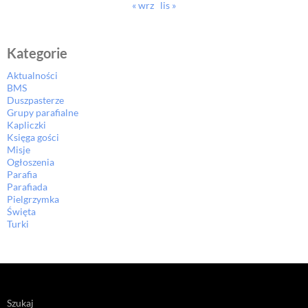
« wrz
lis »
Kategorie
Aktualności
BMS
Duszpasterze
Grupy parafialne
Kapliczki
Księga gości
Misje
Ogłoszenia
Parafia
Parafiada
Pielgrzymka
Święta
Turki
Szukaj