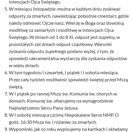
intencjach Ojca Świętego.
W miesiącu listopadzie: można w każdym dniu zyskiwać
odpusty za zmarłych, nawiedzając pobożnie cmentarz, gdzie
należy odmówić Ojcze nasz, Wierzę w Boga oraz dowolną
modlitwę za zamarłych i modlitwę w intencjach Ojca
Świętego. W dniach od 1 do 8 XI, odpust jest zupełny, w
pozostałych zaś dniach odpust cząstkowy. Warunki
zyskania odpustu zupełnego podano wyżej, z tym, że
spowiedź sakramentalna wystarczy dla zyskania odpustów
w wielu dniach.
W tym tygodniu I czwartek, I piątek i I sobota miesiąca.
Przez cały tydzień możliwość spowiedzi świętej przed Mszą
świętą.
W I piątek po rannej Mszy św. Komunia św. chorych w
domach. Komunię św. ofiarujemy na wynagrodzenie
Najświętszemu Sercu Pana Jezusa.
W I sobotę miesiąca czcimy Niepokalane Serce NMP. O
godz. 16:30 Msza św. i różaniec za zmarłych.
Wypominki, jak co roku wypisujemy na kartkach i składamy