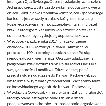
intencjach Ojca Świętego. Odpust zyskuje się raz na dzień.
Jedna spowiedź wystarcza do zyskania odpustów w wielu
dniach. Komunia św. i modlitwa w intencjach Ojca Świętego
konieczna jest w każdym dniu, w którym odmawia się
Różaniec z rozważaniem poszczególnych tajemnic. Jeżeli
brakuje któregoś z warunków koniecznych do zyskania
odpustu zupełnego, zyskuje się odpust cząstkowy.
W sobotę, 7 października 2017 r , na zakończenie
obchodów 100 – rocznicy Objawień Fatimskich, w
przededniu 100 – rocznicy odzyskania przez Polskę
niepodległości – wierni naszej Ojczyzny udadzą się na
pielgrzymie szlaki wzdłuż granic Polski i otoczą nasz kraj
swoją obecnością i modlitwą. Także i z naszej parafii,
przedstawiciele udadzą się do Kalwarii Pacławskiej, aby
wziąć udział w tym ważnym wydarzeniu. Zachęcamy także
do indywidualnego wyjazdu do Kalwarii Pacławskiej.
W związku z Obywatelskim projektem ,, Zatrzymaj aborcję”,
którego celem jest zaprzestanie zabijania dzieci
podejrzewanych o chorobę lub upośledzenie, organizowana