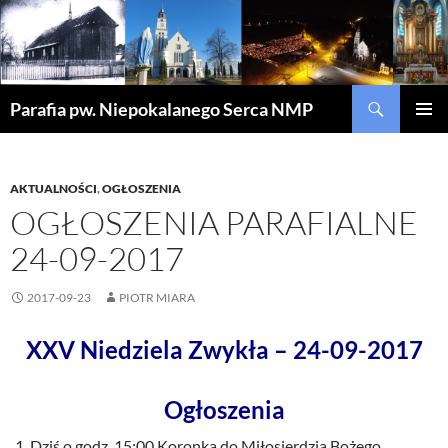
Szukaj
Parafia pw. Niepokalanego Serca NMP
PRZEJDŹ
MENU
DO
GŁÓWN
TREŚCI
AKTUALNOŚCI
,
OGŁOSZENIA
OGŁOSZENIA PARAFIALNE
24-09-2017
2017-09-23
PIOTR MIARA
XXV Niedziela Zwykła – 24-09-2017
Ogłoszenia
Dziś o godz. 15:00 Koronka do Miłosierdzia Bożego,