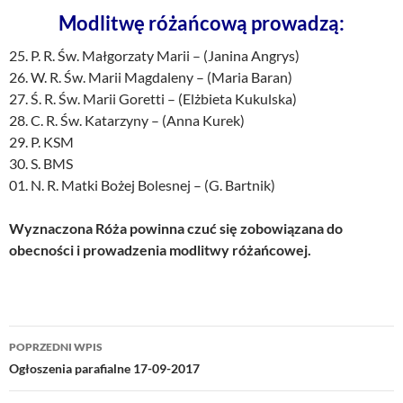
Modlitwę różańcową prowadzą:
25. P. R. Św. Małgorzaty Marii – (Janina Angrys)
26. W. R. Św. Marii Magdaleny – (Maria Baran)
27. Ś. R. Św. Marii Goretti – (Elżbieta Kukulska)
28. C. R. Św. Katarzyny – (Anna Kurek)
29. P. KSM
30. S. BMS
01. N. R. Matki Bożej Bolesnej – (G. Bartnik)
Wyznaczona Róża powinna czuć się zobowiązana do
obecności i prowadzenia modlitwy różańcowej.
Nawigacja
POPRZEDNI WPIS
wpisu
Ogłoszenia parafialne 17-09-2017