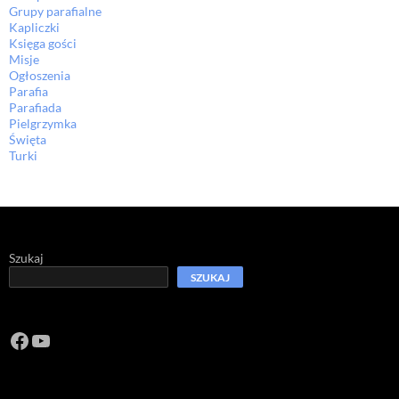
Grupy parafialne
Kapliczki
Księga gości
Misje
Ogłoszenia
Parafia
Parafiada
Pielgrzymka
Święta
Turki
Szukaj
SZUKAJ
Facebook
https://www.youtube.com/channel/U