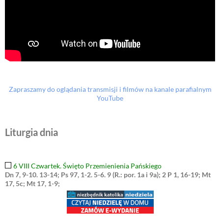
Zapraszamy do oglądania transmisji i filmów na kanale parafialnym
YouTube
Liturgia dnia
6 VIII Czwartek. Święto Przemienienia Pańskiego
Dn 7, 9-10. 13-14; Ps 97, 1-2. 5-6. 9 (R.: por. 1a i 9a); 2 P 1, 16-19; Mt
17, 5c; Mt 17, 1-9;