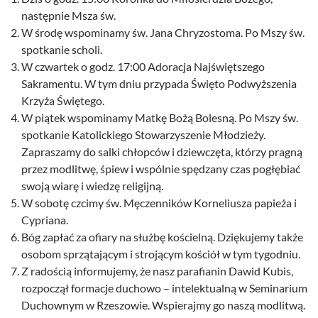
następnie Msza św.
W środę wspominamy św. Jana Chryzostoma. Po Mszy św.
spotkanie scholi.
W czwartek o godz. 17:00 Adoracja Najświętszego
Sakramentu. W tym dniu przypada Święto Podwyższenia
Krzyża Świętego.
W piątek wspominamy Matkę Bożą Bolesną. Po Mszy św.
spotkanie Katolickiego Stowarzyszenie Młodzieży.
Zapraszamy do salki chłopców i dziewczęta, którzy pragną
przez modlitwę, śpiew i wspólnie spędzany czas pogłębiać
swoją wiarę i wiedzę religijną.
W sobotę czcimy św. Męczenników Korneliusza papieża i
Cypriana.
Bóg zapłać za ofiary na służbę kościelną. Dziękujemy także
osobom sprzątającym i strojącym kościół w tym tygodniu.
Z radością informujemy, że nasz parafianin Dawid Kubis,
rozpoczął formacje duchowo – intelektualną w Seminarium
Duchownym w Rzeszowie. Wspierajmy go naszą modlitwą.