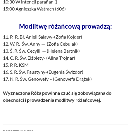
10:30 W intencji parafian ()
15:00 Agnieszka Watrach (606)
Modlitwę różańcową prowadzą:
11. P. R. Bł. Anieli Salawy-(Zofia Kojder)
12. W. R. Św. Anny — (Zofia Cebulak)
13. Ś. R. Św. Cecylii — (Helena Bartnik)
14. C. R. Św. Elżbiety- (Alina Trojnar)
15. P. R. KSM
16. S. R. Św. Faustyny-(Eugenia Świzdor)
17. N. R. Św. Genowefy – (Genowefa Drążek)
Wyznaczona Róża powinna czuć się zobowiązana do
obecności i prowadzenia modlitwy różańcowej.
Nawigacja