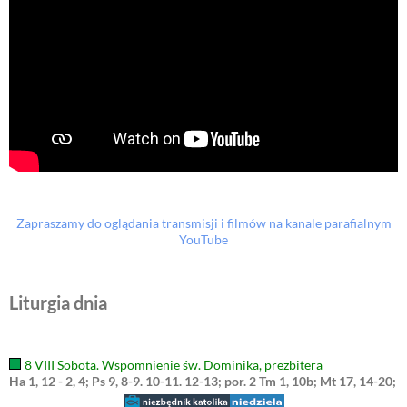
Zapraszamy do oglądania transmisji i filmów na kanale parafialnym
YouTube
Liturgia dnia
8 VIII Sobota. Wspomnienie św. Dominika, prezbitera
Ha 1, 12 - 2, 4; Ps 9, 8-9. 10-11. 12-13; por. 2 Tm 1, 10b; Mt 17, 14-20;