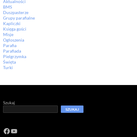
Aktualności
BMS
Duszpasterze
Grupy parafialne
Kapliczki
Księga gości
Misje
Ogłoszenia
Parafia
Parafiada
Pielgrzymka
Święta
Turki
Szukaj
SZUKAJ
Facebook
https://www.youtube.com/channel/U