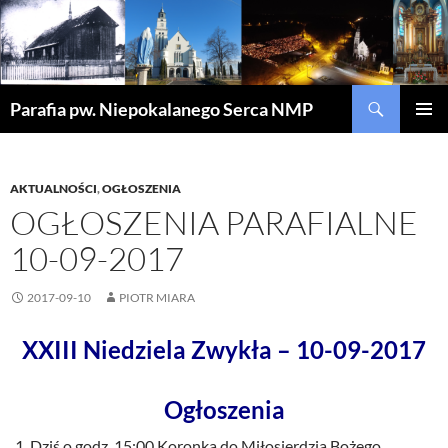
Szukaj
Parafia pw. Niepokalanego Serca NMP
PRZEJDŹ
MENU
DO
GŁÓWN
TREŚCI
AKTUALNOŚCI
,
OGŁOSZENIA
OGŁOSZENIA PARAFIALNE
10-09-2017
2017-09-10
PIOTR MIARA
XXIII Niedziela Zwykła – 10-09-2017
Ogłoszenia
Dziś o godz. 15:00 Koronka do Miłosierdzia Bożego,