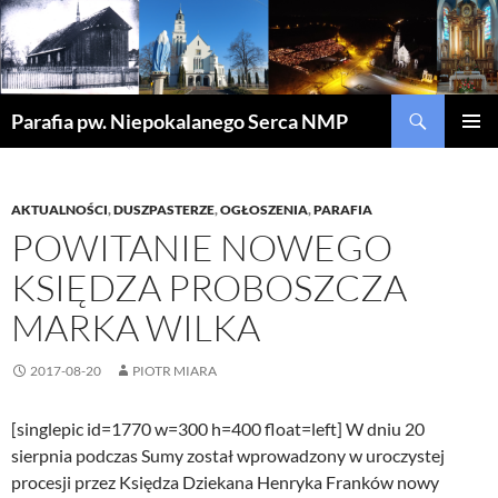
Szukaj
Parafia pw. Niepokalanego Serca NMP
PRZEJDŹ
MENU
DO
GŁÓWN
TREŚCI
AKTUALNOŚCI
,
DUSZPASTERZE
,
OGŁOSZENIA
,
PARAFIA
POWITANIE NOWEGO
KSIĘDZA PROBOSZCZA
MARKA WILKA
2017-08-20
PIOTR MIARA
[singlepic id=1770 w=300 h=400 float=left] W dniu 20
sierpnia podczas Sumy został wprowadzony w uroczystej
procesji przez Księdza Dziekana Henryka Franków nowy