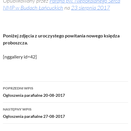
Opublikowany przez
Parafia pw. Niepokalanego Serca
NMP w Budach Łańcuckich
na
23 sierpnia 2017
Poniżej zdjęcia z uroczystego powitania nowego księdza
proboszcza.
[nggallery id=42]
Nawigacja
POPRZEDNI WPIS
wpisu
Ogłoszenia parafialne 20-08-2017
NASTĘPNY WPIS
Ogłoszenia parafialne 27-08-2017