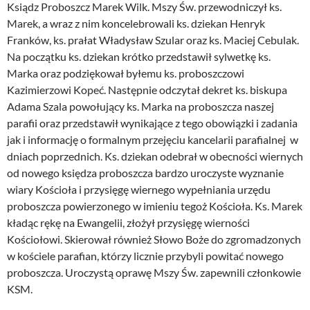
Ksiądz Proboszcz Marek Wilk. Mszy Św. przewodniczył ks.
Marek, a wraz z nim koncelebrowali ks. dziekan Henryk
Franków, ks. prałat Władysław Szular oraz ks. Maciej Cebulak.
Na początku ks. dziekan krótko przedstawił sylwetkę ks.
Marka oraz podziękował byłemu ks. proboszczowi
Kazimierzowi Kopeć. Następnie odczytał dekret ks. biskupa
Adama Szala powołujący ks. Marka na proboszcza naszej
parafii oraz przedstawił wynikające z tego obowiązki i zadania
jak i informację o formalnym przejęciu kancelarii parafialnej w
dniach poprzednich. Ks. dziekan odebrał w obecności wiernych
od nowego księdza proboszcza bardzo uroczyste wyznanie
wiary Kościoła i przysięgę wiernego wypełniania urzędu
proboszcza powierzonego w imieniu tegoż Kościoła. Ks. Marek
kładąc rękę na Ewangelii, złożył przysięgę wierności
Kościołowi. Skierował również Słowo Boże do zgromadzonych
w kościele parafian, którzy licznie przybyli powitać nowego
proboszcza. Uroczystą oprawę Mszy Św. zapewnili członkowie
KSM.