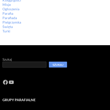
Księga gości
Misje
Ogłoszenia
Parafia
Parafiada
Pielgrzymka
Święta
Turki
Szukaj
SZUKAJ
Facebook
https://www.youtube.com/channel/U
GRUPY PARAFIALNE