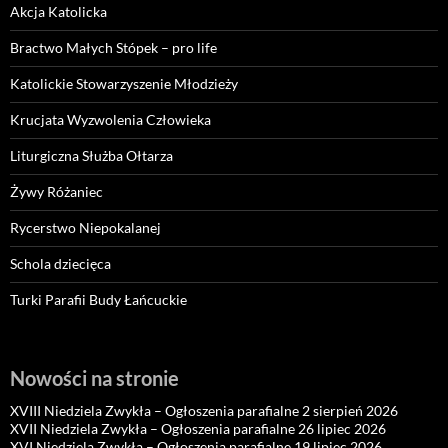
Akcja Katolicka
Bractwo Małych Stópek – pro life
Katolickie Stowarzyszenie Młodzieży
Krucjata Wyzwolenia Człowieka
Liturgiczna Służba Ołtarza
Żywy Różaniec
Rycerstwo Niepokalanej
Schola dziecięca
Turki Parafii Budy Łańcuckie
Nowości na stronie
XVIII Niedziela Zwykła – Ogłoszenia parafialne 2 sierpień 2026
XVII Niedziela Zwykła – Ogłoszenia parafialne 26 lipiec 2026
XVI Niedziela Zwykła – Ogłoszenia parafialne 19 lipiec 2026