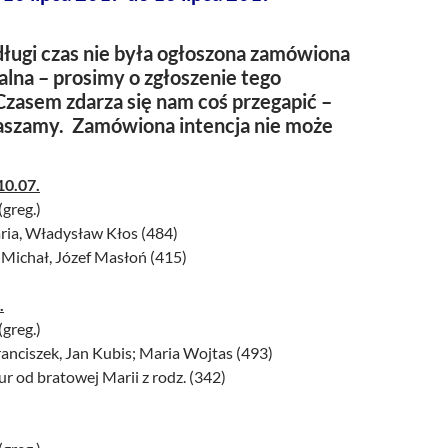
ługi czas nie była ogłoszona zamówiona
alna – prosimy o zgłoszenie tego
Czasem zdarza się nam coś przegapić –
raszamy. Zamówiona intencja nie może
10.07.
(greg.)
aria, Władysław Kłos (484)
 Michał, Józef Masłoń (415)
.
(greg.)
Franciszek, Jan Kubis; Maria Wojtas (493)
ur od bratowej Marii z rodz. (342)