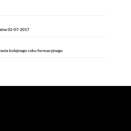
a
ialne 02-07-2017
nie kolejnego roku formacyjnego