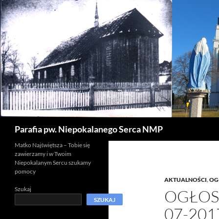
Szukaj
Parafia pw. Niepokalanego Serca NMP
Matko Najświętsza – Tobie się
zawierzamy i w Twoim
Niepokalanym Sercu szukamy
pomocy
AKTUALNOŚCI
,
OG
Szukaj
OGŁOSZ
SZUKAJ
07-201