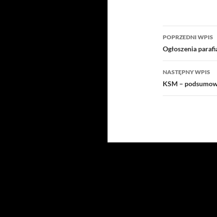
Nawigacj
POPRZEDNI WPIS
wpisu
Ogłoszenia paraf
NASTĘPNY WPIS
KSM – podsumowa