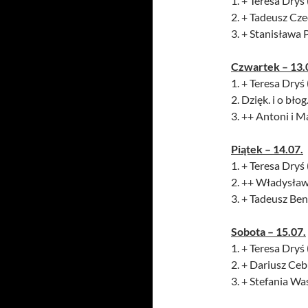
1. + Teresa Dryś 
2. + Tadeusz Cze
3. + Stanisława 
Czwartek – 13.
1. + Teresa Dryś 
2. Dzięk. i o błog
3. ++ Antoni i M
Piątek – 14.07.
1. + Teresa Dryś 
2. ++ Władysław
3. + Tadeusz Ben
Sobota – 15.07.
1. + Teresa Dryś 
2. + Dariusz Ceb
3. + Stefania W