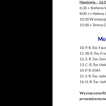
Niedziela – 16.0
6:30 + Stefania
8:00 ++ Helena i
10:30 W intencji
15:00 + Teresa D
Mo
10. P. R. Św. Fa
11. W. R. Św. Fr
12. Ś. R. Św. G
13. C. R. Św. He
14. P. R. KS
15. S. R. Św. Ja
16. N. R. Św. Jad
Wyznaczona Róż
prowadzenia mo