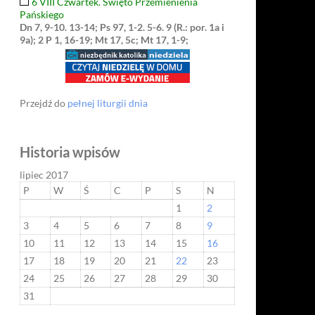
6 VIII Czwartek. Święto Przemienienia
Pańskiego
Dn 7, 9-10. 13-14; Ps 97, 1-2. 5-6. 9 (R.: por. 1a i
9a); 2 P 1, 16-19; Mt 17, 5c; Mt 17, 1-9;
Przejdź do
pełnej liturgii dnia
Historia wpisów
lipiec 2017
P
W
Ś
C
P
S
N
1
2
3
4
5
6
7
8
9
10
11
12
13
14
15
16
17
18
19
20
21
22
23
24
25
26
27
28
29
30
31