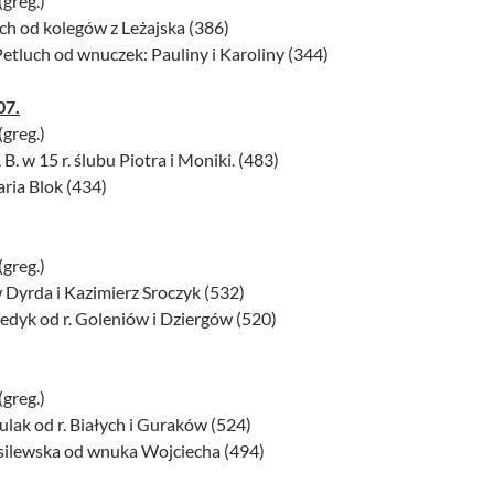
(greg.)
ch od kolegów z Leżajska (386)
Petluch od wnuczek: Pauliny i Karoliny (344)
07.
(greg.)
. B. w 15 r. ślubu Piotra i Moniki. (483)
aria Blok (434)
(greg.)
 Dyrda i Kazimierz Sroczyk (532)
edyk od r. Goleniów i Dziergów (520)
(greg.)
ulak od r. Białych i Guraków (524)
asilewska od wnuka Wojciecha (494)