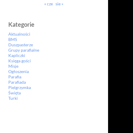
« cze
sie »
Kategorie
Aktualności
BMS
Duszpasterze
Grupy parafialne
Kapliczki
Księga gości
Misje
Ogłoszenia
Parafia
Parafiada
Pielgrzymka
Święta
Turki