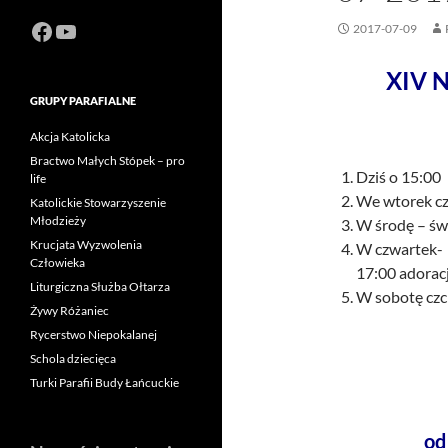
Facebook
https://www.youtube.com/channel
2017-07-09
XIV N
GRUPY PARAFIALNE
Akcja Katolicka
Bractwo Małych Stópek – pro
Dziś o 15:00
life
We wtorek cz
Katolickie Stowarzyszenie
Młodzieży
W środę – św
Krucjata Wyzwolenia
W czwartek- 
Człowieka
17:00 adorac
Liturgiczna Służba Ołtarza
W sobotę czc
Żywy Różaniec
Rycerstwo Niepokalanej
Schola dziecięca
Turki Parafii Budy Łańcuckie
od