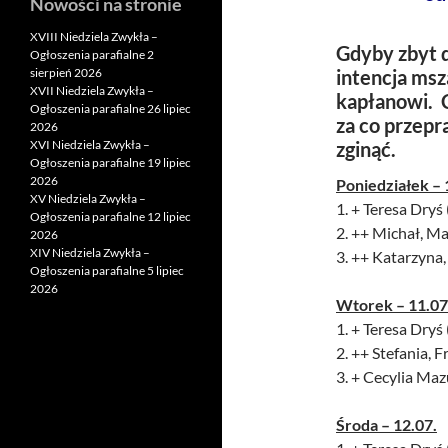
Nowości na stronie
XVIII Niedziela Zwykła –
Gdyby zbyt d
Ogłoszenia parafialne 2
sierpień 2026
intencja msz
XVII Niedziela Zwykła –
kapłanowi. 
Ogłoszenia parafialne 26 lipiec
za co przep
2026
XVI Niedziela Zwykła –
zginąć.
Ogłoszenia parafialne 19 lipiec
2026
Poniedziałek – 
XV Niedziela Zwykła –
1. + Teresa Dryś 
Ogłoszenia parafialne 12 lipiec
2. ++ Michał, M
2026
XIV Niedziela Zwykła –
3. ++ Katarzyna,
Ogłoszenia parafialne 5 lipiec
2026
Wtorek – 11.07
1. + Teresa Dryś 
2. ++ Stefania, 
3. + Cecylia Maz
Środa – 12.07.