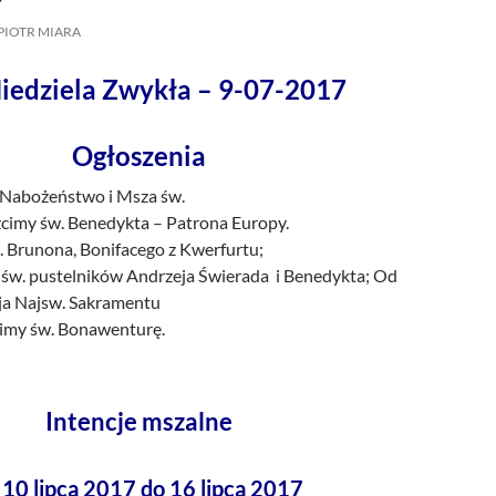
/UCeN8ciSo_a79igwmwNXx2qw
PIOTR MIARA
iedziela Zwykła – 9-07-2017
Ogłoszenia
 Nabożeństwo i Msza św.
cimy św. Benedykta – Patrona Europy.
. Brunona, Bonifacego z Kwerfurtu;
św. pustelników Andrzeja Świerada i Benedykta; Od
ja Najsw. Sakramentu
imy św. Bonawenturę.
Intencje mszalne
 10 lipca 2017 do 16 lipca 2017