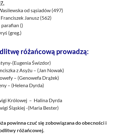
7.
 Wasilewska od sąsiadów (497)
 Franciszek Janusz (562)
 parafian ()
ryś (greg.)
dlitwę różańcową prowadzą:
ustyny-(Eugenia Świzdor)
anciszka z Asyżu – (Jan Nowak)
enowefy – (Genowefa Drążek)
leny – (Helena Dyrda)
M
dwigi Królowej – Halina Dyrda
wigi Śląskiej -(Maria Bester)
a powinna czuć się zobowiązana do obecności i
dlitwy różańcowej.