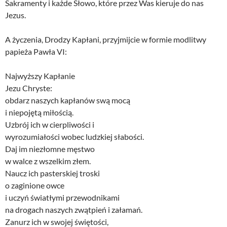
Sakramenty i każde Słowo, które przez Was kieruje do nas
Jezus.
A życzenia, Drodzy Kapłani, przyjmijcie w formie modlitwy
papieża Pawła VI:
Najwyższy Kapłanie
Jezu Chryste:
obdarz naszych kapłanów swą mocą
i niepojętą miłością.
Uzbrój ich w cierpliwości i
wyrozumiałości wobec ludzkiej słabości.
Daj im niezłomne męstwo
w walce z wszelkim złem.
Naucz ich pasterskiej troski
o zaginione owce
i uczyń światłymi przewodnikami
na drogach naszych zwątpień i załamań.
Zanurz ich w swojej świętości,