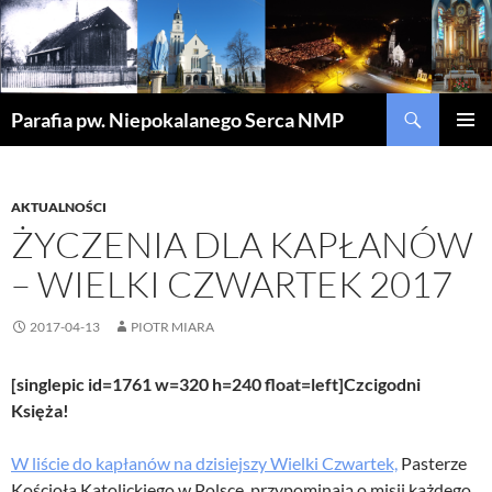
Szukaj
Parafia pw. Niepokalanego Serca NMP
PRZEJDŹ
MENU
DO
GŁÓWN
TREŚCI
AKTUALNOŚCI
ŻYCZENIA DLA KAPŁANÓW
– WIELKI CZWARTEK 2017
2017-04-13
PIOTR MIARA
[singlepic id=1761 w=320 h=240 float=left]Czcigodni
Księża!
W liście do kapłanów na dzisiejszy Wielki Czwartek,
Pasterze
Kościoła Katolickiego w Polsce, przypominają o misji każdego