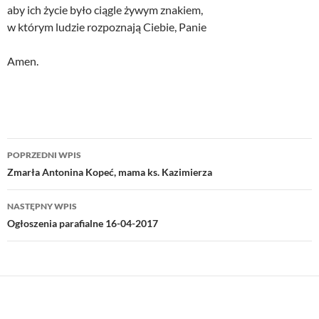
aby ich życie było ciągle żywym znakiem,
w którym ludzie rozpoznają Ciebie, Panie
Amen.
Nawigacja
POPRZEDNI WPIS
wpisu
Zmarła Antonina Kopeć, mama ks. Kazimierza
NASTĘPNY WPIS
Ogłoszenia parafialne 16-04-2017