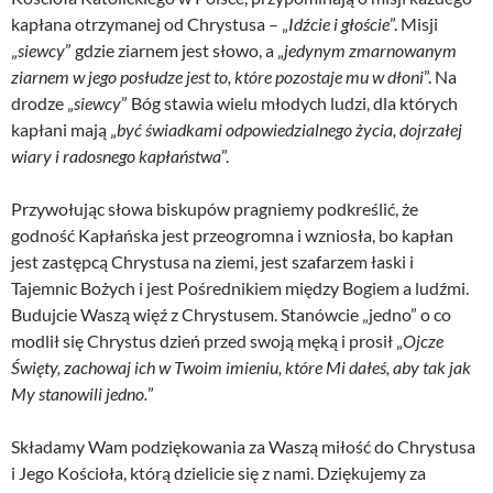
kapłana otrzymanej od Chrystusa – „
Idźcie i głoście
”. Misji
„
siewcy
” gdzie ziarnem jest słowo, a „
jedynym zmarnowanym
ziarnem w jego posłudze jest to, które pozostaje mu w dłoni
”. Na
drodze „
siewcy
” Bóg stawia wielu młodych ludzi, dla których
kapłani mają „
być świadkami odpowiedzialnego życia, dojrzałej
wiary i radosnego kapłaństwa
”.
Przywołując słowa biskupów pragniemy podkreślić, że
godność Kapłańska jest przeogromna i wzniosła, bo kapłan
jest zastępcą Chrystusa na ziemi, jest szafarzem łaski i
Tajemnic Bożych i jest Pośrednikiem między Bogiem a ludźmi.
Budujcie Waszą więź z Chrystusem. Stanówcie „jedno” o co
modlił się Chrystus dzień przed swoją męką i prosił „
Ojcze
Święty, zachowaj ich w Twoim imieniu, które Mi dałeś, aby tak jak
My stanowili jedno.
”
Składamy Wam podziękowania za Waszą miłość do Chrystusa
i Jego Kościoła, którą dzielicie się z nami. Dziękujemy za