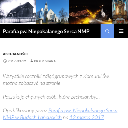
Szukaj
Parafia pw. Niepokalanego Serca NMP
PRZEJDŹ
MENU
DO
GŁÓWN
TREŚCI
AKTUALNOŚCI
2017-03-12
PIOTR MIARA
Wszystkie roczniki zdjęć grupowych z Komunii Św.
można zobaczyć na stronie
Poszukuję chętnych osób, które zechciałyby…
Opublikowany przez
Parafia pw. Niepokalanego Serca
NMP w Budach Łańcuckich
na
12 marca 2017