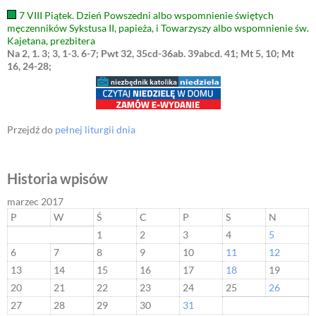
7 VIII Piątek. Dzień Powszedni albo wspomnienie świętych
męczenników Sykstusa II, papieża, i Towarzyszy albo wspomnienie św.
Kajetana, prezbitera
Na 2, 1. 3; 3, 1-3. 6-7; Pwt 32, 35cd-36ab. 39abcd. 41; Mt 5, 10; Mt
16, 24-28;
Przejdź do
pełnej liturgii dnia
Historia wpisów
marzec 2017
P
W
Ś
C
P
S
N
1
2
3
4
5
6
7
8
9
10
11
12
13
14
15
16
17
18
19
20
21
22
23
24
25
26
27
28
29
30
31