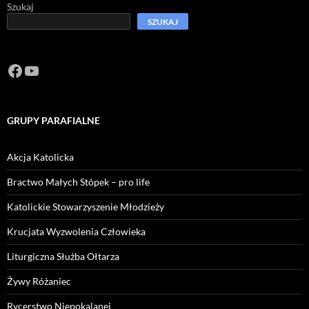
Szukaj
SZUKAJ
Facebook
https://www.youtube.com/channel/U
GRUPY PARAFIALNE
Akcja Katolicka
Bractwo Małych Stópek – pro life
Katolickie Stowarzyszenie Młodzieży
Krucjata Wyzwolenia Człowieka
Liturgiczna Służba Ołtarza
Żywy Różaniec
Rycerstwo Niepokalanej