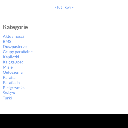
« lut
kwi »
Kategorie
Aktualności
BMS
Duszpasterze
Grupy parafialne
Kapliczki
Księga gości
Misje
Ogłoszenia
Parafia
Parafiada
Pielgrzymka
Święta
Turki