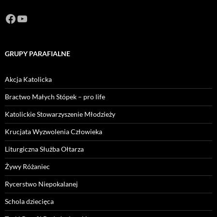
Facebook
https://www.youtube.com/channel/U
GRUPY PARAFIALNE
Akcja Katolicka
Bractwo Małych Stópek – pro life
Katolickie Stowarzyszenie Młodzieży
Krucjata Wyzwolenia Człowieka
Liturgiczna Służba Ołtarza
Żywy Różaniec
Rycerstwo Niepokalanej
Schola dziecięca