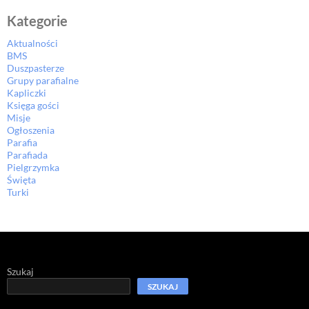
Kategorie
Aktualności
BMS
Duszpasterze
Grupy parafialne
Kapliczki
Księga gości
Misje
Ogłoszenia
Parafia
Parafiada
Pielgrzymka
Święta
Turki
Szukaj
SZUKAJ