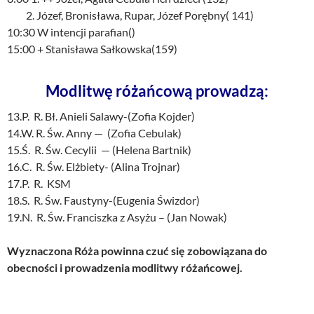
2. Józef, Bronisława, Rupar, Józef Porębny( 141)
10:30 W intencji parafian()
15:00 + Stanisława Sałkowska(159)
Modlitwę różańcową prowadzą:
13.P. R. Bł. Anieli Salawy-(Zofia Kojder)
14.W. R. Św. Anny — (Zofia Cebulak)
15.Ś. R. Św. Cecylii — (Helena Bartnik)
16.C. R. Św. Elżbiety- (Alina Trojnar)
17.P. R. KSM
18.S. R. Św. Faustyny-(Eugenia Świzdor)
19.N. R. Św. Franciszka z Asyżu – (Jan Nowak)
Wyznaczona Róża powinna czuć się zobowiązana do
obecności i prowadzenia modlitwy różańcowej.