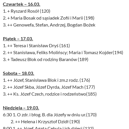
Czwartek – 16.03.
1. + Ryszard Rosół (120)
2. + Maria Bosak od sąsiadek Zofii i Marii (198)
3. ++ Genowefa, Stefan, Andrzej, Bogdan Bożek
Piątek – 17.03.
1. ++ Teresa i Stanisław Dryś (161)
2. ++ Stanisława, Feliks Molińscy; Maria i Tomasz Kojder(194)
3. + Tadeusz Blok od rodziny Baranów (189)
Sobota – 18.03.
1. ++ Józef, Stanisława Blok i zm.z rodz. (176)
2. ++ Józef Skba, Józef Dyrda, Józef Mach (177)
3. ++ Ks. Józef Czech, rodzice i rodzeństwo(185)
Niedziela – 19.03.
6:30 1. O zdr. i błog. B. dla Józefy w dniu ur.(170)
2. ++ Helena i Krzysztof Dzidł (190)
8:00 1. ++ Józef, Agata Cebula i ich dzieci (132)