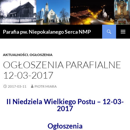
Szukaj
Parafia pw. Niepokalanego Serca NMP
PRZEJDŹ
MENU
DO
GŁÓWN
TREŚCI
AKTUALNOŚCI
,
OGŁOSZENIA
OGŁOSZENIA PARAFIALNE
12-03-2017
2017-03-11
PIOTR MIARA
II Niedziela Wielkiego Postu – 12-03-
2017
Ogłoszenia