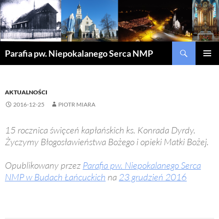
Szukaj
Parafia pw. Niepokalanego Serca NMP
PRZEJDŹ
MENU
DO
GŁÓWN
TREŚCI
AKTUALNOŚCI
2016-12-25
PIOTR MIARA
15 rocznica święceń kapłańskich ks. Konrada Dyrdy.
Życzymy Błogosławieństwa Bożego i opieki Matki Bożej.
Opublikowany przez
Parafia pw. Niepokalanego Serca
NMP w Budach Łańcuckich
na
23 grudzień 2016