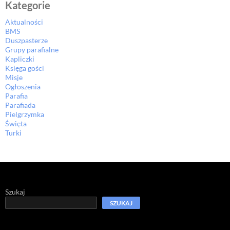
Kategorie
Aktualności
BMS
Duszpasterze
Grupy parafialne
Kapliczki
Księga gości
Misje
Ogłoszenia
Parafia
Parafiada
Pielgrzymka
Święta
Turki
Szukaj
SZUKAJ