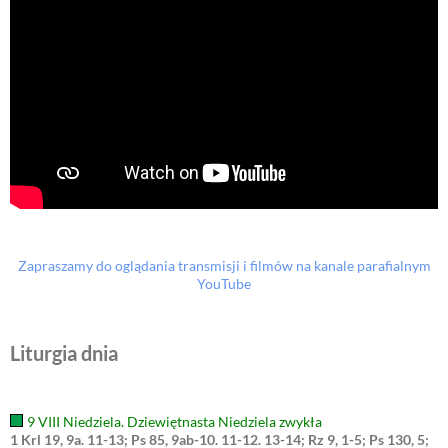
Zapraszamy do oglądania transmisji i filmów na kanale parafialnym
YouTube
Liturgia dnia
9 VIII Niedziela. Dziewiętnasta Niedziela zwykła
1 Krl 19, 9a. 11-13; Ps 85, 9ab-10. 11-12. 13-14; Rz 9, 1-5; Ps 130, 5;