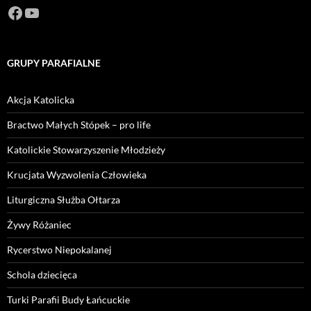
Facebook
https://www.youtube.com/channel/U
GRUPY PARAFIALNE
Akcja Katolicka
Bractwo Małych Stópek – pro life
Katolickie Stowarzyszenie Młodzieży
Krucjata Wyzwolenia Człowieka
Liturgiczna Służba Ołtarza
Żywy Różaniec
Rycerstwo Niepokalanej
Schola dziecięca
Turki Parafii Budy Łańcuckie