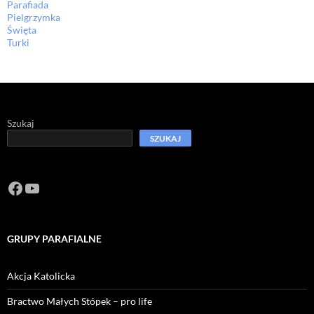
Parafiada
Pielgrzymka
Święta
Turki
Szukaj
SZUKAJ
Facebook
https://www.youtube.com/channel/U
GRUPY PARAFIALNE
Akcja Katolicka
Bractwo Małych Stópek – pro life