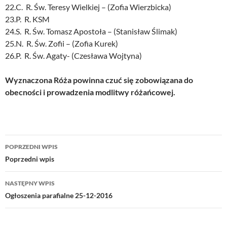
22.C. R. Św. Teresy Wielkiej – (Zofia Wierzbicka)
23.P. R. KSM
24.S. R. Św. Tomasz Apostoła – (Stanisław Ślimak)
25.N. R. Św. Zofii – (Zofia Kurek)
26.P. R. Św. Agaty- (Czesława Wojtyna)
Wyznaczona Róża powinna czuć się zobowiązana do
obecności i prowadzenia modlitwy różańcowej.
Nawigacja
POPRZEDNI WPIS
wpisu
Poprzedni wpis
NASTĘPNY WPIS
Ogłoszenia parafialne 25-12-2016