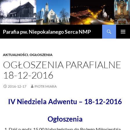
Szukaj
Parafia pw. Niepokalanego Serca NMP
PRZEJDŹ
MENU
DO
GŁÓWN
TREŚCI
AKTUALNOŚCI
,
OGŁOSZENIA
OGŁOSZENIA PARAFIALNE
18-12-2016
2016-12-17
PIOTR MIARA
IV Niedziela Adwentu – 18-12-2016
Ogłoszenia
Dziś o godz. 15.00 Nabożeństwo do Bożego Miłosierdzia