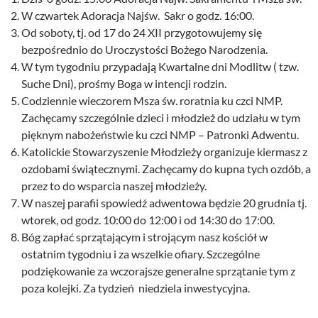
W czwartek Adoracja Najśw. Sakr o godz. 16:00.
Od soboty, tj. od 17 do 24 XII przygotowujemy się
bezpośrednio do Uroczystości Bożego Narodzenia.
W tym tygodniu przypadają Kwartalne dni Modlitw ( tzw.
Suche Dni), prośmy Boga w intencji rodzin.
Codziennie wieczorem Msza św. roratnia ku czci NMP.
Zachęcamy szczególnie dzieci i młodzież do udziału w tym
pięknym nabożeństwie ku czci NMP – Patronki Adwentu.
Katolickie Stowarzyszenie Młodzieży organizuje kiermasz z
ozdobami świątecznymi. Zachęcamy do kupna tych ozdób, a
przez to do wsparcia naszej młodzieży.
W naszej parafii spowiedź adwentowa będzie 20 grudnia tj.
wtorek, od godz. 10:00 do 12:00 i od 14:30 do 17:00.
Bóg zapłać sprzątającym i strojącym nasz kościół w
ostatnim tygodniu i za wszelkie ofiary. Szczególne
podziękowanie za wczorajsze generalne sprzątanie tym z
poza kolejki. Za tydzień niedziela inwestycyjna.