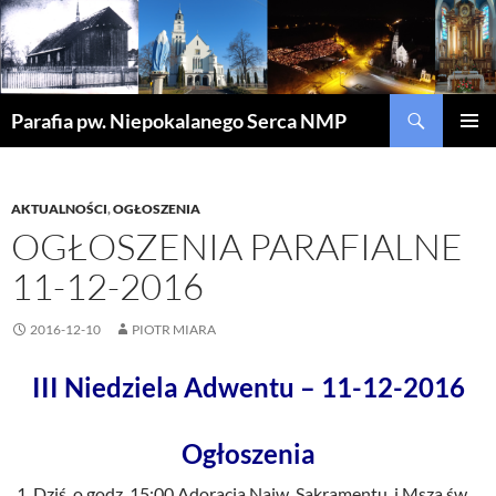
Szukaj
Parafia pw. Niepokalanego Serca NMP
PRZEJDŹ
MENU
DO
GŁÓWN
TREŚCI
AKTUALNOŚCI
,
OGŁOSZENIA
OGŁOSZENIA PARAFIALNE
11-12-2016
2016-12-10
PIOTR MIARA
III Niedziela Adwentu – 11-12-2016
Ogłoszenia
Dziś o godz. 15:00 Adoracja Najw. Sakramentu i Msza św.