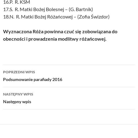
16.P. R. KSM
17.S. R. Matki Bożej Bolesnej – (G. Bartnik)
18.N. R. Matki Bożej Różańcowej – (Zofia Świzdor)
Wyznaczona Róża powinna czuć się zobowiązana do
obecności i prowadzenia modlitwy różańcowej.
Nawigacja
POPRZEDNI WPIS
wpisu
Podsumowanie parafiady 2016
NASTĘPNY WPIS
Następny wpis