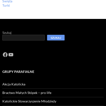
Święta
Turki
Szukaj
SZUKAJ
Facebook
https://www.youtube.com/channel/U
GRUPY PARAFIALNE
Akcja Katolicka
Bractwo Małych Stópek – pro life
Katolickie Stowarzyszenie Młodzieży