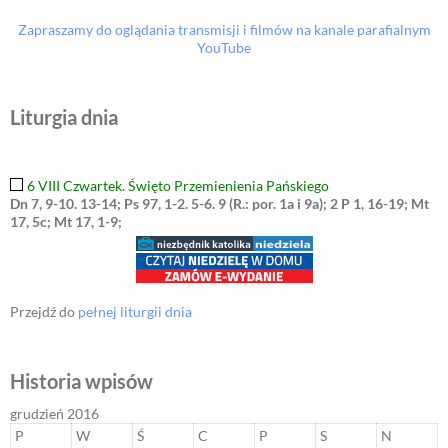
Zapraszamy do oglądania transmisji i filmów na kanale parafialnym
YouTube
Liturgia dnia
6 VIII Czwartek. Święto Przemienienia Pańskiego
Dn 7, 9-10. 13-14; Ps 97, 1-2. 5-6. 9 (R.: por. 1a i 9a); 2 P 1, 16-19; Mt
17, 5c; Mt 17, 1-9;
Przejdź do
pełnej liturgii dnia
Historia wpisów
grudzień 2016
P
W
Ś
C
P
S
N