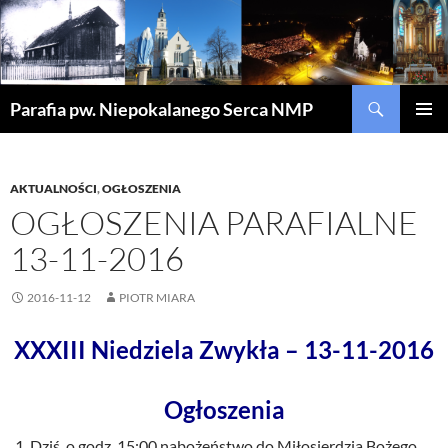
Szukaj
Parafia pw. Niepokalanego Serca NMP
PRZEJDŹ
MENU
DO
GŁÓWN
TREŚCI
AKTUALNOŚCI
,
OGŁOSZENIA
OGŁOSZENIA PARAFIALNE
13-11-2016
2016-11-12
PIOTR MIARA
XXXIII Niedziela Zwykła – 13-11-2016
Ogłoszenia
Dziś o godz. 15:00 nabożeństwo do Miłosierdzia Bożego,