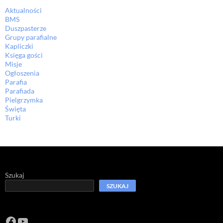
Aktualności
BMS
Duszpasterze
Grupy parafialne
Kapliczki
Księga gości
Misje
Ogłoszenia
Parafia
Parafiada
Pielgrzymka
Święta
Turki
Szukaj
SZUKAJ
Facebook
https://www.youtube.com/channel/U