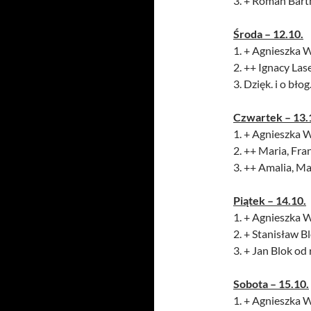
3. + Roman Bart
Środa – 12.10.
1. + Agnieszka W
2. ++ Ignacy Lase
3. Dzięk. i o bło
Czwartek – 13.
1. + Agnieszka W
2. ++ Maria, Fra
3. ++ Amalia, Ma
Piątek – 14.10.
1. + Agnieszka W
2. + Stanisław B
3. + Jan Blok od
Sobota – 15.10.
1. + Agnieszka W