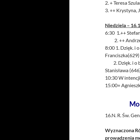
2. + Teresa Szula
3. ++ Krystyna, J
Niedziela – 16.1
6:30 1.++ Stefan
2. ++ Andrzej, 
8:00 1. Dzięk. i
Franciszka(629)
2. Dzięk. i o b
Stanisława (646
10:30 W intencji
15:00+ Agnieszk
Mo
16.N. R. Św. Ge
Wyznaczona Róż
prowadzenia mo