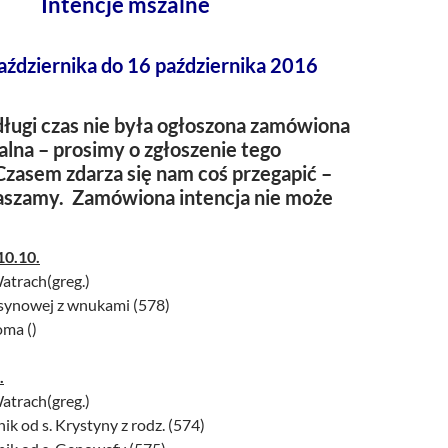
Intencje mszalne
aździernika do 16 października 2016
ługi czas nie była ogłoszona zamówiona
alna – prosimy o zgłoszenie tego
Czasem zdarza się nam coś przegapić –
raszamy. Zamówiona intencja nie może
10.10.
atrach(greg.)
d synowej z wnukami (578)
oma ()
.
atrach(greg.)
ik od s. Krystyny z rodz. (574)