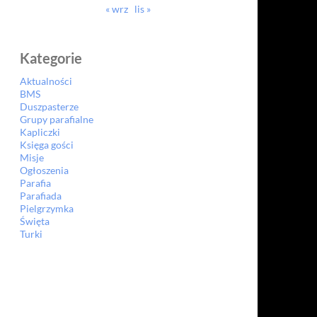
« wrz
lis »
Kategorie
Aktualności
BMS
Duszpasterze
Grupy parafialne
Kapliczki
Księga gości
Misje
Ogłoszenia
Parafia
Parafiada
Pielgrzymka
Święta
Turki