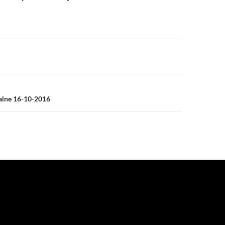
a
ialne 16-10-2016