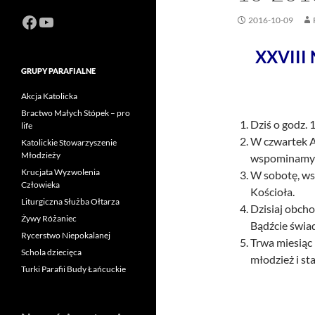
Facebook
https://www.youtube.com/channel
2016-10-09
XXVIII 
GRUPY PARAFIALNE
Akcja Katolicka
Bractwo Małych Stópek – pro
Dziś o godz. 
life
W czwartek A
Katolickie Stowarzyszenie
Młodzieży
wspominamy b
Krucjata Wyzwolenia
W sobotę, ws
Człowieka
Kościoła.
Liturgiczna Służba Ołtarza
Dzisiaj obcho
Żywy Różaniec
Bądźcie świad
Rycerstwo Niepokalanej
Trwa miesiąc 
Schola dziecięca
młodzież i st
Turki Parafii Budy Łańcuckie