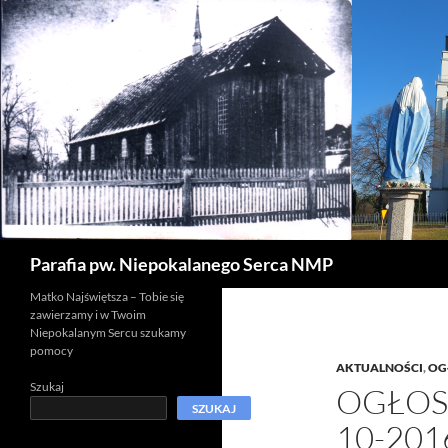
Szukaj
Parafia pw. Niepokalanego Serca NMP
Matko Najświętsza – Tobie się
zawierzamy i w Twoim
Niepokalanym Sercu szukamy
pomocy
AKTUALNOŚCI
,
OG
Szukaj
OGŁOSZ
SZUKAJ
10-201