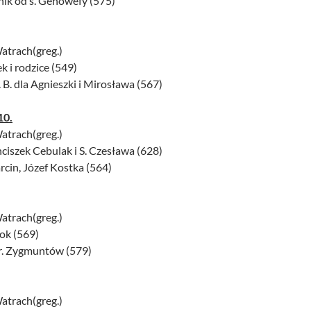
nik od s. Genowefy (575)
atrach(greg.)
k i rodzice (549)
g. B. dla Agnieszki i Mirosława (567)
10.
atrach(greg.)
nciszek Cebulak i S. Czesława (628)
rcin, Józef Kostka (564)
atrach(greg.)
lok (569)
 r. Zygmuntów (579)
atrach(greg.)