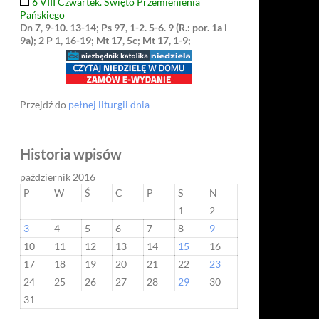
6 VIII Czwartek. Święto Przemienienia
Pańskiego
Dn 7, 9-10. 13-14; Ps 97, 1-2. 5-6. 9 (R.: por. 1a i
9a); 2 P 1, 16-19; Mt 17, 5c; Mt 17, 1-9;
Przejdź do
pełnej liturgii dnia
Historia wpisów
październik 2016
P
W
Ś
C
P
S
N
1
2
3
4
5
6
7
8
9
10
11
12
13
14
15
16
17
18
19
20
21
22
23
24
25
26
27
28
29
30
31