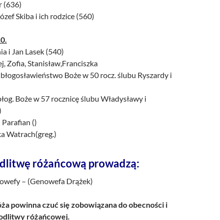
r (636)
ózef Skiba i ich rodzice (560)
0.
ia i Jan Lasek (540)
Zofia, Stanisław,Franciszka
 o błogosławieństwo Boże w 50 rocz. ślubu Ryszardy i
łog. Boże w 57 rocznicę ślubu Władysławy i
)
 Parafian ()
a Watrach(greg.)
dlitwę różańcową prowadzą:
nowefy – (Genowefa Drążek)
a powinna czuć się zobowiązana do obecności i
dlitwy różańcowej.