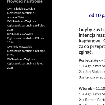
Nowości na stronie
XVIII Niedziela Zwykła –
Ogłoszenia parafialne 2
od 10 p
sierpień 2026
XVII Niedziela Zwykła –
Ogłoszenia parafialne 26 lipiec
Gdyby zbyt d
2026
XVI Niedziela Zwykła –
intencja msz
Ogłoszenia parafialne 19 lipiec
kapłanowi. 
2026
za co przep
XV Niedziela Zwykła –
Ogłoszenia parafialne 12 lipiec
zginąć.
2026
XIV Niedziela Zwykła –
Poniedziałek – 
Ogłoszenia parafialne 5 lipiec
1. + Agnieszka W
2026
2. + Jan Blok o
3. intencja wiad
Wtorek – 11.10
1. + Agnieszka W
2. + Roman Bartn