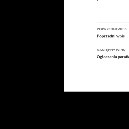
Nawigacj
POPRZEDNI WPIS
wpisu
Poprzedni wpis
NASTĘPNY WPIS
Ogłoszenia paraf