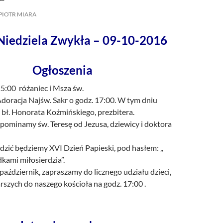
/UCeN8ciSo_a79igwmwNXx2qw
PIOTR MIARA
Niedziela Zwykła – 09-10-2016
Ogłoszenia
15:00 różaniec i Msza św.
doracja Najśw. Sakr o godz. 17:00. W tym dniu
ł. Honorata Koźmińskiego, prezbitera.
pominamy św. Teresę od Jezusa, dziewicy i doktora
dzić będziemy XVI Dzień Papieski, pod hasłem: „
kami miłosierdzia”.
październik, zapraszamy do licznego udziału dzieci,
arszych do naszego kościoła na godz. 17:00 .