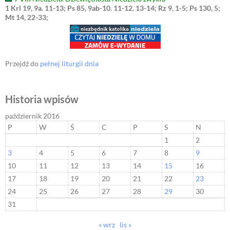
1 Krl 19, 9a. 11-13; Ps 85, 9ab-10. 11-12. 13-14; Rz 9, 1-5; Ps 130, 5;
Mt 14, 22-33;
Przejdź do
pełnej liturgii dnia
Historia wpisów
październik 2016
P
W
Ś
C
P
S
N
1
2
3
4
5
6
7
8
9
10
11
12
13
14
15
16
17
18
19
20
21
22
23
24
25
26
27
28
29
30
31
« wrz
lis »