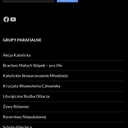
Facebook
https://www.youtube.com/channel/U
GRUPY PARAFIALNE
Akcja Katolicka
Bractwo Małych Stópek – pro life
Katolickie Stowarzyszenie Młodzieży
Krucjata Wyzwolenia Człowieka
Liturgiczna Służba Ołtarza
Żywy Różaniec
Rycerstwo Niepokalanej
Schola dziecięca