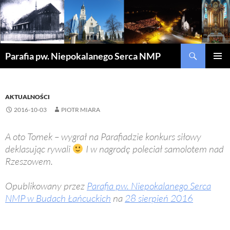
Szukaj
Parafia pw. Niepokalanego Serca NMP
PRZEJDŹ
MENU
DO
GŁÓWN
TREŚCI
AKTUALNOŚCI
2016-10-03
PIOTR MIARA
A oto Tomek – wygrał na Parafiadzie konkurs siłowy
deklasując rywali
I w nagrodę poleciał samolotem nad
Rzeszowem.
Opublikowany przez
Parafia pw. Niepokalanego Serca
NMP w Budach Łańcuckich
na
28 sierpień 2016