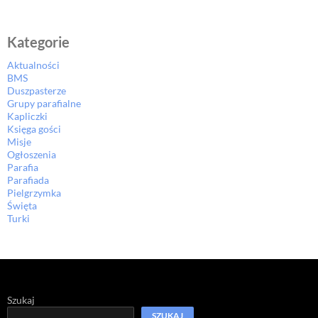
Kategorie
Aktualności
BMS
Duszpasterze
Grupy parafialne
Kapliczki
Księga gości
Misje
Ogłoszenia
Parafia
Parafiada
Pielgrzymka
Święta
Turki
Szukaj
SZUKAJ