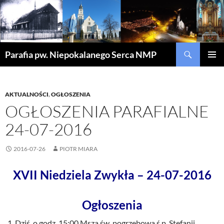
Szukaj
Parafia pw. Niepokalanego Serca NMP
PRZEJDŹ
MENU
DO
GŁÓWN
TREŚCI
AKTUALNOŚCI
,
OGŁOSZENIA
OGŁOSZENIA PARAFIALNE
24-07-2016
2016-07-26
PIOTR MIARA
XVII Niedziela Zwykła – 24-07-2016
Ogłoszenia
Dziś o godz. 15:00 Msza św. pogrzebowa ś.p. Stefanii