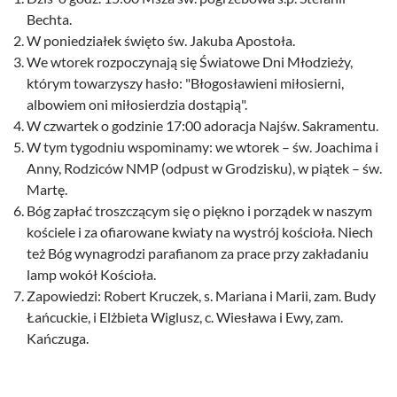
Bechta.
W poniedziałek święto św. Jakuba Apostoła.
We wtorek rozpoczynają się Światowe Dni Młodzieży,
którym towarzyszy hasło: "Błogosławieni miłosierni,
albowiem oni miłosierdzia dostąpią".
W czwartek o godzinie 17:00 adoracja Najśw. Sakramentu.
W tym tygodniu wspominamy: we wtorek – św. Joachima i
Anny, Rodziców NMP (odpust w Grodzisku), w piątek – św.
Martę.
Bóg zapłać troszczącym się o piękno i porządek w naszym
kościele i za ofiarowane kwiaty na wystrój kościoła. Niech
też Bóg wynagrodzi parafianom za prace przy zakładaniu
lamp wokół Kościoła.
Zapowiedzi: Robert Kruczek, s. Mariana i Marii, zam. Budy
Łańcuckie, i Elżbieta Wiglusz, c. Wiesława i Ewy, zam.
Kańczuga.