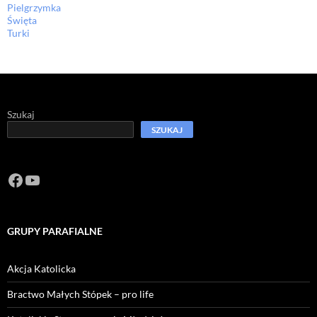
Pielgrzymka
Święta
Turki
Szukaj
SZUKAJ
Facebook
https://www.youtube.com/channel/U
GRUPY PARAFIALNE
Akcja Katolicka
Bractwo Małych Stópek – pro life