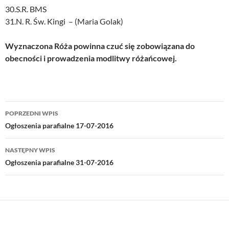
30.S.R. BMS
31.N. R. Św. Kingi – (Maria Golak)
Wyznaczona Róża powinna czuć się zobowiązana do
obecności i prowadzenia modlitwy różańcowej.
Nawigacja
POPRZEDNI WPIS
wpisu
Ogłoszenia parafialne 17-07-2016
NASTĘPNY WPIS
Ogłoszenia parafialne 31-07-2016