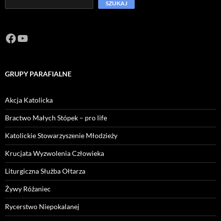
SZUKAJ
Facebook
https://www.youtube.com/channel/U
GRUPY PARAFIALNE
Akcja Katolicka
Bractwo Małych Stópek – pro life
Katolickie Stowarzyszenie Młodzieży
Krucjata Wyzwolenia Człowieka
Liturgiczna Służba Ołtarza
Żywy Różaniec
Rycerstwo Niepokalanej