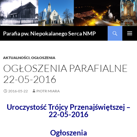
Szukaj
Parafia pw. Niepokalanego Serca NMP
PRZEJDŹ
MENU
DO
GŁÓWN
TREŚCI
AKTUALNOŚCI
,
OGŁOSZENIA
OGŁOSZENIA PARAFIALNE
22-05-2016
2016-05-22
PIOTR MIARA
Uroczystość Trójcy Przenajświętszej –
22-05-2016
Ogłoszenia