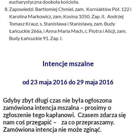
eucharystyczna dookoła kościoła.
Zapowiedzi. Bartłomiej Chmiel, zam. Korniaktów Pół. 122 i
Karolina Markowicz, zam. Kosina 1050. Zap. II. Andrzej
Tomasz Krauz, s. Stanisława i Stanisławy, zam. Budy
Łańcuckie 266a, i Anna Maria Mach, c. Piotra i Alicji, zam.
Budy Łańcuckie 91. Zap. I.
Intencje mszalne
od 23 maja 2016 do 29 maja 2016
Gdyby zbyt długi czas nie była ogłoszona
zamówiona intencja mszalna – prosimy o
zgłoszenie tego kapłanowi. Czasem zdarza się
nam coś przegapić – za co przepraszamy.
Zamówiona intencja nie może zginąć.