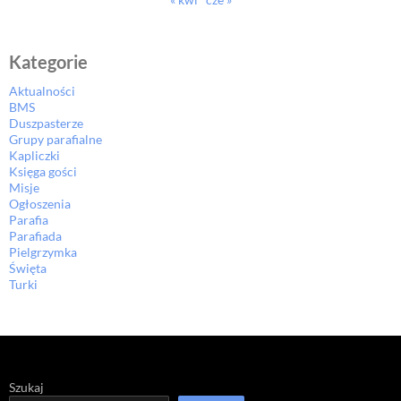
Kategorie
Aktualności
BMS
Duszpasterze
Grupy parafialne
Kapliczki
Księga gości
Misje
Ogłoszenia
Parafia
Parafiada
Pielgrzymka
Święta
Turki
Szukaj