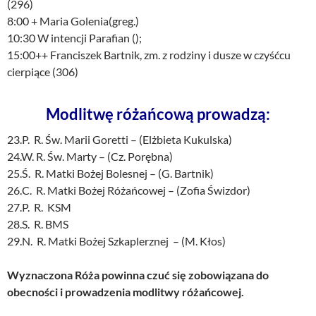
(296)
8:00 + Maria Golenia(greg.)
10:30 W intencji Parafian ();
15:00++ Franciszek Bartnik, zm. z rodziny i dusze w czyśćcu
cierpiące (306)
Modlitwę różańcową prowadzą:
23.P. R. Św. Marii Goretti – (Elżbieta Kukulska)
24.W. R. Św. Marty – (Cz. Porębna)
25.Ś. R. Matki Bożej Bolesnej – (G. Bartnik)
26.C. R. Matki Bożej Różańcowej – (Zofia Świzdor)
27.P. R. KSM
28.S. R. BMS
29.N. R. Matki Bożej Szkaplerznej – (M. Kłos)
Wyznaczona Róża powinna czuć się zobowiązana do
obecności i prowadzenia modlitwy różańcowej.