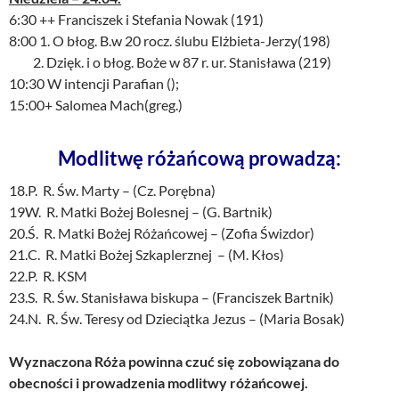
6:30 ++ Franciszek i Stefania Nowak (191)
8:00 1. O błog. B.w 20 rocz. ślubu Elżbieta-Jerzy(198)
2. Dzięk. i o błog. Boże w 87 r. ur. Stanisława (219)
10:30 W intencji Parafian ();
15:00+ Salomea Mach(greg.)
Modlitwę różańcową prowadzą:
18.P. R. Św. Marty – (Cz. Porębna)
19W. R. Matki Bożej Bolesnej – (G. Bartnik)
20.Ś. R. Matki Bożej Różańcowej – (Zofia Świzdor)
21.C. R. Matki Bożej Szkaplerznej – (M. Kłos)
22.P. R. KSM
23.S. R. Św. Stanisława biskupa – (Franciszek Bartnik)
24.N. R. Św. Teresy od Dzieciątka Jezus – (Maria Bosak)
Wyznaczona Róża powinna czuć się zobowiązana do
obecności i prowadzenia modlitwy różańcowej.