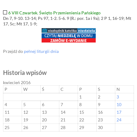
6 VIII Czwartek. Święto Przemienienia Pańskiego
Dn 7, 9-10. 13-14; Ps 97, 1-2. 5-6. 9 (R.: por. 1a i 9a); 2 P 1, 16-19; Mt
17, 5c; Mt 17, 1-9;
Przejdź do
pełnej liturgii dnia
Historia wpisów
kwiecień 2016
P
W
Ś
C
P
S
N
1
2
3
4
5
6
7
8
9
10
11
12
13
14
15
16
17
18
19
20
21
22
23
24
25
26
27
28
29
30