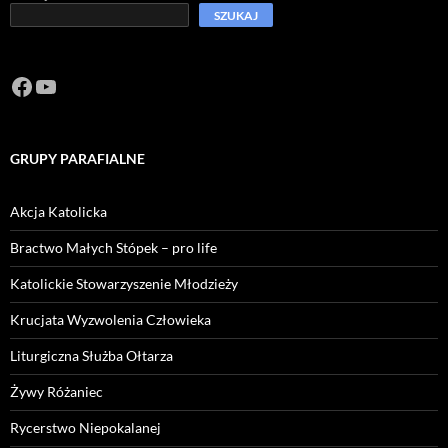
SZUKAJ
Facebook
https://www.youtube.com/channel/U
GRUPY PARAFIALNE
Akcja Katolicka
Bractwo Małych Stópek – pro life
Katolickie Stowarzyszenie Młodzieży
Krucjata Wyzwolenia Człowieka
Liturgiczna Służba Ołtarza
Żywy Różaniec
Rycerstwo Niepokalanej