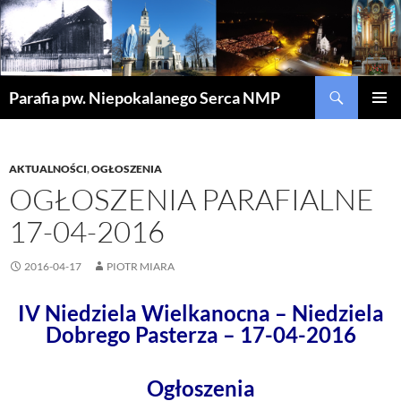
Szukaj
Parafia pw. Niepokalanego Serca NMP
PRZEJDŹ
MENU
DO
GŁÓWN
TREŚCI
AKTUALNOŚCI
,
OGŁOSZENIA
OGŁOSZENIA PARAFIALNE
17-04-2016
2016-04-17
PIOTR MIARA
IV Niedziela Wielkanocna – Niedziela
Dobrego Pasterza – 17-04-2016
Ogłoszenia