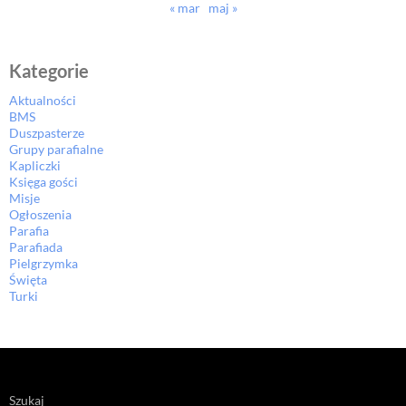
« mar
maj »
Kategorie
Aktualności
BMS
Duszpasterze
Grupy parafialne
Kapliczki
Księga gości
Misje
Ogłoszenia
Parafia
Parafiada
Pielgrzymka
Święta
Turki
Szukaj