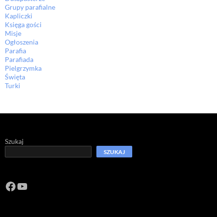
Grupy parafialne
Kapliczki
Księga gości
Misje
Ogłoszenia
Parafia
Parafiada
Pielgrzymka
Święta
Turki
Szukaj
SZUKAJ
Facebook
https://www.youtube.com/channel/U