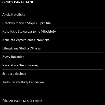
GRUPY PARAFIALNE
Akcja Katolicka
Bractwo Małych Stópek – pro life
Katolickie Stowarzyszenie Młodzieży
Krucjata Wyzwolenia Człowieka
Liturgiczna Służba Ołtarza
Żywy Różaniec
Rycerstwo Niepokalanej
Schola dziecięca
Turki Parafii Budy Łańcuckie
Nowości na stronie