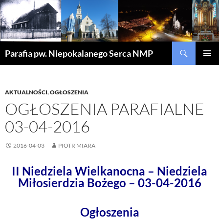
Szukaj
Parafia pw. Niepokalanego Serca NMP
PRZEJDŹ
MENU
DO
GŁÓWN
TREŚCI
AKTUALNOŚCI
,
OGŁOSZENIA
OGŁOSZENIA PARAFIALNE
03-04-2016
2016-04-03
PIOTR MIARA
II Niedziela Wielkanocna – Niedziela
Miłosierdzia Bożego – 03-04-2016
Ogłoszenia