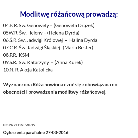
Modlitwę różańcową prowadzą:
04.P. R. Św. Genowefy – (Genowefa Drążek)
05W.R. Św. Heleny – (Helena Dyrda)
06.Ś.R. Św. Jadwigi Królowej – Halina Dyrda
07.C.R. Św. Jadwigi Śląskiej -(Maria Bester)
08.P.R. KSM
09.S.R. Św. Katarzyny – (Anna Kurek)
10.N. R. Akcja Katolicka
Wyznaczona Róża powinna czuć się zobowiązana do
obecności i prowadzenia modlitwy różańcowej.
Nawigacja
POPRZEDNI WPIS
wpisu
Ogłoszenia parafialne 27-03-2016