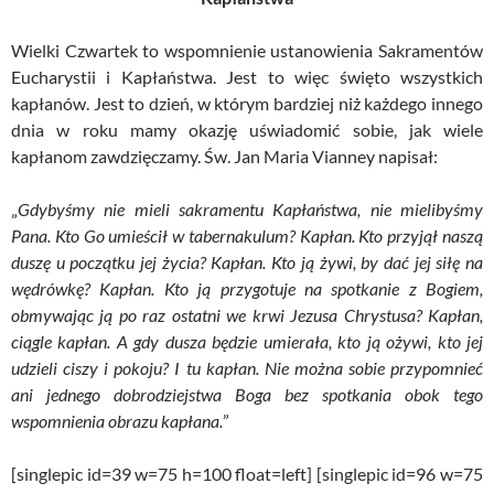
Wielki Czwartek to wspomnienie ustanowienia Sakramentów
Eucharystii i Kapłaństwa. Jest to więc święto wszystkich
kapłanów. Jest to dzień, w którym bardziej niż każdego innego
dnia w roku mamy okazję uświadomić sobie, jak wiele
kapłanom zawdzięczamy. Św. Jan Maria Vianney napisał:
„
Gdybyśmy nie mieli sakramentu Kapłaństwa, nie mielibyśmy
Pana. Kto Go umieścił w tabernakulum? Kapłan. Kto przyjął naszą
duszę u początku jej życia? Kapłan. Kto ją żywi, by dać jej siłę na
wędrówkę? Kapłan. Kto ją przygotuje na spotkanie z Bogiem,
obmywając ją po raz ostatni we krwi Jezusa Chrystusa? Kapłan,
ciągle kapłan. A gdy dusza będzie umierała, kto ją ożywi, kto jej
udzieli ciszy i pokoju? I tu kapłan. Nie można sobie przypomnieć
ani jednego dobrodziejstwa Boga bez spotkania obok tego
wspomnienia obrazu kapłana.
”
[singlepic id=39 w=75 h=100 float=left] [singlepic id=96 w=75