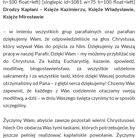
h=100 float=left] [singlepic id=1081 w=75 h=100 float=left]
Drodzy Kapłani – Księże Kazimierzu, Księże Władysławie,
Księże Mirosławie
– w imieniu wszystkich grup parafialnych oraz parafian
dziękujemy Wam, że odpowiedzieliście na głos Chrystusa,
który wzywał Was do pójścia za Nim. Dziękujemy za Waszą
pracę w naszej Parafii. Dzięki Wam – my możemy przybliżać się
do Chrystusa. Za każdą Eucharystię, kazanie, spowiedź,
modlitwę, błogosławieństwo, za wszystkie udzielone
sakramenty i za wszystkie łaski, które dzięki Waszej posłudze
otrzymaliśmy od Pana – z głębi serca dziękujemy! Chcemy Was
zapewnić, że każdego z Was codziennie otaczamy swoją
modlitwą, a dziś – w dniu Waszego święta czynimy to w sposób
szczególny.
Życzymy Wam, abyście zawsze pozostali wierni Chrystusowi.
Niech On obdarza Was tymi łaskami, których potrzebujecie, by
jeszcze pełniej realizować kapłańskie powołanie. Życzymy