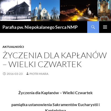
Szukaj
Parafia pw. Niepokalanego Serca NMP
PRZEJDŹ
MENU
DO
GŁÓWN
TREŚCI
AKTUALNOŚCI
ŻYCZENIA DLA KAPŁANÓW
– WIELKI CZWARTEK
2016-03-23
PIOTR MIARA
Życzenia dla Kapłanów – Wielki Czwartek
pamiątka ustanowienia Sakramentów Eucharystii i
Kapłaństwa