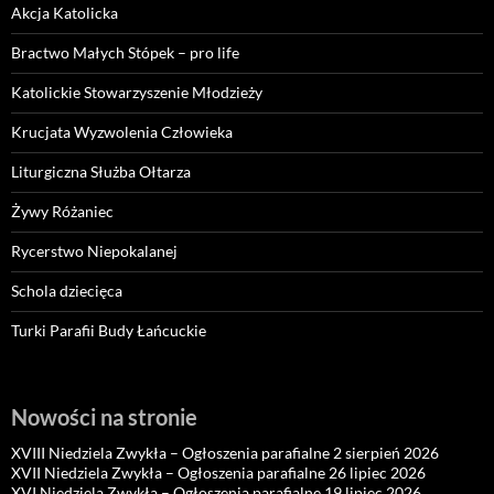
Akcja Katolicka
Bractwo Małych Stópek – pro life
Katolickie Stowarzyszenie Młodzieży
Krucjata Wyzwolenia Człowieka
Liturgiczna Służba Ołtarza
Żywy Różaniec
Rycerstwo Niepokalanej
Schola dziecięca
Turki Parafii Budy Łańcuckie
Nowości na stronie
XVIII Niedziela Zwykła – Ogłoszenia parafialne 2 sierpień 2026
XVII Niedziela Zwykła – Ogłoszenia parafialne 26 lipiec 2026
XVI Niedziela Zwykła – Ogłoszenia parafialne 19 lipiec 2026