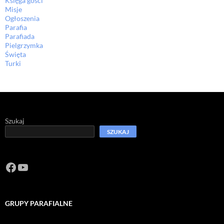
Księga gości
Misje
Ogłoszenia
Parafia
Parafiada
Pielgrzymka
Święta
Turki
Szukaj
SZUKAJ
Facebook
https://www.youtube.com/channel/U
GRUPY PARAFIALNE