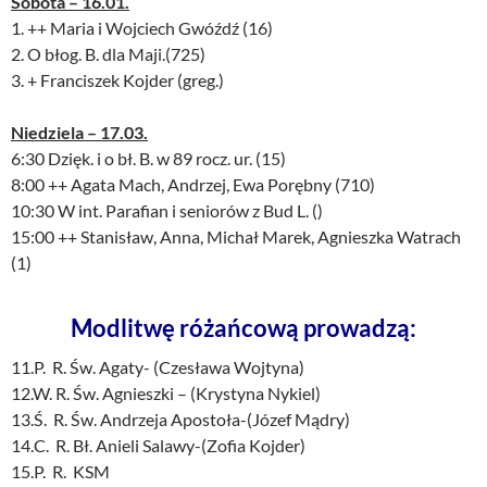
Sobota – 16.01.
1. ++ Maria i Wojciech Gwóźdź (16)
2. O błog. B. dla Maji.(725)
3. + Franciszek Kojder (greg.)
Niedziela – 17.03.
6:30 Dzięk. i o bł. B. w 89 rocz. ur. (15)
8:00 ++ Agata Mach, Andrzej, Ewa Porębny (710)
10:30 W int. Parafian i seniorów z Bud L. ()
15:00 ++ Stanisław, Anna, Michał Marek, Agnieszka Watrach
(1)
Modlitwę różańcową prowadzą:
11.P. R. Św. Agaty- (Czesława Wojtyna)
12.W. R. Św. Agnieszki – (Krystyna Nykiel)
13.Ś. R. Św. Andrzeja Apostoła-(Józef Mądry)
14.C. R. Bł. Anieli Salawy-(Zofia Kojder)
15.P. R. KSM