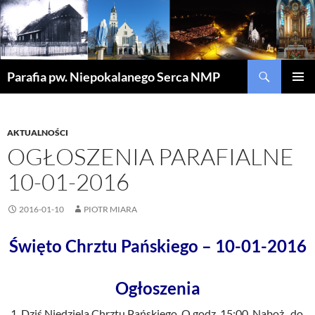
Szukaj
Parafia pw. Niepokalanego Serca NMP
PRZEJDŹ
MENU
DO
GŁÓWN
TREŚCI
AKTUALNOŚCI
OGŁOSZENIA PARAFIALNE
10-01-2016
2016-01-10
PIOTR MIARA
Święto Chrztu Pańskiego – 10-01-2016
Ogłoszenia
Dziś Niedziela Chrztu Pańskiego. O godz. 15:00 Naboż. do