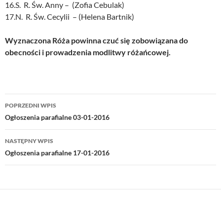
16.S. R. Św. Anny – (Zofia Cebulak)
17.N. R. Św. Cecylii – (Helena Bartnik)
Wyznaczona Róża powinna czuć się zobowiązana do
obecności i prowadzenia modlitwy różańcowej.
Nawigacja
POPRZEDNI WPIS
wpisu
Ogłoszenia parafialne 03-01-2016
NASTĘPNY WPIS
Ogłoszenia parafialne 17-01-2016