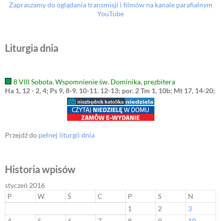
Zapraszamy do oglądania transmisji i filmów na kanale parafialnym
YouTube
Liturgia dnia
8 VIII Sobota. Wspomnienie św. Dominika, prezbitera
Ha 1, 12 - 2, 4; Ps 9, 8-9. 10-11. 12-13; por. 2 Tm 1, 10b; Mt 17, 14-20;
Przejdź do
pełnej liturgii dnia
Historia wpisów
styczeń 2016
P
W
Ś
C
P
S
N
1
2
3
4
5
6
7
8
9
10