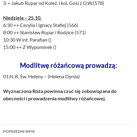
3. + Jakub Rupar od Koleż. i kol. Gosi z O.W.(578)
Niedziela – 25.10.
6:30 ++ Cecylia i Ignacy Stafiej (566)
8:00 ++ Stanisław Rupar i Rodzice (571)
10:30 W int. Parafian ()
15:00 ++ Z Wypominek ()
Modlitwę różańcową prowadzą:
01.N..R. Św. Heleny – (Helena Dyrda)
Wyznaczona Róża powinna czuć się zobowiązana do
obecności i prowadzenia modlitwy różańcowej.
Nawigacja
POPRZEDNI WPIS