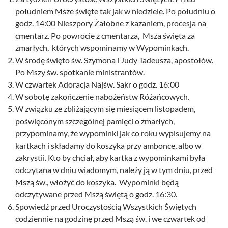
południem Msze święte tak jak w niedziele. Po południu o
godz. 14:00 Nieszpory Żałobne z kazaniem, procesja na
cmentarz. Po powrocie z cmentarza, Msza święta za
zmarłych, których wspominamy w Wypominkach.
W środę święto św. Szymona i Judy Tadeusza, apostołów.
Po Mszy św. spotkanie ministrantów.
W czwartek Adoracja Najśw. Sakr o godz. 16:00
W sobotę zakończenie nabożeństw Różańcowych.
W związku ze zbliżającym się miesiącem listopadem,
poświęconym szczególnej pamięci o zmarłych,
przypominamy, że wypominki jak co roku wypisujemy na
kartkach i składamy do koszyka przy ambonce, albo w
zakrystii. Kto by chciał, aby kartka z wypominkami była
odczytana w dniu wiadomym, należy ją w tym dniu, przed
Mszą św., włożyć do koszyka. Wypominki będą
odczytywane przed Mszą świętą o godz. 16:30.
Spowiedź przed Uroczystością Wszystkich Świętych
codziennie na godzinę przed Mszą św. i we czwartek od