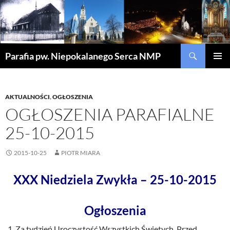
Szukaj
Parafia pw. Niepokalanego Serca NMP
PRZEJDŹ
MENU
DO
GŁÓWN
TREŚCI
AKTUALNOŚCI
,
OGŁOSZENIA
OGŁOSZENIA PARAFIALNE
25-10-2015
2015-10-25
PIOTR MIARA
XXX Niedziela Zwykła – 25-10-2015
Ogłoszenia
Za tydzień Uroczystość Wszystkich Świętych. Przed