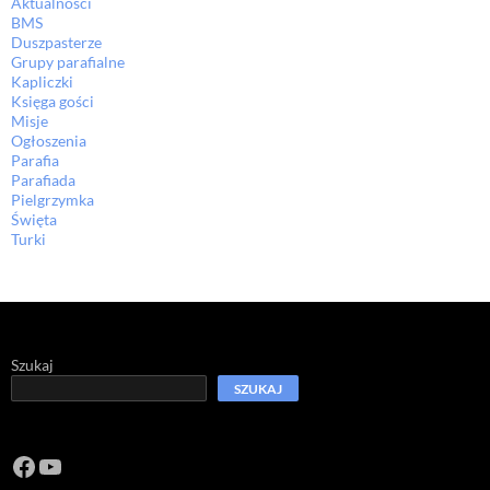
Aktualności
BMS
Duszpasterze
Grupy parafialne
Kapliczki
Księga gości
Misje
Ogłoszenia
Parafia
Parafiada
Pielgrzymka
Święta
Turki
Szukaj
SZUKAJ
Facebook
https://www.youtube.com/channel/U