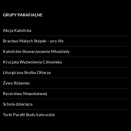
GRUPY PARAFIALNE
Akcja Katolicka
Bractwo Małych Stópek – pro life
Katolickie Stowarzyszenie Młodzieży
Krucjata Wyzwolenia Człowieka
Liturgiczna Służba Ołtarza
Żywy Różaniec
Rycerstwo Niepokalanej
Schola dziecięca
Turki Parafii Budy Łańcuckie