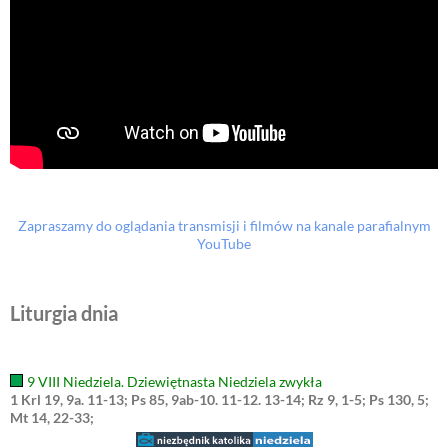
Zapraszamy do oglądania transmisji i filmów na kanale parafialnym
YouTube
Liturgia dnia
9 VIII Niedziela. Dziewiętnasta Niedziela zwykła
1 Krl 19, 9a. 11-13; Ps 85, 9ab-10. 11-12. 13-14; Rz 9, 1-5; Ps 130, 5;
Mt 14, 22-33;