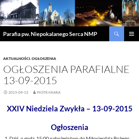
Szukaj
Parafia pw. Niepokalanego Serca NMP
PRZEJDŹ
MENU
DO
GŁÓWN
TREŚCI
AKTUALNOŚCI
,
OGŁOSZENIA
OGŁOSZENIA PARAFIALNE
13-09-2015
2015-09-13
PIOTR MIARA
XXIV Niedziela Zwykła – 13-09-2015
Ogłoszenia
Dziś o godz. 15:00 nabożeństwo do Miłosierdzia Bożego,