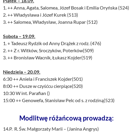
Piątek – 18.09.
1. ++ Anna, Agata, Salomea, Józef Bosak i Emilia Oryńska (524)
2. ++ Władysława i Józef Kurek (513)
3. ++ Salomea, Władysław, Joanna Rupar (512)
Sobota – 19.09.
1. + Tadeusz Rydzik od Anny Drążek z rodz. (476)
2. ++ Z r. Witków, Sroczyków, Poterków(509)
3. ++ Bronisław Wacnik, Łukasz Kojder(519)
Niedziela – 20.09.
6:30 ++ Aniela i Franciszek Kojder(501)
8:00 ++ Dusze w czyśćcu cierpiące(520)
10:30 W int. Parafian ()
15:00 ++ Genowefa, Stanisław Pelc od s. z rodziną(523)
Modlitwę różańcową prowadzą:
14.P. R. Św. Małgorzaty Marii – (Janina Angrys)