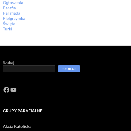
Ogłoszenia
Parafia
Parafiada
Pielgrzymka
Święta
Turki
Szukaj
SZUKAJ
Facebook
https://www.youtube.com/channel/U
GRUPY PARAFIALNE
Akcja Katolicka