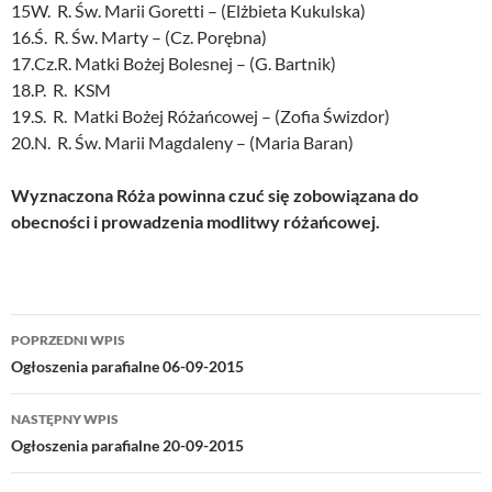
15W. R. Św. Marii Goretti – (Elżbieta Kukulska)
16.Ś. R. Św. Marty – (Cz. Porębna)
17.Cz.R. Matki Bożej Bolesnej – (G. Bartnik)
18.P. R. KSM
19.S. R. Matki Bożej Różańcowej – (Zofia Świzdor)
20.N. R. Św. Marii Magdaleny – (Maria Baran)
Wyznaczona Róża powinna czuć się zobowiązana do
obecności i prowadzenia modlitwy różańcowej.
Nawigacja
POPRZEDNI WPIS
wpisu
Ogłoszenia parafialne 06-09-2015
NASTĘPNY WPIS
Ogłoszenia parafialne 20-09-2015