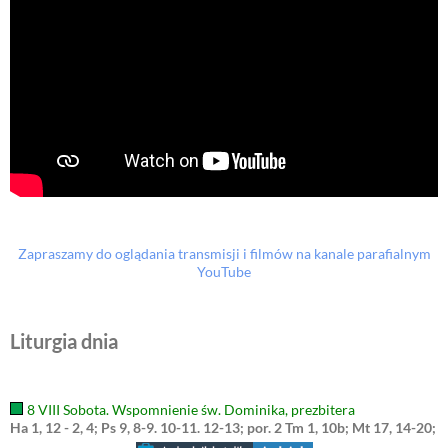
Zapraszamy do oglądania transmisji i filmów na kanale parafialnym
YouTube
Liturgia dnia
8 VIII Sobota. Wspomnienie św. Dominika, prezbitera
Ha 1, 12 - 2, 4; Ps 9, 8-9. 10-11. 12-13; por. 2 Tm 1, 10b; Mt 17, 14-20;