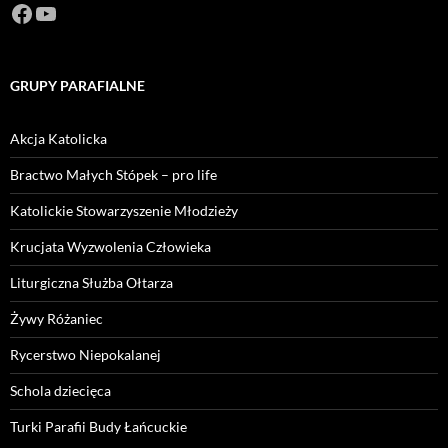
Facebook
https://www.youtube.com/channel/U
GRUPY PARAFIALNE
Akcja Katolicka
Bractwo Małych Stópek – pro life
Katolickie Stowarzyszenie Młodzieży
Krucjata Wyzwolenia Człowieka
Liturgiczna Służba Ołtarza
Żywy Różaniec
Rycerstwo Niepokalanej
Schola dziecięca
Turki Parafii Budy Łańcuckie