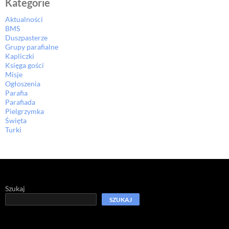
Kategorie
Aktualności
BMS
Duszpasterze
Grupy parafialne
Kapliczki
Księga gości
Misje
Ogłoszenia
Parafia
Parafiada
Pielgrzymka
Święta
Turki
Szukaj
SZUKAJ