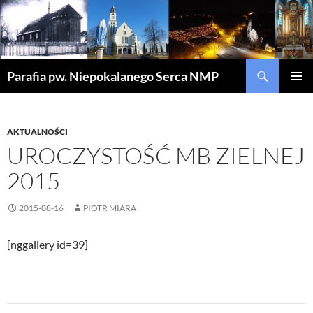
Szukaj
Parafia pw. Niepokalanego Serca NMP
PRZEJDŹ
MENU
DO
GŁÓWN
TREŚCI
AKTUALNOŚCI
UROCZYSTOŚĆ MB ZIELNEJ
2015
2015-08-16
PIOTR MIARA
[nggallery id=39]