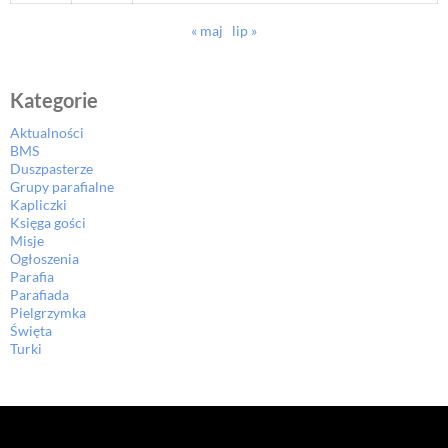
« maj
lip »
Kategorie
Aktualności
BMS
Duszpasterze
Grupy parafialne
Kapliczki
Księga gości
Misje
Ogłoszenia
Parafia
Parafiada
Pielgrzymka
Święta
Turki