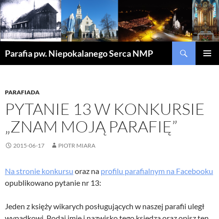
Szukaj
Parafia pw. Niepokalanego Serca NMP
PRZEJDŹ
MENU
DO
GŁÓWN
TREŚCI
PARAFIADA
PYTANIE 13 W KONKURSIE
„ZNAM MOJĄ PARAFIĘ”
2015-06-17
PIOTR MIARA
Na stronie konkursu
oraz na
profilu parafialnym na Facebooku
opublikowano pytanie nr 13:
Jeden z księży wikarych posługujących w naszej parafii uległ
wypadkowi. Podaj imię i nazwisko tego księdza oraz opisz ten