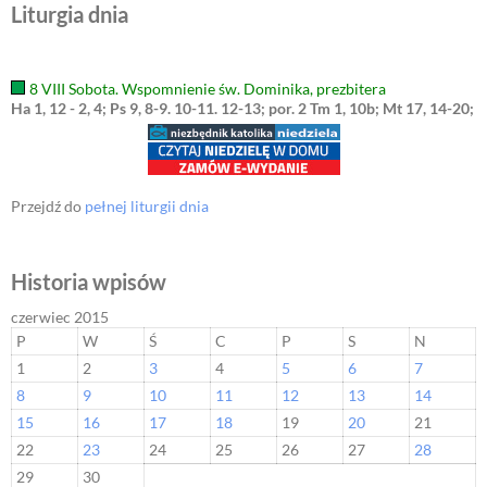
Liturgia dnia
8 VIII Sobota. Wspomnienie św. Dominika, prezbitera
Ha 1, 12 - 2, 4; Ps 9, 8-9. 10-11. 12-13; por. 2 Tm 1, 10b; Mt 17, 14-20;
Przejdź do
pełnej liturgii dnia
Historia wpisów
czerwiec 2015
P
W
Ś
C
P
S
N
1
2
3
4
5
6
7
8
9
10
11
12
13
14
15
16
17
18
19
20
21
22
23
24
25
26
27
28
29
30