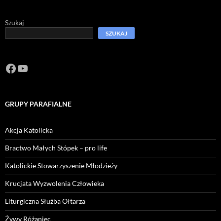
Szukaj
SZUKAJ
Facebook
https://www.youtube.com/channel/U
GRUPY PARAFIALNE
Akcja Katolicka
Bractwo Małych Stópek – pro life
Katolickie Stowarzyszenie Młodzieży
Krucjata Wyzwolenia Człowieka
Liturgiczna Służba Ołtarza
Żywy Różaniec