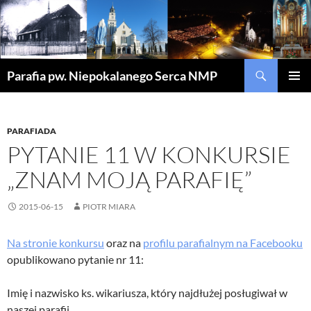
Szukaj
Parafia pw. Niepokalanego Serca NMP
PRZEJDŹ
MENU
DO
GŁÓWN
TREŚCI
PARAFIADA
PYTANIE 11 W KONKURSIE
„ZNAM MOJĄ PARAFIĘ”
2015-06-15
PIOTR MIARA
Na stronie konkursu
oraz na
profilu parafialnym na Facebooku
opublikowano pytanie nr 11:
Imię i nazwisko ks. wikariusza, który najdłużej posługiwał w
naszej parafii.