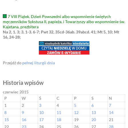
7 VIII Piątek. Dzień Powszedni albo wspomnienie świętych
męczenników Sykstusa II, papieża, i Towarzyszy albo wspomnienie św.
Kajetana, prezbitera
Na 2, 1. 3; 3, 1-3. 6-7; Pwt 32, 35cd-36ab. 39abcd. 41; Mt 5, 10; Mt
16, 24-28;
Przejdź do
pełnej liturgii dnia
Historia wpisów
czerwiec 2015
P
W
Ś
C
P
S
N
1
2
3
4
5
6
7
8
9
10
11
12
13
14
15
16
17
18
19
20
21
22
23
24
25
26
27
28