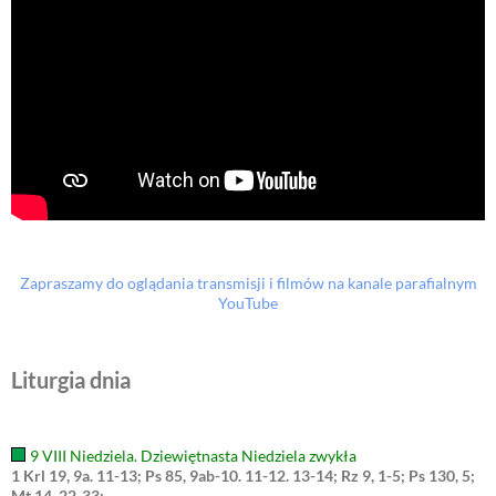
Zapraszamy do oglądania transmisji i filmów na kanale parafialnym
YouTube
Liturgia dnia
9 VIII Niedziela. Dziewiętnasta Niedziela zwykła
1 Krl 19, 9a. 11-13; Ps 85, 9ab-10. 11-12. 13-14; Rz 9, 1-5; Ps 130, 5;
Mt 14, 22-33;