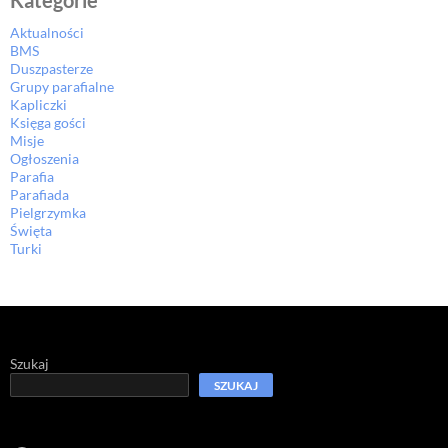
Kategorie
Aktualności
BMS
Duszpasterze
Grupy parafialne
Kapliczki
Księga gości
Misje
Ogłoszenia
Parafia
Parafiada
Pielgrzymka
Święta
Turki
Szukaj
SZUKAJ