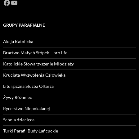
Facebook
https://www.youtube.com/channel/U
GRUPY PARAFIALNE
Akcja Katolicka
Bractwo Małych Stópek – pro life
Katolickie Stowarzyszenie Młodzieży
Krucjata Wyzwolenia Człowieka
Liturgiczna Służba Ołtarza
Żywy Różaniec
Rycerstwo Niepokalanej
Schola dziecięca
Turki Parafii Budy Łańcuckie