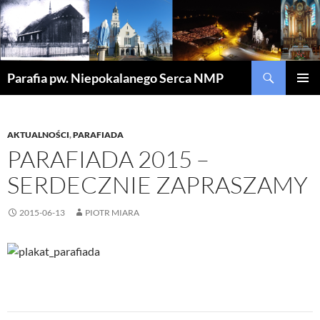
Szukaj
Parafia pw. Niepokalanego Serca NMP
PRZEJDŹ
MENU
DO
GŁÓWN
TREŚCI
AKTUALNOŚCI
,
PARAFIADA
PARAFIADA 2015 –
SERDECZNIE ZAPRASZAMY
2015-06-13
PIOTR MIARA