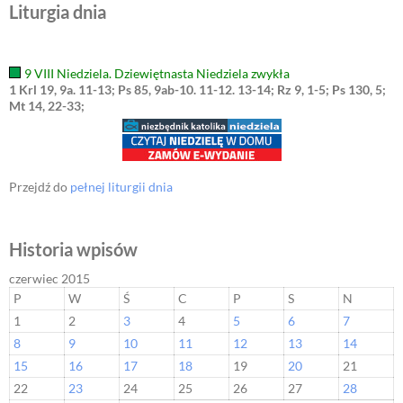
Liturgia dnia
9 VIII Niedziela. Dziewiętnasta Niedziela zwykła
1 Krl 19, 9a. 11-13; Ps 85, 9ab-10. 11-12. 13-14; Rz 9, 1-5; Ps 130, 5;
Mt 14, 22-33;
Przejdź do
pełnej liturgii dnia
Historia wpisów
czerwiec 2015
P
W
Ś
C
P
S
N
1
2
3
4
5
6
7
8
9
10
11
12
13
14
15
16
17
18
19
20
21
22
23
24
25
26
27
28