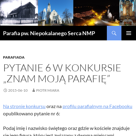
Szukaj
Parafia pw. Niepokalanego Serca NMP
PRZEJDŹ
MENU
DO
GŁÓWN
TREŚCI
PARAFIADA
PYTANIE 6 W KONKURSIE
„ZNAM MOJĄ PARAFIĘ”
2015-06-10
PIOTR MIARA
Na stronie konkursu
oraz na
profilu parafialnym na Facebooku
opublikowano pytanie nr 6:
Podaj imię i nazwisko świętego oraz gdzie w kościele znajduje
się jego figura, który jest związany z dwoma miejscami