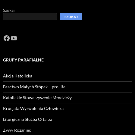
Szukaj
SZUKAJ
Facebook
https://www.youtube.com/channel/U
GRUPY PARAFIALNE
Akcja Katolicka
Bractwo Małych Stópek – pro life
Katolickie Stowarzyszenie Młodzieży
Krucjata Wyzwolenia Człowieka
Liturgiczna Służba Ołtarza
Żywy Różaniec