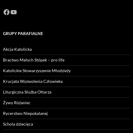
Facebook
https://www.youtube.com/channel/U
GRUPY PARAFIALNE
Akcja Katolicka
Bractwo Małych Stópek – pro life
Katolickie Stowarzyszenie Młodzieży
Krucjata Wyzwolenia Człowieka
Liturgiczna Służba Ołtarza
Żywy Różaniec
Rycerstwo Niepokalanej
Schola dziecięca