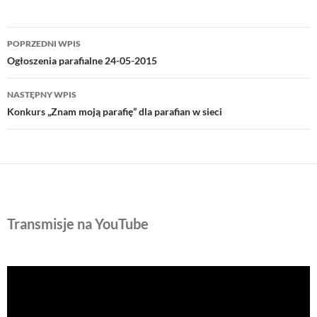
Nawigacja
POPRZEDNI WPIS
wpisu
Ogłoszenia parafialne 24-05-2015
NASTĘPNY WPIS
Konkurs „Znam moją parafię” dla parafian w sieci
Transmisje na YouTube