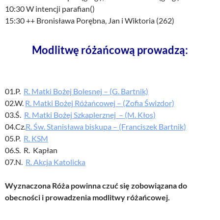
10:30 W intencji parafian()
15:30 ++ Bronisława Porębna, Jan i Wiktoria (262)
Modlitwę różańcową prowadzą:
01.P.
R. Matki Bożej Bolesnej – (G. Bartnik)
02.W.
R. Matki Bożej Różańcowej – (Zofia Świzdor)
03.Ś.
R. Matki Bożej Szkaplerznej – (M. Kłos)
04.Cz.
R. Św. Stanisława biskupa – (Franciszek Bartnik)
05.P.
R. KSM
06.S. R. Kapłan
07.N.
R. Akcja Katolicka
Wyznaczona Róża powinna czuć się zobowiązana do
obecności i prowadzenia modlitwy różańcowej.