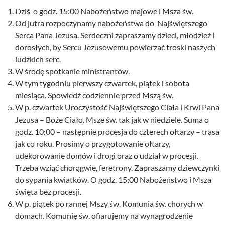
Dziś o godz. 15:00 Nabożeństwo majowe i Msza św.
Od jutra rozpoczynamy nabożeństwa do Najświętszego
Serca Pana Jezusa. Serdeczni zapraszamy dzieci, młodzież i
dorosłych, by Sercu Jezusowemu powierzać troski naszych
ludzkich serc.
W środę spotkanie ministrantów.
W tym tygodniu pierwszy czwartek, piątek i sobota
miesiąca. Spowiedź codziennie przed Mszą św.
W p. czwartek Uroczystość Najświętszego Ciała i Krwi Pana
Jezusa – Boże Ciało. Msze św. tak jak w niedziele. Suma o
godz. 10:00 – następnie procesja do czterech ołtarzy – trasa
jak co roku. Prosimy o przygotowanie ołtarzy,
udekorowanie domów i drogi oraz o udział w procesji.
Trzeba wziąć chorągwie, feretrony. Zapraszamy dziewczynki
do sypania kwiatków. O godz. 15:00 Nabożeństwo i Msza
święta bez procesji.
W p. piątek po rannej Mszy św. Komunia św. chorych w
domach. Komunię św. ofiarujemy na wynagrodzenie