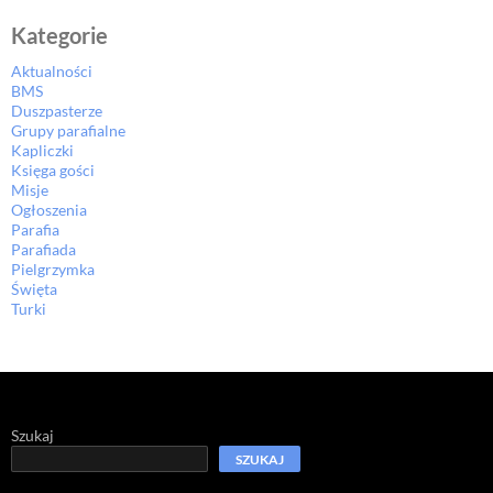
Kategorie
Aktualności
BMS
Duszpasterze
Grupy parafialne
Kapliczki
Księga gości
Misje
Ogłoszenia
Parafia
Parafiada
Pielgrzymka
Święta
Turki
Szukaj
SZUKAJ