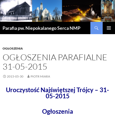
Szukaj
Parafia pw. Niepokalanego Serca NMP
PRZEJDŹ
MENU
DO
GŁÓWN
TREŚCI
OGŁOSZENIA
OGŁOSZENIA PARAFIALNE
31-05-2015
2015-05-30
PIOTR MIARA
Uroczystość Najświętszej Trójcy – 31-
05-2015
Ogłoszenia