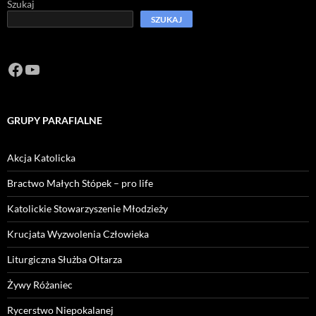
Szukaj
SZUKAJ
Facebook
https://www.youtube.com/channel/U
GRUPY PARAFIALNE
Akcja Katolicka
Bractwo Małych Stópek – pro life
Katolickie Stowarzyszenie Młodzieży
Krucjata Wyzwolenia Człowieka
Liturgiczna Służba Ołtarza
Żywy Różaniec
Rycerstwo Niepokalanej