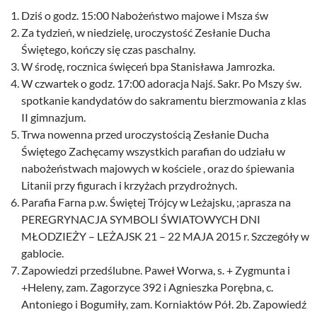
Dziś o godz. 15:00 Nabożeństwo majowe i Msza św
Za tydzień, w niedzielę, uroczystość Zesłanie Ducha
Świętego, kończy się czas paschalny.
W środę, rocznica święceń bpa Stanisława Jamrozka.
W czwartek o godz. 17:00 adoracja Najś. Sakr. Po Mszy św.
spotkanie kandydatów do sakramentu bierzmowania z klas
II gimnazjum.
Trwa nowenna przed uroczystością Zesłanie Ducha
Świętego Zachęcamy wszystkich parafian do udziału w
nabożeństwach majowych w kościele , oraz do śpiewania
Litanii przy figurach i krzyżach przydrożnych.
Parafia Farna p.w. Świętej Trójcy w Leżajsku, ;aprasza na
PEREGRYNACJA SYMBOLI ŚWIATOWYCH DNI
MŁODZIEŻY – LEŻAJSK 21 – 22 MAJA 2015 r. Szczegóły w
gablocie.
Zapowiedzi przedślubne. Paweł Worwa, s. + Zygmunta i
+Heleny, zam. Zagorzyce 392 i Agnieszka Porębna, c.
Antoniego i Bogumiły, zam. Korniaktów Pół. 2b. Zapowiedź