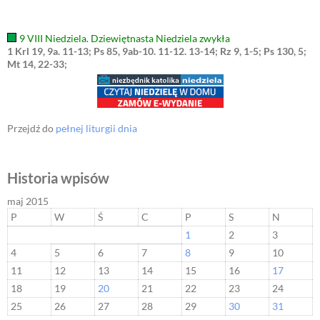
9 VIII Niedziela. Dziewiętnasta Niedziela zwykła
1 Krl 19, 9a. 11-13; Ps 85, 9ab-10. 11-12. 13-14; Rz 9, 1-5; Ps 130, 5;
Mt 14, 22-33;
Przejdź do
pełnej liturgii dnia
Historia wpisów
maj 2015
P
W
Ś
C
P
S
N
1
2
3
4
5
6
7
8
9
10
11
12
13
14
15
16
17
18
19
20
21
22
23
24
25
26
27
28
29
30
31