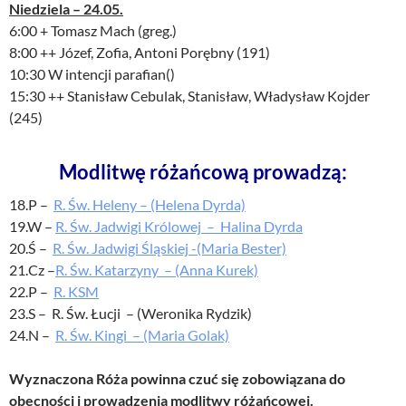
Niedziela – 24.05.
6:00 + Tomasz Mach (greg.)
8:00 ++ Józef, Zofia, Antoni Porębny (191)
10:30 W intencji parafian()
15:30 ++ Stanisław Cebulak, Stanisław, Władysław Kojder
(245)
Modlitwę różańcową prowadzą:
18.P –
R. Św. Heleny – (Helena Dyrda)
19.W –
R. Św. Jadwigi Królowej – Halina Dyrda
20.Ś –
R. Św. Jadwigi Śląskiej -(Maria Bester)
21.Cz –
R. Św. Katarzyny – (Anna Kurek)
22.P –
R. KSM
23.S – R. Św. Łucji – (Weronika Rydzik)
24.N –
R. Św. Kingi – (Maria Golak)
Wyznaczona Róża powinna czuć się zobowiązana do
obecności i prowadzenia modlitwy różańcowej.