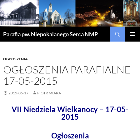
Szukaj
Parafia pw. Niepokalanego Serca NMP
PRZEJDŹ
MENU
DO
GŁÓWN
TREŚCI
OGŁOSZENIA
OGŁOSZENIA PARAFIALNE
17-05-2015
2015-05-17
PIOTR MIARA
VII Niedziela Wielkanocy – 17-05-
2015
Ogłoszenia