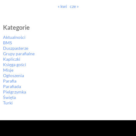
« kwi
cze »
Kategorie
Aktualności
BMS
Duszpasterze
Grupy parafialne
Kapliczki
Księga gości
Misje
Ogłoszenia
Parafia
Parafiada
Pielgrzymka
Święta
Turki