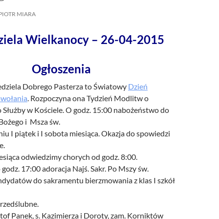
/UCeN8ciSo_a79igwmwNXx2qw
PIOTR MIARA
ziela Wielkanocy – 26-04-2015
Ogłoszenia
iedziela Dobrego Pasterza to Światowy
Dzień
owołania
. Rozpoczyna ona Tydzień Modlitw o
 Służby w Kościele. O godz. 15:00 nabożeństwo do
 Bożego i Msza św.
u I piątek i I sobota miesiąca. Okazja do spowiedzi
e.
esiąca odwiedzimy chorych od godz. 8:00.
godz. 17:00 adoracja Najś. Sakr. Po Mszy św.
ndydatów do sakramentu bierzmowania z klas I szkół
rzedślubne.
of Panek, s. Kazimierza i Doroty, zam. Korniktów