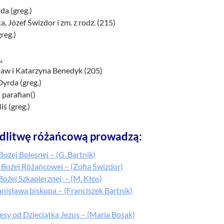
da (greg.)
, Józef Świzdor i zm. z rodz. (215)
reg.)
.
aw i Katarzyna Benedyk (205)
yrda (greg.)
 parafian()
ś (greg.)
dlitwę różańcową prowadzą:
Bożej Bolesnej – (G. Bartnik)
 Bożej Różańcowej – (Zofia Świzdor)
Bożej Szkaplerznej – (M. Kłos)
anisława biskupa – (Franciszek Bartnik)
resy od Dzieciątka Jezus – (Maria Bosak)