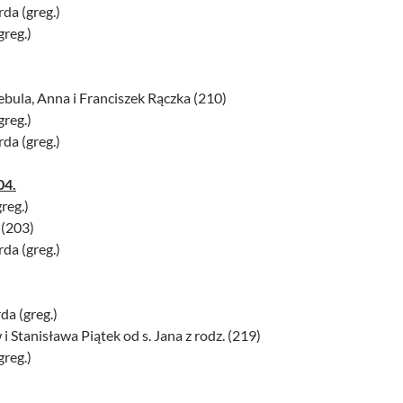
da (greg.)
greg.)
ebula, Anna i Franciszek Rączka (210)
greg.)
da (greg.)
04.
reg.)
 (203)
da (greg.)
da (greg.)
i Stanisława Piątek od s. Jana z rodz. (219)
greg.)