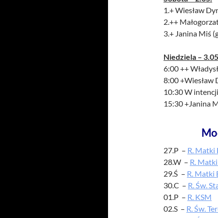
1.+ Wiesław Dyr
2.++ Małogorzata
3.+ Janina Miś (g
Niedziela – 3.05
6:00 ++ Władysł
8:00 +Wiesław D
10:30 W intencji
15:30 +Janina Mi
Mo
27.P –
R. Matki 
28.W –
R. Matki
29.Ś –
R. Matki 
30.C –
R. Św. St
01.P –
R. KSM
02.S –
R. Św. Te