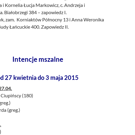
 i Kornelia Łucja Markowicz, c. Andrzeja i
a. Białobrzegi 384 – zapowiedz I.
yk, zam. Korniaktów Północny 13 i Anna Weronika
Budy Łańcuckie 400. Zapowiedz II.
Intencje mszalne
d 27 kwietnia do 3 maja 2015
27.04.
n Ciupińscy (180)
greg.)
da (greg.)
.
)