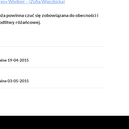
resy Wielkiej – (Zofia Wierzbicka)
a powinna czuć się zobowiązana do obecności i
dlitwy różańcowej.
a
ialne 19-04-2015
ialne 03-05-2015