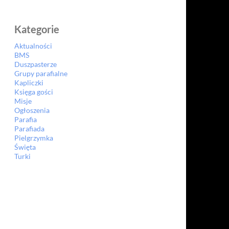
Kategorie
Aktualności
BMS
Duszpasterze
Grupy parafialne
Kapliczki
Księga gości
Misje
Ogłoszenia
Parafia
Parafiada
Pielgrzymka
Święta
Turki