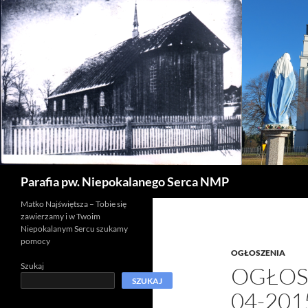
Szukaj
Parafia pw. Niepokalanego Serca NMP
Matko Najświętsza – Tobie się
zawierzamy i w Twoim
Niepokalanym Sercu szukamy
pomocy
OGŁOSZENIA
Szukaj
OGŁOSZ
SZUKAJ
04-201