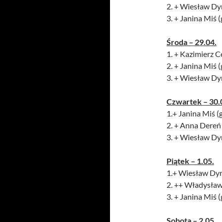
2. + Wiesław Dyr
3. + Janina Miś (
Środa – 29.04.
1. + Kazimierz C
2. + Janina Miś (
3. + Wiesław Dyr
Czwartek – 30.
1.+ Janina Miś (g
2. + Anna Dereń
3. + Wiesław Dyr
Piątek – 1.05.
1.+ Wiesław Dyr
2. ++ Władysław 
3. + Janina Miś (
Sobota – 2.05.