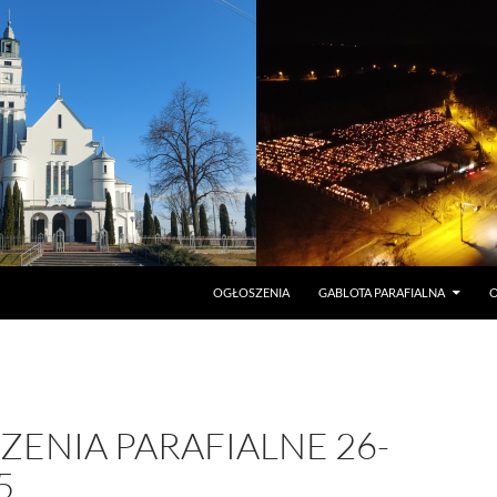
PRZEJDŹ DO TREŚCI
OGŁOSZENIA
GABLOTA PARAFIALNA
O
ENIA PARAFIALNE 26-
5