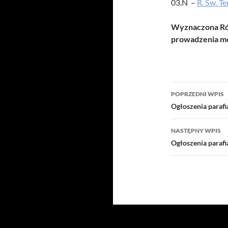
03.N –
R. Św. Te
Wyznaczona Róż
prowadzenia mo
Nawigacj
POPRZEDNI WPIS
wpisu
Ogłoszenia paraf
NASTĘPNY WPIS
Ogłoszenia paraf