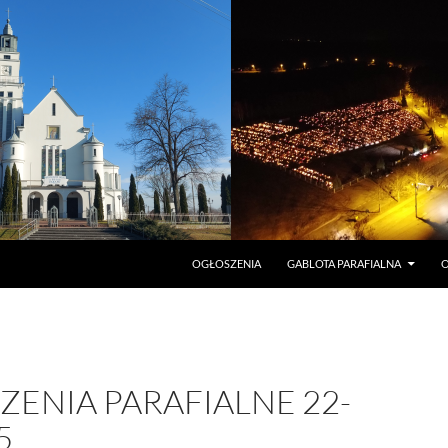
PRZEJDŹ DO TREŚCI
OGŁOSZENIA
GABLOTA PARAFIALNA
O
ENIA PARAFIALNE 22-
5