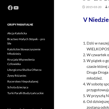
Facebook
https://www.youtube.com/channel
2015-03-20
V Niedzie
GRUPY PARAFIALNE
Akcja Katolicka
Bractwo Małych Stópek – pro
Dziś w nasze
life
WIELKOPOSTN
Katolickie Stowarzyszenie
Młodzieży
W czwartek o
Krucjata Wyzwolenia
W piątek o g
Człowieka
czasie której
Liturgiczna Służba Ołtarza
Druga Droga 
Żywy Różaniec
młodzież.
Rycerstwo Niepokalanej
W sobotę spot
Schola dziecięca
przygotowują
Turki Parafii Budy Łańcuckie
W przyszłą N
Od dzisiejsze
zostaną odsło