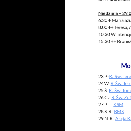
Niedziela – 29.0
6:30 + Maria Szu
8:00 ++ Teresa, 
10:30 W intencji
15:30 ++ Bronisł
Mo
23.P-
R. Św. Ter
24.W-
R. Św. Ter
25.Ś-
R. Św. Tom
26.Cz-
R. Św. Zof
27.P-
KSM
28.S-R.
BMS
29.N-R.
Akcja K