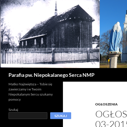
Szukaj
Parafia pw. Niepokalanego Serca NMP
Matko Najświętsza – Tobie się
zawierzamy i w Twoim
Niepokalanym Sercu szukamy
pomocy
OGŁOSZENIA
Szukaj
OGŁOSZ
SZUKAJ
03-201