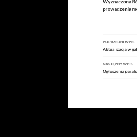
Wyznaczona Róż
prowadzenia mo
Nawigacj
POPRZEDNI WPIS
wpisu
Aktualizacja w gab
NASTĘPNY WPIS
Ogłoszenia paraf