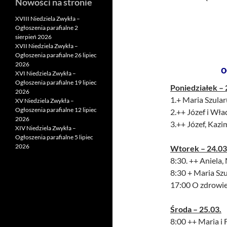
Nowości na stronie
XVIII Niedziela Zwykła –
Ogłoszenia parafialne 2
sierpień 2026
XVII Niedziela Zwykła –
Ogłoszenia parafialne 26 lipiec
2026
o
XVI Niedziela Zwykła –
Ogłoszenia parafialne 19 lipiec
Poniedziałek – 
2026
1.+ Maria Szular
XV Niedziela Zwykła –
Ogłoszenia parafialne 12 lipiec
2.++ Józef i Wł
2026
3.++ Józef, Kaz
XIV Niedziela Zwykła –
Ogłoszenia parafialne 5 lipiec
2026
Wtorek – 24.03
8:30. ++ Aniela,
8:30 + Maria Szu
17:00 O zdrowie 
Środa – 25.03.
8:00 ++ Maria i 