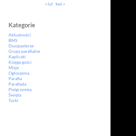
« lut
kwi »
Kategorie
Aktualności
BMS
Duszpasterze
Grupy parafialne
Kapliczki
Księga gości
Misje
Ogłoszenia
Parafia
Parafiada
Pielgrzymka
Święta
Turki