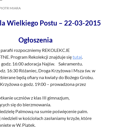
/UCeN8ciSo_a79igwmwNXx2qw
PIOTR MIARA
la Wielkiego Postu – 22-03-2015
Ogłoszenia
j parafii rozpoczniemy REKOLEKCJE
E. Program Rekolekcji znajduje się
tutaj
.
 godz. 16:00 adoracja Najśw. Sakramentu.
odz. 16:30 Różaniec, Droga Krzyżowa i Msza św. w
 zbierane będą ofiary na kwiaty do Bożego Grobu.
Krzyżowa o godz. 19:00 – prowadzona przez
kanie uczniów z klas III gimnazjum,
cych się do bierzmowania.
iedzielę Palmową na sumie poświęcenie palm.
j niedzieli w kościołach zasłaniamy krzyże, które
nięte w W. Piątek.