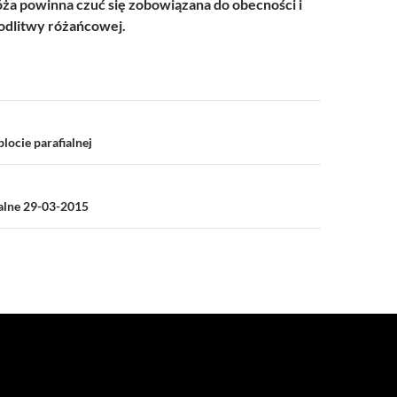
a powinna czuć się zobowiązana do obecności i
dlitwy różańcowej.
a
locie parafialnej
ialne 29-03-2015