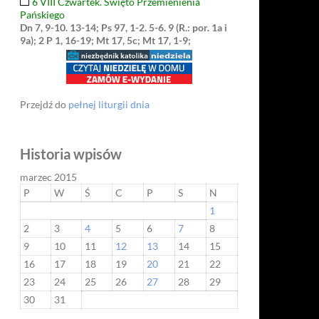
6 VIII Czwartek. Święto Przemienienia
Pańskiego
Dn 7, 9-10. 13-14; Ps 97, 1-2. 5-6. 9 (R.: por. 1a i
9a); 2 P 1, 16-19; Mt 17, 5c; Mt 17, 1-9;
Przejdź do
pełnej liturgii dnia
Historia wpisów
marzec 2015
P
W
Ś
C
P
S
N
1
2
3
4
5
6
7
8
9
10
11
12
13
14
15
16
17
18
19
20
21
22
23
24
25
26
27
28
29
30
31