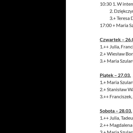
10:30 1. W inten
2. Dziękczynna 
3.+ Teresa Dry
17:00 + Maria Sz
Czwartek – 26.
1.++ Julia, Fran
2.+ Wiesław Bor
3.+ Maria Szular
Piątek – 27.03.
1.+ Maria Szular
2.+ Stanisław W
3.++ Franciszek
Sobota – 28.03.
1.++ Julia, Tade
2.++ Magdalena 
3.+ Maria Szular