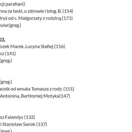
cji parafian()
za łaski, o zdrowie i błog. B. (154)
ś od c. Małgorzaty z rodziną.(171)
ular(greg.)
03.
ciszek Marek, Lucyna Stafiej (156)
cz (141)
(greg.)
(greg.)
acnik od wnuka Tomasza z rodz. (151)
, Antonina, Bartłomiej Motyka(147)
usz Falandys (132)
i Stanisław Sanok (137)
(greg.)