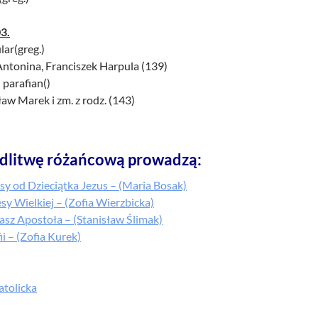
3.
lar(greg.)
Antonina, Franciszek Harpula (139)
 parafian()
aw Marek i zm. z rodz. (143)
dlitwę różańcową prowadzą:
esy od Dzieciątka Jezus – (Maria Bosak)
esy Wielkiej – (Zofia Wierzbicka)
asz Apostoła – (Stanisław Ślimak)
ii – (Zofia Kurek)
atolicka