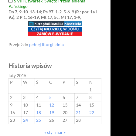
6 VIII Czwartek. Święto Przemienienia
Pańskiego
Dn 7, 9-10. 13-14; Ps 97, 1-2. 5-6. 9 (R.: por. 1a i
9a); 2 P 1, 16-19; Mt 17, 5c; Mt 17, 1-9;
Przejdź do
pełnej liturgii dnia
Historia wpisów
luty 2015
P
W
Ś
C
P
S
N
1
2
3
4
5
6
7
8
9
10
11
12
13
14
15
16
17
18
19
20
21
22
23
24
25
26
27
28
« sty
mar »