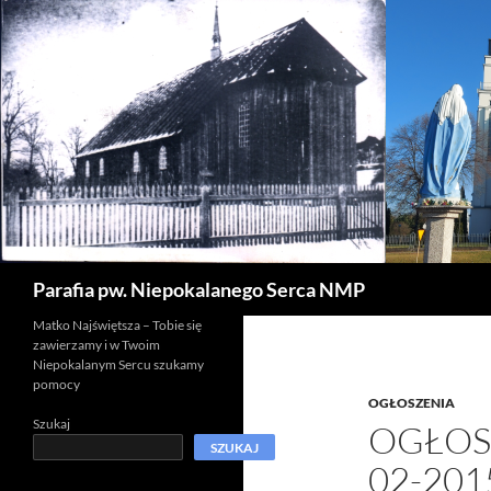
Szukaj
Parafia pw. Niepokalanego Serca NMP
Matko Najświętsza – Tobie się
zawierzamy i w Twoim
Niepokalanym Sercu szukamy
pomocy
OGŁOSZENIA
Szukaj
OGŁOSZ
SZUKAJ
02-201