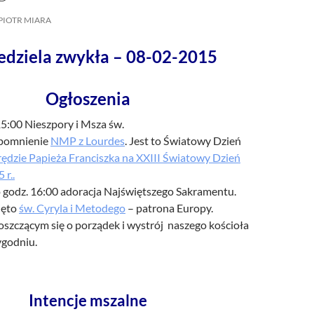
/UCeN8ciSo_a79igwmwNXx2qw
PIOTR MIARA
edziela zwykła – 08-02-2015
Ogłoszenia
15:00 Nieszpory i Msza św.
pomnienie
NMP z Lourdes
. Jest to Światowy Dzień
ędzie Papieża Franciszka na XXIII Światowy Dzień
r..
 godz. 16:00 adoracja Najświętszego Sakramentu.
ięto
św. Cyryla i Metodego
– patrona Europy.
oszczącym się o porządek i wystrój naszego kościoła
ygodniu.
Intencje mszalne