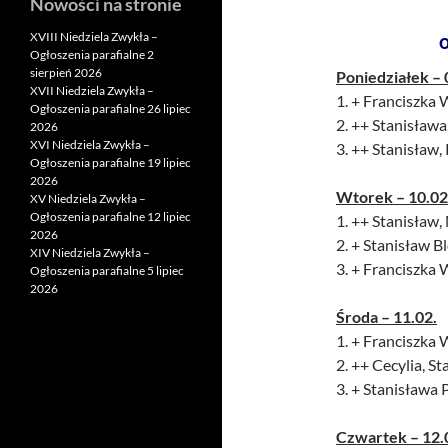
Nowości na stronie
XVIII Niedziela Zwykła –
Ogłoszenia parafialne 2
sierpień 2026
Poniedziałek – 
XVII Niedziela Zwykła –
1. + Franciszka 
Ogłoszenia parafialne 26 lipiec
2. ++ Stanisława
2026
XVI Niedziela Zwykła –
3. ++ Stanisław, 
Ogłoszenia parafialne 19 lipiec
2026
Wtorek – 10.02
XV Niedziela Zwykła –
Ogłoszenia parafialne 12 lipiec
1. ++ Stanisław, 
2026
2. + Stanisław B
XIV Niedziela Zwykła –
3. + Franciszka 
Ogłoszenia parafialne 5 lipiec
2026
Środa – 11.02.
1. + Franciszka 
2. ++ Cecylia, S
3. + Stanisława 
Czwartek – 12.