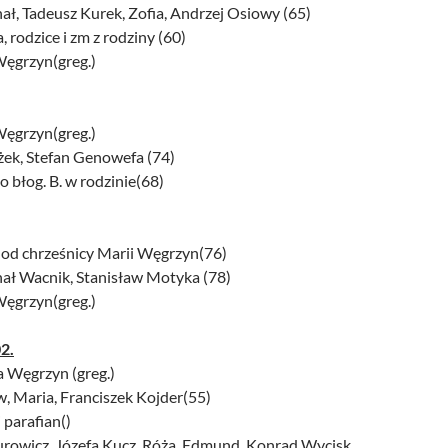
ał, Tadeusz Kurek, Zofia, Andrzej Osiowy (65)
, rodzice i zm z rodziny (60)
Węgrzyn(greg.)
Węgrzyn(greg.)
żek, Stefan Genowefa (74)
o błog. B. w rodzinie(68)
r od chrześnicy Marii Węgrzyn(76)
hał Wacnik, Stanisław Motyka (78)
Węgrzyn(greg.)
2.
a Węgrzyn (greg.)
w, Maria, Franciszek Kojder(55)
 parafian()
urowicz, Józefa Kucz, Róża, Edmund, Konrad Wycisk