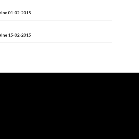
a
ialne 01-02-2015
ialne 15-02-2015