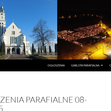
PRZEJDŹ DO TREŚCI
OGŁOSZENIA
GABLOTA PARAFIALNA
O
ENIA PARAFIALNE 08-
5