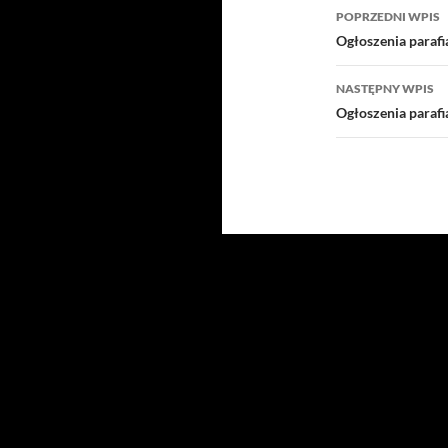
Nawigacj
POPRZEDNI WPIS
wpisu
Ogłoszenia paraf
NASTĘPNY WPIS
Ogłoszenia paraf