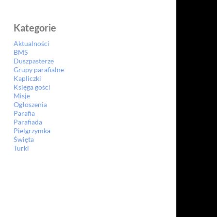
Kategorie
Aktualności
BMS
Duszpasterze
Grupy parafialne
Kapliczki
Księga gości
Misje
Ogłoszenia
Parafia
Parafiada
Pielgrzymka
Święta
Turki