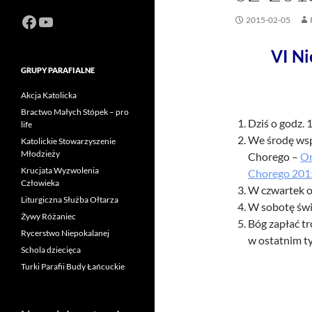
Facebook
https://www.youtube.com/channel
2015-02-05
VI Ni
GRUPY PARAFIALNE
Akcja Katolicka
Bractwo Małych Stópek – pro
Dziś o godz. 
life
We środę ws
Katolickie Stowarzyszenie
Młodzieży
Chorego –
Or
Krucjata Wyzwolenia
Chorego 2015 
Człowieka
W czwartek o
Liturgiczna Służba Ołtarza
W sobotę św
Żywy Różaniec
Bóg zapłać tr
Rycerstwo Niepokalanej
w ostatnim t
Schola dziecięca
Turki Parafii Budy Łańcuckie