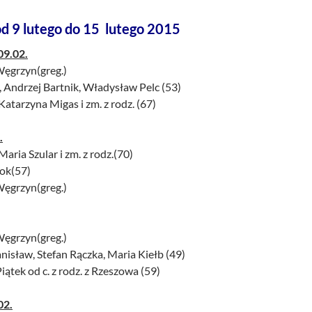
od 9 lutego do 15 lutego 2015
09.02.
Węgrzyn(greg.)
, Andrzej Bartnik, Władysław Pelc (53)
Katarzyna Migas i zm. z rodz. (67)
.
Maria Szular i zm. z rodz.(70)
lok(57)
Węgrzyn(greg.)
Węgrzyn(greg.)
tanisław, Stefan Rączka, Maria Kiełb (49)
Piątek od c. z rodz. z Rzeszowa (59)
02.