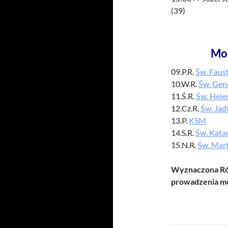
(39)
Mo
09.P.R.
Św. Faus
10.W.R.
Św. Gen
11.Ś.R.
Św. Hele
12.Cz.R.
Św. Jad
13.P.
KSM
14.S.R.
Św. Kata
15.N.R.
Św. Mart
Wyznaczona Róż
prowadzenia mo