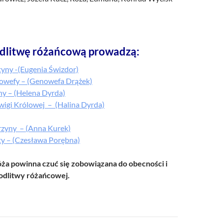
dlitwę różańcową prowadzą:
tyny -(Eugenia Świzdor)
owefy – (Genowefa Drążek)
ny – (Helena Dyrda)
wigi Królowej – (Halina Dyrda)
rzyny – (Anna Kurek)
y – (Czesława Porębna)
a powinna czuć się zobowiązana do obecności i
dlitwy różańcowej.