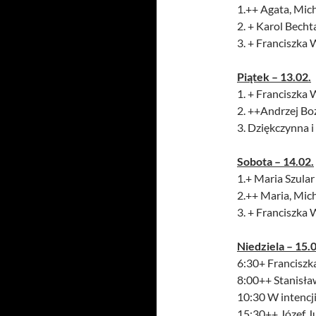
1.++ Agata, Mich
2. + Karol Bechta
3. + Franciszka 
Piątek – 13.02.
1. + Franciszka 
2. ++Andrzej Bo
3. Dziękczynna i 
Sobota – 14.02.
1.+ Maria Szula
2.++ Maria, Mic
3. + Franciszka 
Niedziela – 15.0
6:30+ Franciszk
8:00++ Stanisła
10:30 W intencji
15:30++ Józef J