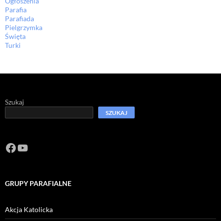
Ogłoszenia
Parafia
Parafiada
Pielgrzymka
Święta
Turki
Szukaj
SZUKAJ
Facebook
https://www.youtube.com/channel/U
GRUPY PARAFIALNE
Akcja Katolicka