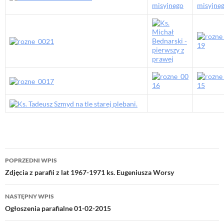
Nawigacja
POPRZEDNI WPIS
wpisu
Zdjęcia z parafii z lat 1967-1971 ks. Eugeniusza Worsy
NASTĘPNY WPIS
Ogłoszenia parafialne 01-02-2015