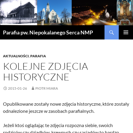
Szukaj
Parafia pw. Niepokalanego Serca NMP
PRZEJDŹ
MENU
DO
GŁÓWN
TREŚCI
AKTUALNOŚCI
,
PARAFIA
KOLEJNE ZDJĘCIA
HISTORYCZNE
2015-01-26
PIOTR MIARA
Opublikowane zostały nowe zdjęcia historyczne, które zostały
odnalezione jeszcze w zasobach parafialnych.
Jeżeli ktoś oglądając te zdjęcia rozpozna siebie, swoich
rodziców czy dziadków, krewnych czy sąsiadów to bardzo