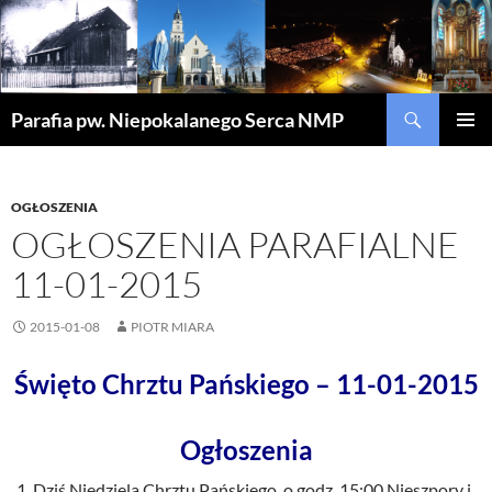
Szukaj
Parafia pw. Niepokalanego Serca NMP
PRZEJDŹ
MENU
DO
GŁÓWN
TREŚCI
OGŁOSZENIA
OGŁOSZENIA PARAFIALNE
11-01-2015
2015-01-08
PIOTR MIARA
Święto Chrztu Pańskiego – 11-01-2015
Ogłoszenia
Dziś Niedziela Chrztu Pańskiego, o godz. 15:00 Nieszpory i