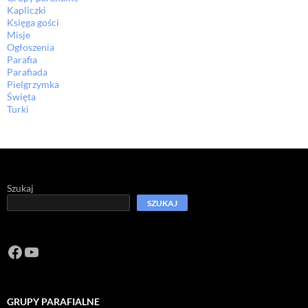
Kapliczki
Księga gości
Misje
Ogłoszenia
Parafia
Parafiada
Pielgrzymka
Święta
Turki
Szukaj
SZUKAJ
Facebook
https://www.youtube.com/channel/U
GRUPY PARAFIALNE