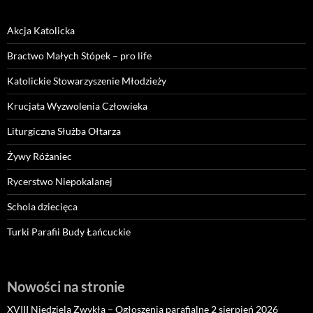
Akcja Katolicka
Bractwo Małych Stópek – pro life
Katolickie Stowarzyszenie Młodzieży
Krucjata Wyzwolenia Człowieka
Liturgiczna Służba Ołtarza
Żywy Różaniec
Rycerstwo Niepokalanej
Schola dziecięca
Turki Parafii Budy Łańcuckie
Nowości na stronie
XVIII Niedziela Zwykła – Ogłoszenia parafialne 2 sierpień 2026