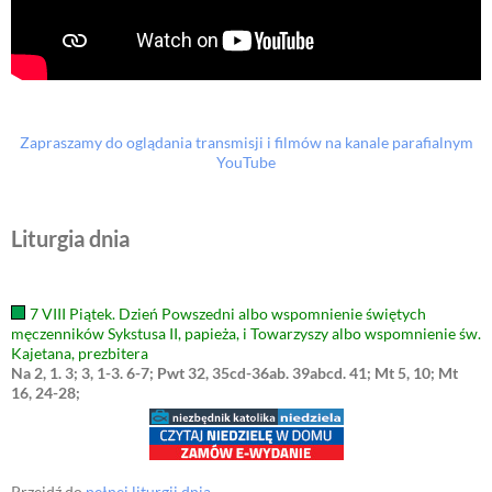
Zapraszamy do oglądania transmisji i filmów na kanale parafialnym
YouTube
Liturgia dnia
7 VIII Piątek. Dzień Powszedni albo wspomnienie świętych
męczenników Sykstusa II, papieża, i Towarzyszy albo wspomnienie św.
Kajetana, prezbitera
Na 2, 1. 3; 3, 1-3. 6-7; Pwt 32, 35cd-36ab. 39abcd. 41; Mt 5, 10; Mt
16, 24-28;
Przejdź do
pełnej liturgii dnia