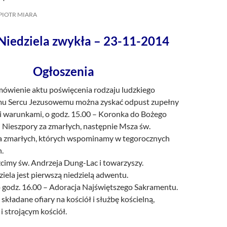
/UCeN8ciSo_a79igwmwNXx2qw
PIOTR MIARA
iedziela zwykła – 23-11-2014
Ogłoszenia
dmówienie aktu poświęcenia rodzaju ludzkiego
mu Sercu Jezusowemu można zyskać odpust zupełny
 warunkami, o godz. 15.00 – Koronka do Bożego
i Nieszpory za zmarłych, następnie Msza św.
a zmarłych, których wspominamy w tegorocznych
.
cimy św. Andrzeja Dung-Lac i towarzyszy.
ziela jest pierwszą niedzielą adwentu.
 godz. 16.00 – Adoracja Najświętszego Sakramentu.
 składane ofiary na kościół i służbę kościelną,
i strojącym kościół.