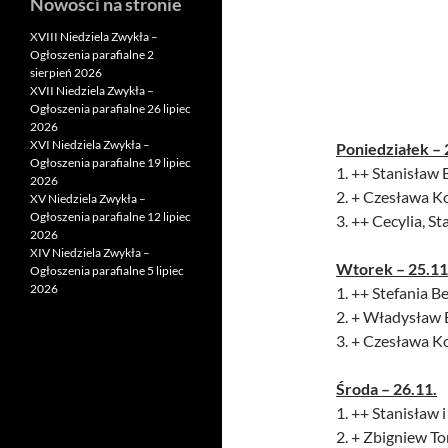
Nowości na stronie
XVIII Niedziela Zwykła –
Ogłoszenia parafialne 2
sierpień 2026
XVII Niedziela Zwykła –
Ogłoszenia parafialne 26 lipiec
2026
XVI Niedziela Zwykła –
Poniedziałek – 
Ogłoszenia parafialne 19 lipiec
1. ++ Stanisław 
2026
2. + Czesława Ko
XV Niedziela Zwykła –
Ogłoszenia parafialne 12 lipiec
3. ++ Cecylia, 
2026
XIV Niedziela Zwykła –
Wtorek – 25.11
Ogłoszenia parafialne 5 lipiec
2026
1. ++ Stefania B
2. + Władysław 
3. + Czesława 
Środa – 26.11.
1. ++ Stanisław
2. + Zbigniew