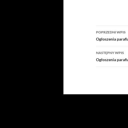
Nawigacj
POPRZEDNI WPIS
wpisu
Ogłoszenia paraf
NASTĘPNY WPIS
Ogłoszenia paraf