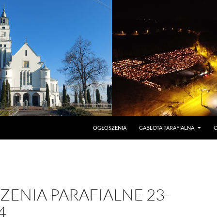
PRZEJDŹ DO TREŚCI
OGŁOSZENIA
GABLOTA PARAFIALNA
O
ENIA PARAFIALNE 23-
4