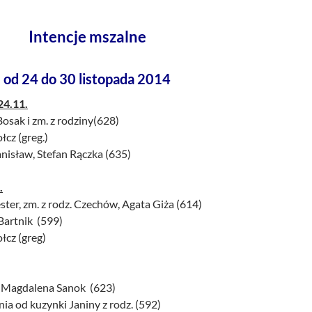
Intencje mszalne
od 24 do 30 listopada 2014
24.11.
Bosak i zm. z rodziny(628)
łcz (greg.)
Stanisław, Stefan Rączka (635)
.
ester, zm. z rodz. Czechów, Agata Giża (614)
Bartnik (599)
Kołcz (greg)
 i Magdalena Sanok (623)
 Tonia od kuzynki Janiny z rodz. (592)