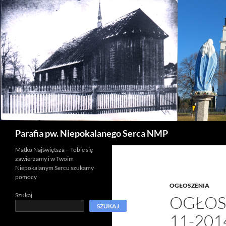
Szukaj
Parafia pw. Niepokalanego Serca NMP
Matko Najświętsza – Tobie się
zawierzamy i w Twoim
Niepokalanym Sercu szukamy
pomocy
OGŁOSZENIA
Szukaj
OGŁOSZ
SZUKAJ
11-201