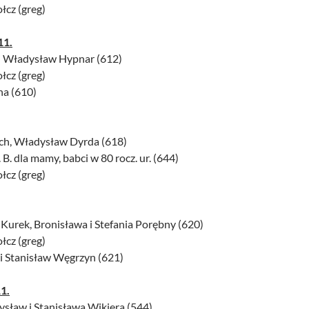
łcz (greg)
11.
zka i Władysław Hypnar (612)
a Kołcz (greg)
na (610)
ch, Władysław Dyrda (618)
g. B. dla mamy, babci w 80 rocz. ur. (644)
łcz (greg)
a Kurek, Bronisława i Stefania Porębny (620)
łcz (greg)
zka i Stanisław Węgrzyn (621)
1.
ysław i Stanisława Wikiera (544)