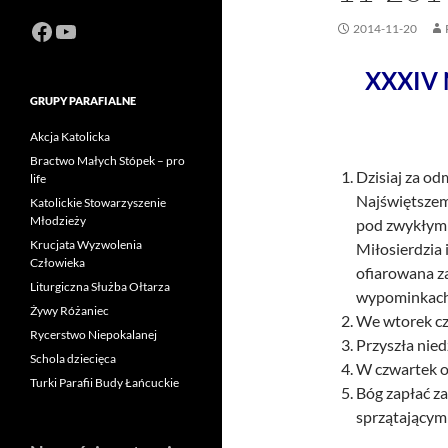
Facebook
https://www.youtube.com/channel
2014-11-20
XXXIV N
GRUPY PARAFIALNE
Akcja Katolicka
Bractwo Małych Stópek – pro
Dzisiaj za o
life
Najświętsze
Katolickie Stowarzyszenie
Młodzieży
pod zwykłymi
Krucjata Wyzwolenia
Miłosierdzia 
Człowieka
ofiarowana z
Liturgiczna Służba Ołtarza
wypominkach
Żywy Różaniec
We wtorek cz
Rycerstwo Niepokalanej
Przyszła nied
Schola dziecięca
W czwartek o
Turki Parafii Budy Łańcuckie
Bóg zapłać za
sprzątającym 