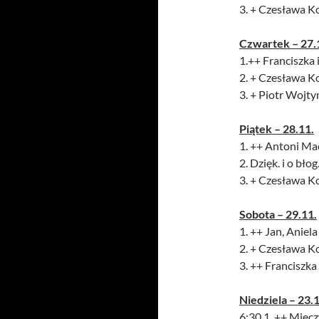
3. + Czesława Ko
Czwartek – 27.
1.++ Francis
2. + Czesław
3. + Piotr Wojty
Piątek – 28.11.
1. ++ Antoni Ma
2. Dzięk. i o bło
3. + Czesława Ko
Sobota – 29.11.
1. ++ Jan, Aniel
2. + Czesława Ko
3. ++ Francis
Niedziela – 23.1
6:30 1. ++ Miecz