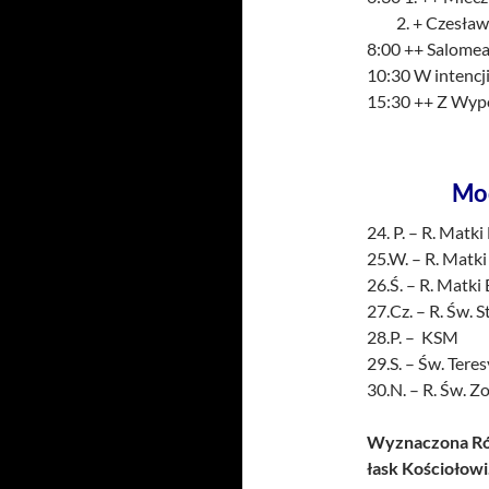
2. + Czesława 
8:00 ++ Salomea 
10:30 W inten
15:30 ++ Z Wyp
Mo
24. P. – R. Matki
25.W. – R. Matki
26.Ś. – R. Matki
27.Cz. – R. Św. 
28.P. – KSM
29.S. – Św. Tere
30.N. – R. Św. Zo
Wyznaczona Róż
łask Kościołowi