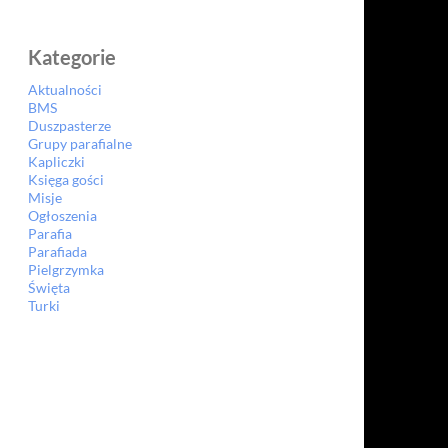
Kategorie
Aktualności
BMS
Duszpasterze
Grupy parafialne
Kapliczki
Księga gości
Misje
Ogłoszenia
Parafia
Parafiada
Pielgrzymka
Święta
Turki