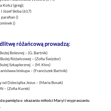
Kołcz (greg);
i Józef Skiba (617)
cji parafian ()
ominek ()
dlitwę różańcową prowadzą:
 Bożej Bolesnej – (G. Bartnik)
 Bożej Różańcowej – (Zofia Świzdor)
 Bożej Szkaplerznej – (M. Kłos)
Stanisława biskupa – (Franciszek Bartnik)
sy od Dzieciątka Jezus – (Maria Bosak)
fii – (Zofia Kurek)
a pamięta o okazaniu miłości Maryi i wypraszaniu
.