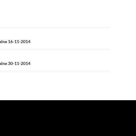
a
ialne 16-11-2014
ialne 30-11-2014