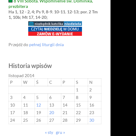
8 VIII Sobota. Wspomnienie św. Dominika,
prezbitera
Ha 1, 12 - 2, 4; Ps 9, 8-9. 10-11. 12-13; por. 2 Tm
1, 10b; Mt 17, 14-20;
Przejdź do
pełnej liturgii dnia
Historia wpisów
listopad 2014
P
W
Ś
C
P
S
N
1
2
3
4
5
6
7
8
9
10
11
12
13
14
15
16
17
18
19
20
21
22
23
24
25
26
27
28
29
30
« sty
gru »