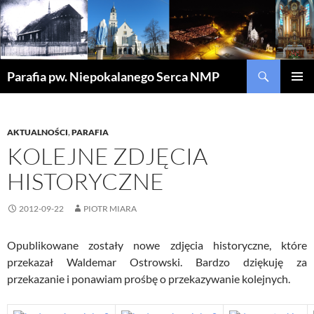
Szukaj
Parafia pw. Niepokalanego Serca NMP
PRZEJDŹ
MENU
DO
GŁÓWN
TREŚCI
AKTUALNOŚCI
,
PARAFIA
KOLEJNE ZDJĘCIA
HISTORYCZNE
2012-09-22
PIOTR MIARA
Opublikowane zostały nowe zdjęcia historyczne, które
przekazał Waldemar Ostrowski. Bardzo dziękuję za
przekazanie i ponawiam prośbę o przekazywanie kolejnych.