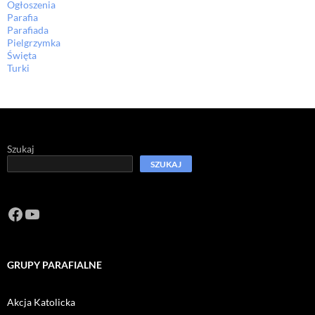
Ogłoszenia
Parafia
Parafiada
Pielgrzymka
Święta
Turki
Szukaj
SZUKAJ
Facebook
https://www.youtube.com/channel/U
GRUPY PARAFIALNE
Akcja Katolicka