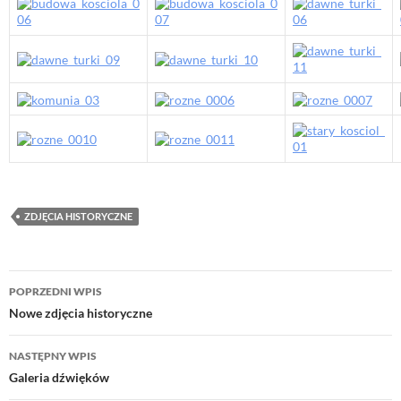
ZDJĘCIA HISTORYCZNE
Nawigacja
POPRZEDNI WPIS
wpisu
Nowe zdjęcia historyczne
NASTĘPNY WPIS
Galeria dźwięków