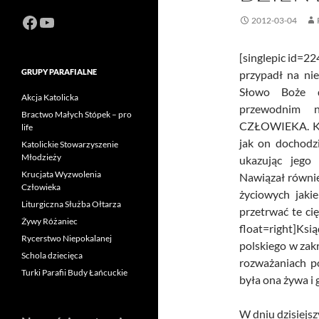
Facebook
https://www.youtube.com/channel
2012-03-04
[singlepic id=2
GRUPY PARAFIALNE
przypadł na nie
Słowo Boże d
Akcja Katolicka
przewodnim n
Bractwo Małych Stópek – pro
CZŁOWIEKA. Ksi
life
jak on dochodz
Katolickie Stowarzyszenie
Młodzieży
ukazując jego
Krucjata Wyzwolenia
Nawiązał równie
Człowieka
życiowych jaki
Liturgiczna Służba Ołtarza
przetrwać te ci
Żywy Różaniec
float=right]Ks
Rycerstwo Niepokalanej
polskiego w zakr
Schola dziecięca
rozważaniach po
Turki Parafii Budy Łańcuckie
była ona żywa i 
W dniu dzisiejs