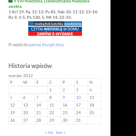
9 VIII Niedziela. Dziewiętnasta Niedziela
zwykła
1 Krl 19, 9a. 11-13; Ps 85, 9ab-10. 11-12. 13-14;
Rz 9, 1-5; Ps 130, 5; Mt 14, 22-33;
Przejdź do
pełnej liturgii dnia
Historia wpisów
marzec 2012
P
W
Ś
C
P
S
N
1
2
3
4
5
6
7
8
9
10
11
12
13
14
15
16
17
18
19
20
21
22
23
24
25
26
27
28
29
30
31
« sty
kwi »