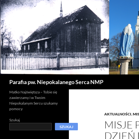
Szukaj
Parafia pw. Niepokalanego Serca NMP
Matko Najświętsza – Tobie się
zawierzamy i w Twoim
Niepokalanym Sercu szukamy
pomocy
AKTUALNOŚCI
,
MI
Szukaj
MISJE 
SZUKAJ
DZIEŃ