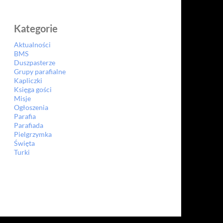
Kategorie
Aktualności
BMS
Duszpasterze
Grupy parafialne
Kapliczki
Księga gości
Misje
Ogłoszenia
Parafia
Parafiada
Pielgrzymka
Święta
Turki