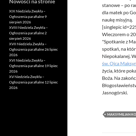
Nowości na stronie
stanowe – po ran
XIX Niedziela Zwykła –
dla matek po Go
Ogłoszenia parafialne 9
naukę misyjną.
sierpień 2026
[singlepic id=2
XVIII Niedziela Zwykła –
Ogłoszenia parafialne 2
Wieczorem o 20
sierpień 2026
"Spotkanie z Mar
XVII Niedziela Zwykła –
spotkań, na któ
Ogłoszenia parafialne 26 lipiec
2026
Niepokalanej. W 
XVI Niedziela Zwykła –
św. Ojca Maksy
Ogłoszenia parafialne 19 lipiec
życia, które pok
2026
XV Niedziela Zwykła –
Boża. Na zakońc
Ogłoszenia parafialne 12 lipiec
Błogosławieństw
2026
Jasnogórski.
MAKSYMILIAN KO