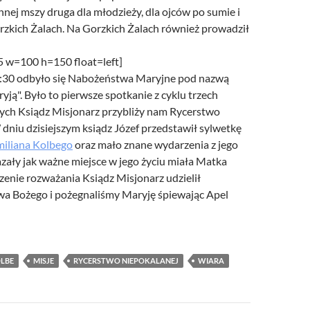
nej mszy druga dla młodzieży, dla ojców po sumie i
rzkich Żalach. Na Gorzkich Żalach również prowadził
25 w=100 h=150 float=left]
:30 odbyło się Nabożeństwa Maryjne pod nazwą
yją". Było to pierwsze spotkanie z cyklu trzech
rych Ksiądz Misjonarz przybliży nam Rycerstwo
dniu dzisiejszym ksiądz Józef przedstawił sylwetkę
miliana Kolbego
oraz mało znane wydarzenia z jego
azały jak ważne miejsce w jego życiu miała Matka
zenie rozważania Ksiądz Misjonarz udzielił
a Bożego i pożegnaliśmy Maryję śpiewając Apel
LBE
MISJE
RYCERSTWO NIEPOKALANEJ
WIARA