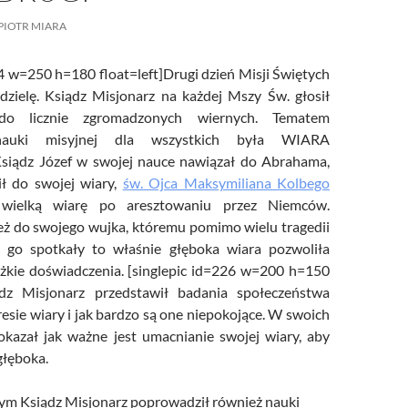
/UCeN8ciSo_a79igwmwNXx2qw
PIOTR MIARA
24 w=250 h=180 float=left]Drugi dzień Misji Świętych
dzielę. Ksiądz Misjonarz na każdej Mszy Św. głosił
o licznie zgromadzonych wiernych. Tematem
auki misyjnej dla wszystkich była WIARA
ądz Józef w swojej nauce nawiązał do Abrahama,
ił do swojej wiary,
św. Ojca Maksymiliana Kolbego
 wielką wiarę po aresztowaniu przez Niemców.
ż do swojego wujka, któremu pomimo wielu tragedii
e go spotkały to właśnie głęboka wiara pozwoliła
ężkie doświadczenia. [singlepic id=226 w=200 h=150
iądz Misjonarz przedstawił badania społeczeństwa
esie wiary i jak bardzo są one niepokojące. W swoich
kazał jak ważne jest umacnianie swojej wiary, aby
głęboka.
zym Ksiądz Misjonarz poprowadził również nauki