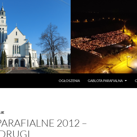
PRZEJDŹ DO TREŚCI
OGŁOSZENIA
GABLOTA PARAFIALNA
O
SJE
PARAFIALNE 2012 –
 DRUGI