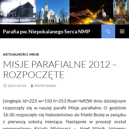
Szukaj
Parafia pw. Niepokalanego Serca NMP
PRZEJDŹ
MENU
DO
GŁÓWN
TREŚCI
AKTUALNOŚCI
,
MISJE
MISJE PARAFIALNE 2012 –
ROZPOCZĘTE
2012-03-03
PIOTR MIARA
[singlepic id=223 w=150 h=253 float=left]W dniu dzisiejszym
rozpoczęły się w naszej parafii Misje parafialne. O godzinie
16:30 rozpoczęło się Nabożeństwo do Matki Bożej w związku
z pierwszą sobotą miesiąca. Następnie w procesji został
wprowadzony Ksiądz Misjonarz – Józef Niżnik, któremu