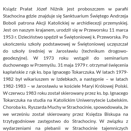
Ksiądz Prałat Józef Niżnik jest proboszczem w parafii
Stachocina gdzie znajduje się Sanktuarium Świętego Andrzeja
Boboli patrona Akcji Katolickiej w archidiecezji przemyskiej.
Jest on naszym krajanem, urodził się w Przeworsku 11 marca
1953 r. Dzieciństwo spędził w Świętoniowej k. Przeworska. Po
ukończeniu szkoły podstawowej w Świętoniowej uczęszczał
do szkoły średniej w Jarosławiu (technikum drogowo-
geodezyjne). W 1973 roku wstąpił do seminarium
duchownego w Przemyślu. 31 maja 1979 r. otrzymał święcenia
kapłańskie z rąk ks. bpa Ignacego Tokarczuka. W latach 1979-
1982 był wikariuszem w Izdebkach, a następnie – w latach
1982-1983 – w Jarosławiu w kościele Maryi Królowej Polski.
W czerwcu 1983 roku został skierowany przez ks. bp. Ignacego
Tokarczuka na studia na Katolickim Uniwersytecie Lubelskim.
Choroba ks. Ryszarda Muchy w Strachocinie, spowodowała, że
we wrześniu został skierowany przez Księdza Biskupa na
trzytygodniowe zastępstwo do Strachociny. W związku z
wydarzeniami na plebanii w Strachocinie tajemniczych