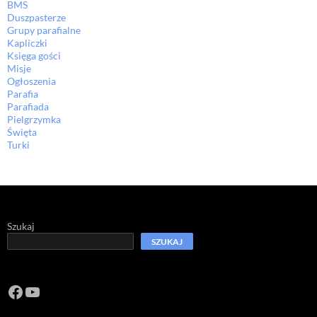
BMS
Duszpasterze
Grupy parafialne
Kapliczki
Księga gości
Misje
Ogłoszenia
Parafia
Parafiada
Pielgrzymka
Święta
Turki
Szukaj
SZUKAJ
Facebook
https://www.youtube.com/channel/U