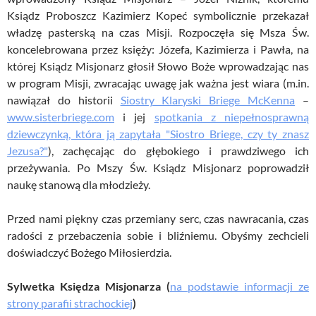
Ksiądz Proboszcz Kazimierz Kopeć symbolicznie przekazał
władzę pasterską na czas Misji. Rozpoczęła się Msza Św.
koncelebrowana przez księży: Józefa, Kazimierza i Pawła, na
której Ksiądz Misjonarz głosił Słowo Boże wprowadzając nas
w program Misji, zwracając uwagę jak ważna jest wiara (m.in.
nawiązał do historii
Siostry Klaryski Briege McKenna
–
www.sisterbriege.com
i jej
spotkania z niepełnosprawną
dziewczynką, która ją zapytała "Siostro Briege, czy ty znasz
Jezusa?"
), zachęcając do głębokiego i prawdziwego ich
przeżywania. Po Mszy Św. Ksiądz Misjonarz poprowadził
naukę stanową dla młodzieży.
Przed nami piękny czas przemiany serc, czas nawracania, czas
radości z przebaczenia sobie i bliźniemu. Obyśmy zechcieli
doświadczyć Bożego Miłosierdzia.
Sylwetka Księdza Misjonarza (
na podstawie informacji ze
strony parafii strachockiej
)