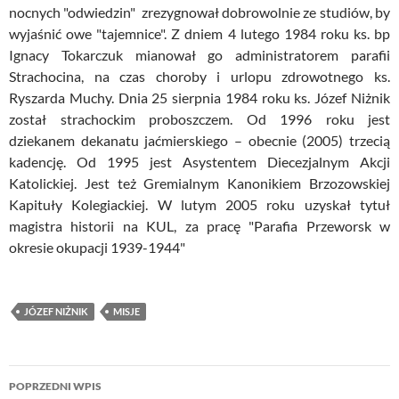
nocnych "odwiedzin" zrezygnował dobrowolnie ze studiów, by
wyjaśnić owe "tajemnice". Z dniem 4 lutego 1984 roku ks. bp
Ignacy Tokarczuk mianował go administratorem parafii
Strachocina, na czas choroby i urlopu zdrowotnego ks.
Ryszarda Muchy. Dnia 25 sierpnia 1984 roku ks. Józef Niżnik
został strachockim proboszczem. Od 1996 roku jest
dziekanem dekanatu jaćmierskiego – obecnie (2005) trzecią
kadencję. Od 1995 jest Asystentem Diecezjalnym Akcji
Katolickiej. Jest też Gremialnym Kanonikiem Brzozowskiej
Kapituły Kolegiackiej. W lutym 2005 roku uzyskał tytuł
magistra historii na KUL, za pracę "Parafia Przeworsk w
okresie okupacji 1939-1944"
JÓZEF NIŻNIK
MISJE
Nawigacja
POPRZEDNI WPIS