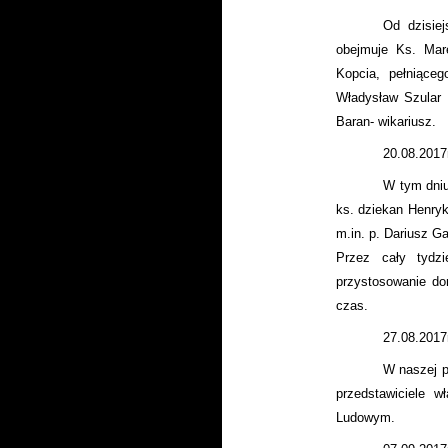
Od dzisie
obejmuje Ks. Mare
Kopcia, pełniąceg
Władysław Szular 
Baran- wikariusz.
20.08.2017
W tym dniu
ks. dziekan Henryk
m.in. p. Dariusz G
Przez cały tydzi
przystosowanie do
czas.
27.08.2017
W naszej p
przedstawiciele 
Ludowym.