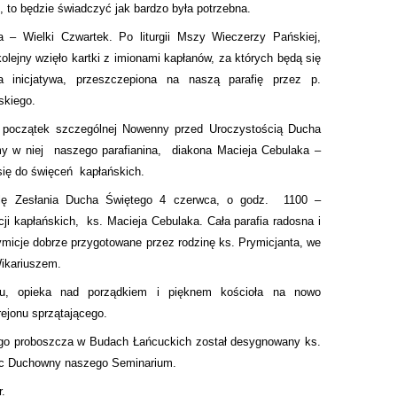
, to będzie świadczyć jak bardzo była potrzebna.
a – Wielki Czwartek. Po liturgii Mszy Wieczerzy Pańskiej,
kolejny wzięło kartki z imionami kapłanów, za których będą się
a inicjatywa, przeszczepiona na naszą parafię przez p.
skiego.
 początek szczególnej Nowenny przed Uroczystością Ducha
y w niej
naszego parafianina,
diakona Macieja Cebulaka –
się do święceń
kapłańskich.
lę Zesłania Ducha Świętego 4 czerwca, o godz.
1100 –
ji kapłańskich,
ks. Macieja Cebulaka. Cała parafia radosna i
micje dobrze przygotowane przez rodzinę ks. Prymicjanta, we
Wikariuszem.
u, opieka nad porządkiem i pięknem kościoła na nowo
rejonu sprzątającego.
go proboszcza w Budach Łańcuckich został desygnowany ks.
ec Duchowny naszego Seminarium.
r.