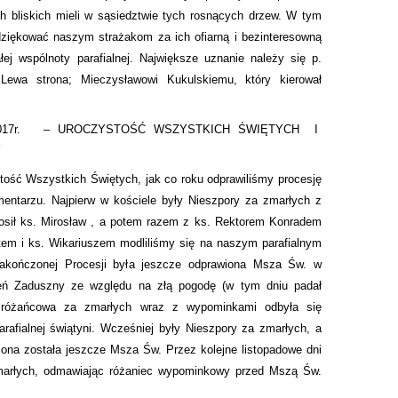
ch bliskich mieli w sąsiedztwie tych rosnących drzew. W tym
dziękować naszym strażakom za ich ofiarną i bezinteresowną
łej wspólnoty parafialnej. Największe uznanie należy się p.
Lewa strona; Mieczysławowi Kukulskiemu, który kierował
17r.
– UROCZYSTOŚĆ WSZYSTKICH ŚWIĘTYCH
I
Y
ość Wszystkich Świętych, jak co roku odprawiliśmy procesję
entarzu. Najpierw w kościele były Nieszpory za zmarłych z
łosił ks. Mirosław , a potem razem z ks. Rektorem Konradem
atem i ks. Wikariuszem modliliśmy się na naszym parafialnym
akończonej Procesji była jeszcze odprawiona Msza Św. w
ń Zaduszny ze względu na złą pogodę (w tym dniu padał
 różańcowa za zmarłych wraz z wypominkami odbyła się
rafialnej świątyni. Wcześniej były Nieszpory za zmarłych, a
iona została jeszcze Msza Św. Przez kolejne listopadowe dni
marłych, odmawiając różaniec wypominkowy przed Mszą Św.