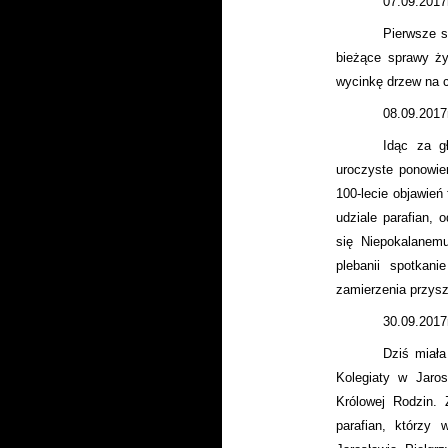
07.09.2017
Pierwsze 
bieżące sprawy ży
wycinkę drzew na c
08.09.2017
Idąc za g
uroczyste ponowie
100-lecie objawień
udziale parafian,
się Niepokalanem
plebanii spotkani
zamierzenia przysz
30.09.2017
Dziś miała
Kolegiaty w Jaros
Królowej Rodzin. 
parafian, którzy