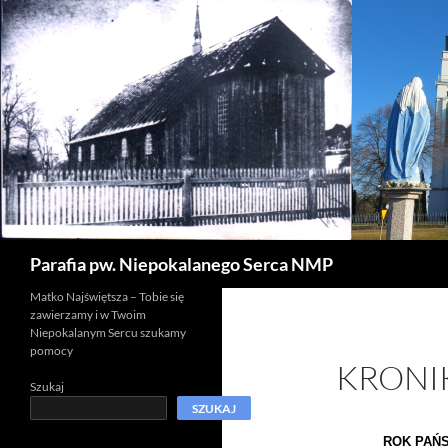
Szukaj
Parafia pw. Niepokalanego Serca NMP
Matko Najświętsza – Tobie się
zawierzamy i w Twoim
Niepokalanym Sercu szukamy
pomocy
KRONIK
Szukaj
SZUKAJ
ROK PAŃS