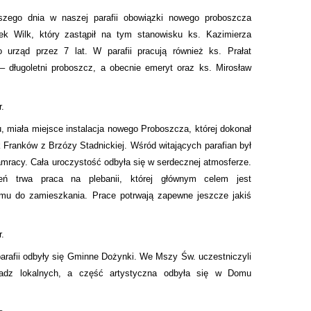
jszego dnia w naszej parafii obowiązki nowego proboszcza
k Wilk, który zastąpił na tym stanowisku ks. Kazimierza
o urząd przez 7 lat. W parafii pracują również ks. Prałat
– długoletni proboszcz, a obecnie emeryt oraz ks. Mirosław
r.
, miała miejsce instalacja nowego Proboszcza, której dokonał
 Franków z Brzózy Stadnickiej. Wśród witających parafian był
amracy. Cała uroczystość odbyła się w serdecznej atmosferze.
eń trwa praca na plebanii, której głównym celem jest
mu do zamieszkania. Prace potrwają zapewne jeszcze jakiś
r.
arafii odbyły się Gminne Dożynki. We Mszy Św. uczestniczyli
władz lokalnych, a część artystyczna odbyła się w Domu