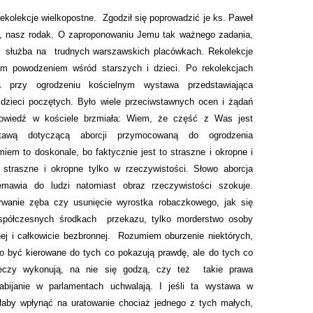
/UCeN8ciSo_a79igwmwNXx2qw
rekolekcje wielkopostne.
Zgodził się poprowadzić je ks. Paweł
a, nasz rodak. O zaproponowaniu Jemu tak ważnego zadania,
służba na
trudnych warszawskich placówkach. Rekolekcje
kim powodzeniem wśród starszych i dzieci. Po rekolekcjach
a przy ogrodzeniu kościelnym wystawa przedstawiająca
 dzieci poczętych. Było wiele przeciwstawnych ocen i żądań
dpowiedź w kościele brzmiała: Wiem, że część z Was jest
tawą dotyczącą aborcji przymocowaną do ogrodzenia
iem to doskonale, bo faktycznie jest to straszne i okropne i
 straszne i okropne tylko w rzeczywistości. Słowo aborcja
emawia do ludzi natomiast obraz rzeczywistości szokuje.
rwanie zęba czy usunięcie wyrostka robaczkowego, jak się
spółczesnych środkach
przekazu, tylko morderstwo osoby
ej i całkowicie bezbronnej.
Rozumiem oburzenie niektórych,
no być kierowane do tych co pokazują prawdę, ale do tych co
zeczy wykonują, na nie się godzą, czy też
takie prawa
abijanie w parlamentach uchwalają. I jeśli ta wystawa w
łaby wpłynąć na uratowanie chociaż jednego z tych małych,