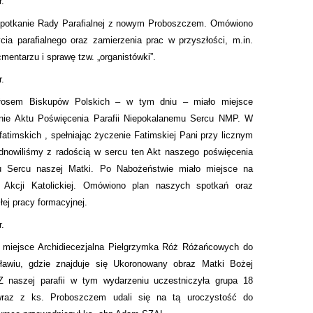
r.
spotkanie Rady Parafialnej z nowym Proboszczem. Omówiono
cia parafialnego oraz zamierzenia prac w przyszłości, m.in.
mentarzu i sprawę tzw. „organistówki”.
r.
łosem Biskupów Polskich – w tym dniu – miało miejsce
nie Aktu Poświęcenia Parafii Niepokalanemu Sercu NMP. W
 fatimskich , spełniając życzenie Fatimskiej Pani przy licznym
 odnowiliśmy z radością w sercu ten Akt naszego poświęcenia
u Sercu naszej Matki. Po Nabożeństwie miało miejsce na
e Akcji Katolickiej. Omówiono plan naszych spotkań oraz
łej pracy formacyjnej.
r.
 miejsce Archidiecezjalna Pielgrzymka Róż Różańcowych do
ławiu, gdzie znajduje się Ukoronowany obraz Matki Bożej
Z naszej parafii w tym wydarzeniu uczestniczyła grupa 18
 wraz z ks. Proboszczem udali się na tą uroczystość do