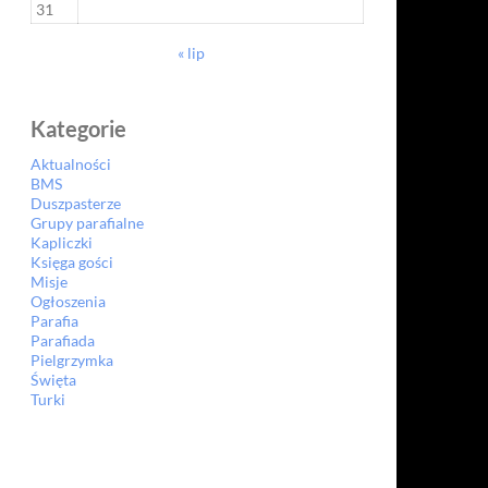
31
« lip
Kategorie
Aktualności
BMS
Duszpasterze
Grupy parafialne
Kapliczki
Księga gości
Misje
Ogłoszenia
Parafia
Parafiada
Pielgrzymka
Święta
Turki