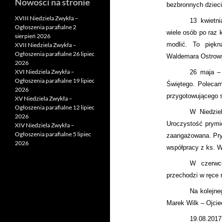
Nowości na stronie
bezbronnych dzieci
XVIII Niedziela Zwykła –
13 kwietni
Ogłoszenia parafialne 2
wiele osób po raz 
sierpień 2026
modlić. To piękn
XVII Niedziela Zwykła –
Ogłoszenia parafialne 26 lipiec
Waldemara Ostrow
2026
XVI Niedziela Zwykła –
26 maja –
Ogłoszenia parafialne 19 lipiec
Świętego. Polecam
2026
przygotowującego 
XV Niedziela Zwykła –
Ogłoszenia parafialne 12 lipiec
W Niedzie
2026
Uroczystość prymic
XIV Niedziela Zwykła –
Ogłoszenia parafialne 5 lipiec
zaangażowana. Pry
2026
współpracy z ks. 
W czerwc
przechodzi w ręce 
Na kolejne
Marek Wilk – Ojci
19.08.2017