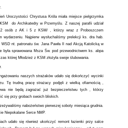
.
eń Uroczystości Chrystusa Króla miała miejsce pielgrzymka
i KSM
do Archikatedry w Przemyślu. Z naszej parafii udział
/12 osób z AK i 5 z KSM/ , którzy wraz z Proboszczem
m wydarzeniu. Najpierw wysłuchaliśmy prelekcji ks. dra hab.
WSD nt. patronatu św. Jana Pawła II nad Akcją Katolicką w
ie była sprawowana Msza Św. pod przewodnictwem ks. abpa
zas której Młodzież z KSM złożyła swoje ślubowania.
r.
ngażowaniu naszych strażaków udało się dokończyć wycinki
u. Tę trudną pracę strażacy podjęli z wielką ofiarnością ,
ewa nie będą zagrażać już bezpieczeństwu tych , którzy
ć się przy grobach swoich bliskich.
rzeżywaliśmy nabożeństwo pierwszej soboty miesiąca grudnia.
cie Niepokalane Serce NMP.
ach udało się również ukończyć remont łazienki przy salce