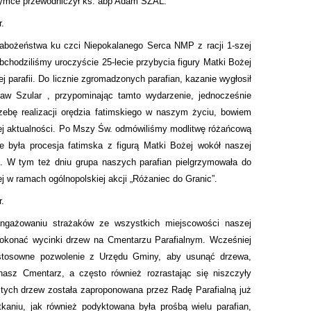
rzymce przewodniczył ks. abp Adam SZAL.
r.
bożeństwa ku czci Niepokalanego Serca NMP z racji 1-szej
bchodziliśmy uroczyście 25-lecie przybycia figury Matki Bożej
j parafii. Do licznie zgromadzonych parafian, kazanie wygłosił
ław Szular , przypominając tamto wydarzenie, jednocześnie
zebę realizacji orędzia fatimskiego w naszym życiu, bowiem
wej aktualności. Po Mszy Św. odmówiliśmy modlitwę różańcową
e była procesja fatimska z figurą Matki Bożej wokół naszej
ni. W tym też dniu grupa naszych parafian pielgrzymowała do
ej w ramach ogólnopolskiej akcji „Różaniec do Granic”.
r.
angażowaniu strażaków ze wszystkich miejscowości naszej
ę dokonać wycinki drzew na Cmentarzu Parafialnym. Wcześniej
 stosowne pozwolenie z Urzędu Gminy, aby usunąć drzewa,
nasz Cmentarz, a często również rozrastając się niszczyły
 tych drzew została zaproponowana przez Radę Parafialną już
kaniu, jak również podyktowana była prośbą wielu parafian,