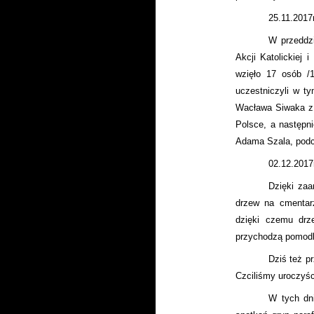
25.11.2017r
W przeddzi
Akcji Katolickiej 
wzięło 17 osób 
uczestniczyli w ty
Wacława Siwaka z 
Polsce, a następn
Adama Szala, podc
02.12.2017
Dzięki zaa
drzew na cmentarz
dzięki czemu drz
przychodzą pomodli
Dziś też p
Czciliśmy uroczyś
W tych dni