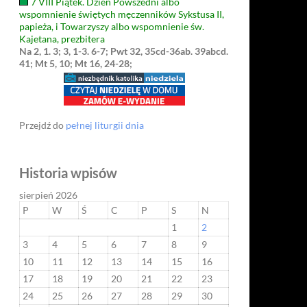
7 VIII Piątek. Dzień Powszedni albo
wspomnienie świętych męczenników Sykstusa II,
papieża, i Towarzyszy albo wspomnienie św.
Kajetana, prezbitera
Na 2, 1. 3; 3, 1-3. 6-7; Pwt 32, 35cd-36ab. 39abcd.
41; Mt 5, 10; Mt 16, 24-28;
Przejdź do
pełnej liturgii dnia
Historia wpisów
sierpień 2026
P
W
Ś
C
P
S
N
1
2
3
4
5
6
7
8
9
10
11
12
13
14
15
16
17
18
19
20
21
22
23
24
25
26
27
28
29
30