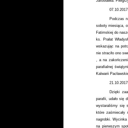
Jarosławia. Pielg
07.10.2017
Podczas na
soboty miesiąca, o
Fatimskiej do nasze
ks. Prałat Władys
wskazując na potr
nie straciło ono s
, a na zakończeni
parafialnej świąty
Kalwarii Pacławski
21.10.2017
Dzięki za
parafii, udało si
wystaraliśmy się
które zaśmiecały 
nagrobki. Wycinka
na pierwszym spot