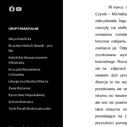
Facebook
https://www.youtube.com/channel
W marcu
Czyrek – Michalit
zdecydowała Jego
cieszyły się wiel
GRUPY PARAFIALNE
ustawiona został
Akcja Katolicka
koszmar zabijania
Bractwo Małych Stópek – pro
zwinięcia jej. O
life
zszokowana wys
Katolickie Stowarzyszenie
kościelnego. Rozum
Młodzieży
nie na
zdjęciach
Krucjata Wyzwolenia
Człowieka
niewiele dziś prz
Liturgiczna Służba Ołtarza
Aborcja to nie wy
Żywy Różaniec
przedstawia we w
Rycerstwo Niepokalanej
nikomu nic niewinn
Schola dziecięca
ale ono nie powin
Turki Parafii Budy Łańcuckie
takie straszne r
pozwalające na z
przyszłości pomog