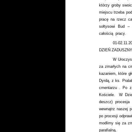
którzy groby swoi
miejscu trzeba po
pracę na rzecz ca
sołtysowi Bud – 
całością
pracy.
01-02.11.20
DZIEŃ ZADUSZN
W Uroczyst
za zmarłych na cm
kazaniem, które g
Dyrdą, z ks. Pral
cmentarzu . Po z
Kościele.
W Dzie
deszcz) procesja
wewnątrz naszej pa
po procesji odpraw
modlimy się za z
parafialną.