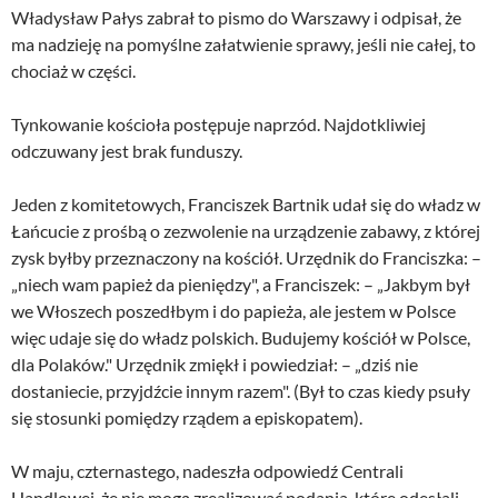
Władysław Pałys zabrał to pismo do Warszawy i odpisał, że
ma nadzieję na pomyślne załatwienie sprawy, jeśli nie całej, to
chociaż w części.
Tynkowanie kościoła postępuje naprzód. Najdotkliwiej
odczuwany jest brak funduszy.
Jeden z komitetowych, Franciszek Bartnik udał się do władz w
Łańcucie z prośbą o zezwolenie na urządzenie zabawy, z której
zysk byłby przeznaczony na kościół. Urzędnik do Franciszka: –
„niech wam papież da pieniędzy", a Franciszek: – „Jakbym był
we Włoszech poszedłbym i do papieża, ale jestem w Polsce
więc udaje się do władz polskich. Budujemy kościół w Polsce,
dla Polaków." Urzędnik zmiękł i powiedział: – „dziś nie
dostaniecie, przyjdźcie innym razem". (Był to czas kiedy psuły
się stosunki pomiędzy rządem a episkopatem).
W maju, czternastego, nadeszła odpowiedź Centrali
Handlowej, że nie mogą zrealizować podania, które odesłali.