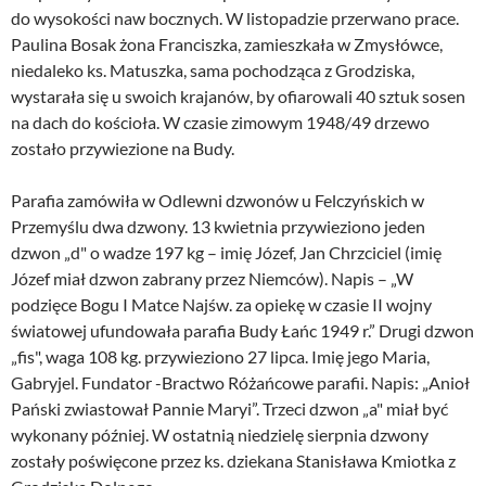
do wysokości naw bocznych. W listopadzie przerwano prace.
Paulina Bosak żona Franciszka, zamieszkała w Zmysłówce,
niedaleko ks. Matuszka, sama pochodząca z Grodziska,
wystarała się u swoich krajanów, by ofiarowali 40 sztuk sosen
na dach do kościoła. W czasie zimowym 1948/49 drzewo
zostało przywiezione na Budy.
Parafia zamówiła w Odlewni dzwonów u Felczyńskich w
Przemyślu dwa dzwony. 13 kwietnia przywieziono jeden
dzwon „d" o wadze 197 kg – imię Józef, Jan Chrzciciel (imię
Józef miał dzwon zabrany przez Niemców). Napis – „W
podzięce Bogu I Matce Najśw. za opiekę w czasie II wojny
światowej ufundowała parafia Budy Łańc 1949 r.” Drugi dzwon
„fis", waga 108 kg. przywieziono 27 lipca. Imię jego Maria,
Gabryjel. Fundator -Bractwo Różańcowe parafii. Napis: „Anioł
Pański zwiastował Pannie Maryi”. Trzeci dzwon „a" miał być
wykonany później. W ostatnią niedzielę sierpnia dzwony
zostały poświęcone przez ks. dziekana Stanisława Kmiotka z