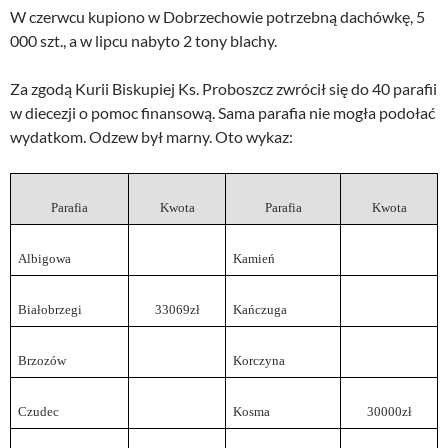
W czerwcu kupiono w Dobrzechowie potrzebną dachówkę, 5
000 szt., a w lipcu nabyto 2 tony blachy.
Za zgodą Kurii Biskupiej Ks. Proboszcz zwrócił się do 40 parafii
w diecezji o pomoc finansową. Sama parafia nie mogła podołać
wydatkom. Odzew był marny. Oto wykaz:
Parafia
Kwota
Parafia
Kwota
Albigowa
Kamień
Białobrzegi
33069zł
Kańczuga
Brzozów
Korczyna
Czudec
Kosma
30000zł