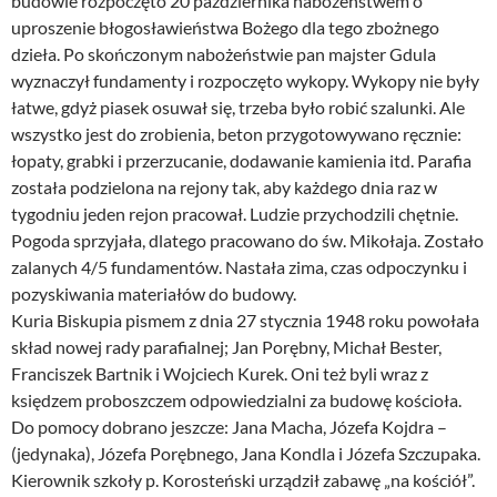
budowie rozpoczęto 20 października nabożeństwem o
uproszenie błogosławieństwa Bożego dla tego zbożnego
dzieła. Po skończonym nabożeństwie pan majster Gdula
wyznaczył fundamenty i rozpoczęto wykopy. Wykopy nie były
łatwe, gdyż piasek osuwał się, trzeba było robić szalunki. Ale
wszystko jest do zrobienia, beton przygotowywano ręcznie:
łopaty, grabki i przerzucanie, dodawanie kamienia itd. Parafia
została podzielona na rejony tak, aby każdego dnia raz w
tygodniu jeden rejon pracował. Ludzie przychodzili chętnie.
Pogoda sprzyjała, dlatego pracowano do św. Mikołaja. Zostało
zalanych 4/5 fundamentów. Nastała zima, czas odpoczynku i
pozyskiwania materiałów do budowy.
Kuria Biskupia pismem z dnia 27 stycznia 1948 roku powołała
skład nowej rady parafialnej; Jan Porębny, Michał Bester,
Franciszek Bartnik i Wojciech Kurek. Oni też byli wraz z
księdzem proboszczem odpowiedzialni za budowę kościoła.
Do pomocy dobrano jeszcze: Jana Macha, Józefa Kojdra –
(jedynaka), Józefa Porębnego, Jana Kondla i Józefa Szczupaka.
Kierownik szkoły p. Korosteński urządził zabawę „na kościół”.