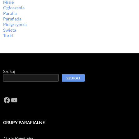
Misje
Ogłoszenia
Parafia
Parafiada
Pielgrzymka
Święta
Turki
Szukaj
SZUKAJ
Facebook
https://www.youtube.com/channel/U
GRUPY PARAFIALNE
Akcja Katolicka