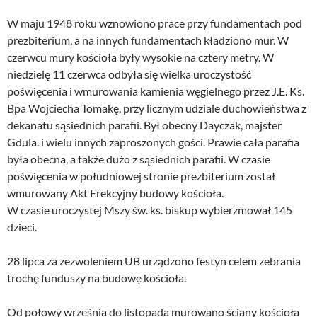
W maju 1948 roku wznowiono prace przy fundamentach pod
prezbiterium, a na innych fundamentach kładziono mur. W
czerwcu mury kościoła były wysokie na cztery metry. W
niedzielę 11 czerwca odbyła się wielka uroczystość
poświęcenia i wmurowania kamienia węgielnego przez J.E. Ks.
Bpa Wojciecha Tomakę, przy licznym udziale duchowieństwa z
dekanatu sąsiednich parafii. Był obecny Dayczak, majster
Gdula. i wielu innych zaproszonych gości. Prawie cała parafia
była obecna, a także dużo z sąsiednich parafii. W czasie
poświęcenia w południowej stronie prezbiterium został
wmurowany Akt Erekcyjny budowy kościoła.
W czasie uroczystej Mszy św. ks. biskup wybierzmował 145
dzieci.
28 lipca za zezwoleniem UB urządzono festyn celem zebrania
trochę funduszy na budowę kościoła.
Od połowy września do listopada murowano ściany kościoła