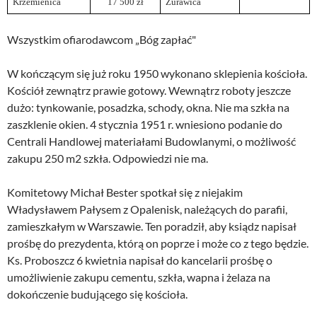
Krzemienica
17 500 zł
Żurawica
Wszystkim ofiarodawcom „Bóg zapłać"
W kończącym się już roku 1950 wykonano sklepienia kościoła.
Kościół zewnątrz prawie gotowy. Wewnątrz roboty jeszcze
dużo: tynkowanie, posadzka, schody, okna. Nie ma szkła na
zaszklenie okien. 4 stycznia 1951 r. wniesiono podanie do
Centrali Handlowej materiałami Budowlanymi, o możliwość
zakupu 250 m2 szkła. Odpowiedzi nie ma.
Komitetowy Michał Bester spotkał się z niejakim
Władysławem Pałysem z Opalenisk, należących do parafii,
zamieszkałym w Warszawie. Ten poradził, aby ksiądz napisał
prośbę do prezydenta, którą on poprze i może co z tego będzie.
Ks. Proboszcz 6 kwietnia napisał do kancelarii prośbę o
umożliwienie zakupu cementu, szkła, wapna i żelaza na
dokończenie budującego się kościoła.