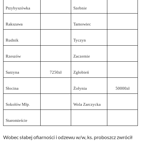
Przybyszówka
Szebnie
Rakszawa
Tarnowiec
Rudnik
Tyczyn
Rzeszów
Zaczernie
Sarzyna
7250zł
Zgłobień
Słocina
Żołynia
50000zł
Sokołów Młp.
Wola Zarczycka
Staromieście
Wobec słabej ofiarności i odzewu w/w, ks. proboszcz zwrócił