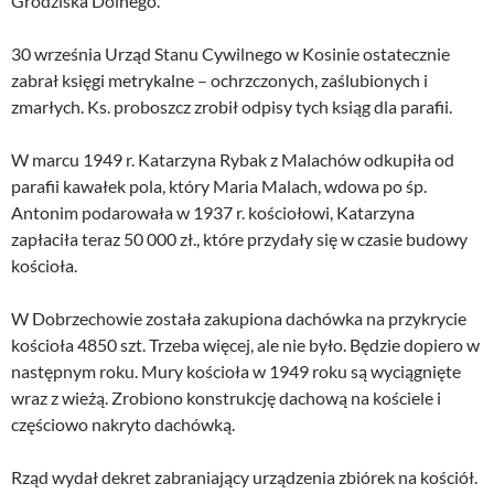
Grodziska Dolnego.
30 września Urząd Stanu Cywilnego w Kosinie ostatecznie
zabrał księgi metrykalne – ochrzczonych, zaślubionych i
zmarłych. Ks. proboszcz zrobił odpisy tych ksiąg dla parafii.
W marcu 1949 r. Katarzyna Rybak z Malachów odkupiła od
parafii kawałek pola, który Maria Malach, wdowa po śp.
Antonim podarowała w 1937 r. kościołowi, Katarzyna
zapłaciła teraz 50 000 zł., które przydały się w czasie budowy
kościoła.
W Dobrzechowie została zakupiona dachówka na przykrycie
kościoła 4850 szt. Trzeba więcej, ale nie było. Będzie dopiero w
następnym roku. Mury kościoła w 1949 roku są wyciągnięte
wraz z wieżą. Zrobiono konstrukcję dachową na kościele i
częściowo nakryto dachówką.
Rząd wydał dekret zabraniający urządzenia zbiórek na kościół.