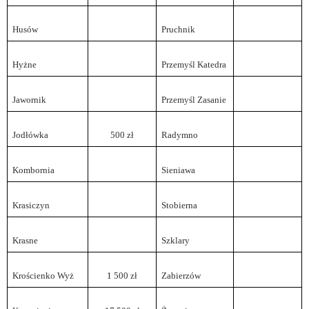
Husów
Pruchnik
Hyżne
Przemyśl Katedra
Jawornik
Przemyśl Zasanie
Jodłówka
500 zł
Radymno
Kombornia
Sieniawa
Krasiczyn
Stobierna
Krasne
Szklary
Krościenko Wyż
1 500 zł
Zabierzów