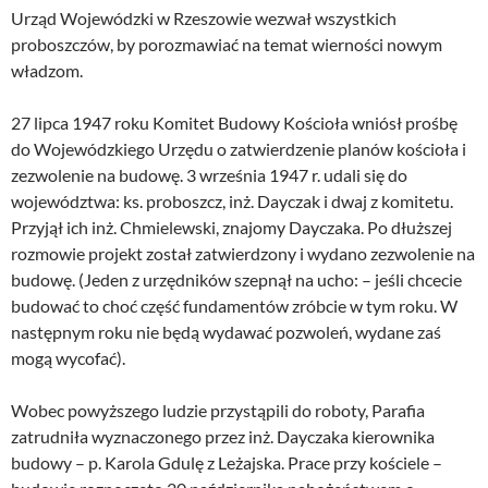
Urząd Wojewódzki w Rzeszowie wezwał wszystkich
proboszczów, by porozmawiać na temat wierności nowym
władzom.
27 lipca 1947 roku Komitet Budowy Kościoła wniósł prośbę
do Wojewódzkiego Urzędu o zatwierdzenie planów kościoła i
zezwolenie na budowę. 3 września 1947 r. udali się do
województwa: ks. proboszcz, inż. Dayczak i dwaj z komitetu.
Przyjął ich inż. Chmielewski, znajomy Dayczaka. Po dłuższej
rozmowie projekt został zatwierdzony i wydano zezwolenie na
budowę. (Jeden z urzędników szepnął na ucho: – jeśli chcecie
budować to choć część fundamentów zróbcie w tym roku. W
następnym roku nie będą wydawać pozwoleń, wydane zaś
mogą wycofać).
Wobec powyższego ludzie przystąpili do roboty, Parafia
zatrudniła wyznaczonego przez inż. Dayczaka kierownika
budowy – p. Karola Gdulę z Leżajska. Prace przy kościele –