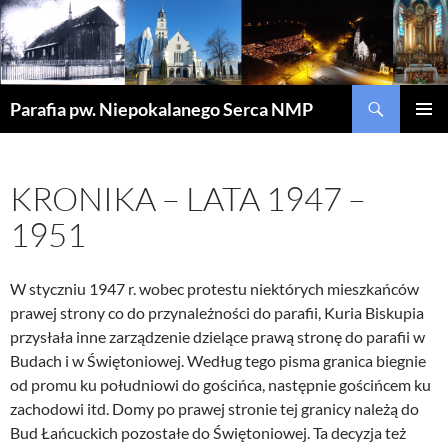
Szukaj
Parafia pw. Niepokalanego Serca NMP
PRZEJDŹ
MENU
DO
GŁÓWN
TREŚCI
KRONIKA – LATA 1947 –
1951
W styczniu 1947 r. wobec protestu niektórych mieszkańców
prawej strony co do przynależności do parafii, Kuria Biskupia
przysłała inne zarządzenie dzielące prawą stronę do parafii w
Budach i w Świętoniowej. Według tego pisma granica biegnie
od promu ku południowi do gościńca, następnie gościńcem ku
zachodowi itd. Domy po prawej stronie tej granicy należą do
Bud Łańcuckich pozostałe do Świętoniowej. Ta decyzja też