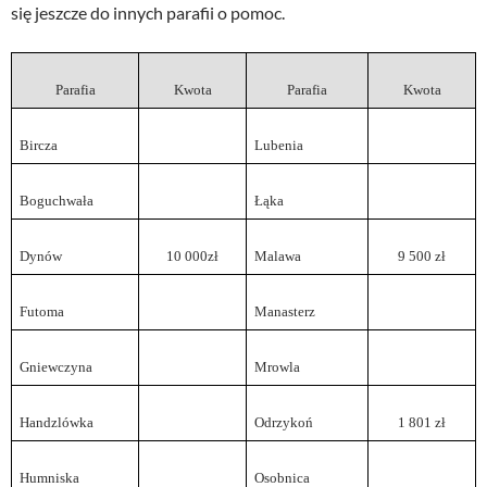
się jeszcze do innych parafii o pomoc.
Parafia
Kwota
Parafia
Kwota
Bircza
Lubenia
Boguchwała
Łąka
Dynów
10 000zł
Malawa
9 500 zł
Futoma
Manasterz
Gniewczyna
Mrowla
Handzlówka
Odrzykoń
1 801 zł
Humniska
Osobnica