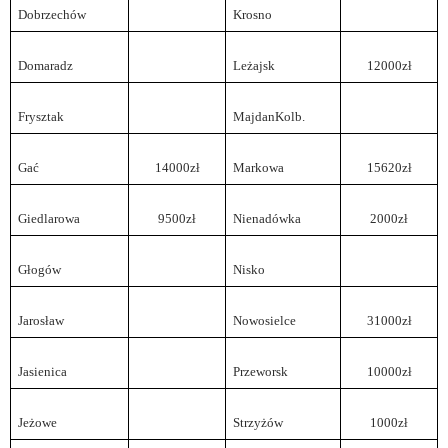
Dobrzechów
Krosno
Domaradz
Leżajsk
12000zł
Frysztak
MajdanKolb.
Gać
14000zł
Markowa
15620zł
Giedlarowa
9500zł
Nienadówka
2000zł
Głogów
Nisko
Jarosław
Nowosielce
31000zł
Jasienica
Przeworsk
10000zł
Jeżowe
Strzyżów
1000zł