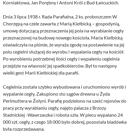
Korniaktowa, Jan Porębny i Antoni Król z Bud Łańcuckich.
Dnia 3 lipca 1938 r. Rada Parafialna, 2 ks. proboszczem W
Chorzępą na czele zawarła z Marią Kiełbicką – gospodynią,
umowę dotyczącą przeznaczenia jej pola na wyrabianie cegły
przeznaczonej na budowę nowego kościoła. Maria Kiełbicką
oświadczyła na piśmie, że wyraża zgodę na postawienie na jej
polu cegielni służącej do wyrobu i wypalania cegły na kościół.
Po wyrobieniu potrzebnej ilości cegły i wypaleniu cegielnia
przejdzie na własność jej spadkobierców. Był to następny
wielki gest Marii Kiełbickiej dla parafii.
Cegielnia została szybko wybudowana i uruchomiono wyrób i
wypalanie cegły. Zakupiono sto sągów drewna u Żyda
Perlmuttera w Żołyni. Parafię podzielono na sześć rejonów do
pracy przy wyrabianiu cegły, najęto palacza z Brzozy
Stadnickiej -Wawrzaszka i robota szła. W piecu wypalano 24
000 szt. cegły, z czego 18 000 było dobrej, pozostała bladówka
była rozprzedawana.