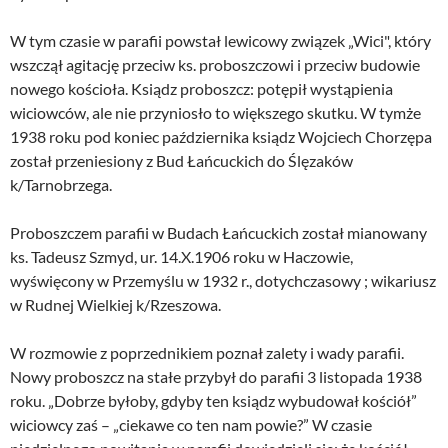
W tym czasie w parafii powstał lewicowy związek „Wici", który
wszczął agitację przeciw ks. proboszczowi i przeciw budowie
nowego kościoła. Ksiądz proboszcz: potępił wystąpienia
wiciowców, ale nie przyniosło to większego skutku. W tymże
1938 roku pod koniec października ksiądz Wojciech Chorzępa
został przeniesiony z Bud Łańcuckich do Ślęzaków
k/Tarnobrzega.
Proboszczem parafii w Budach Łańcuckich został mianowany
ks. Tadeusz Szmyd, ur. 14.X.1906 roku w Haczowie,
wyświęcony w Przemyślu w 1932 r., dotychczasowy ; wikariusz
w Rudnej Wielkiej k/Rzeszowa.
W rozmowie z poprzednikiem poznał zalety i wady parafii.
Nowy proboszcz na stałe przybył do parafii 3 listopada 1938
roku. „Dobrze byłoby, gdyby ten ksiądz wybudował kościół”
wiciowcy zaś – „ciekawe co ten nam powie?” W czasie