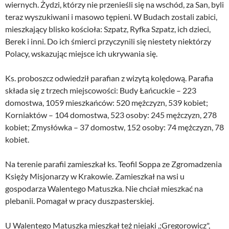
wiernych. Żydzi, którzy nie przenieśli się na wschód, za San, byli
teraz wyszukiwani i masowo tępieni. W Budach zostali zabici,
mieszkający blisko kościoła: Szpatz, Ryfka Szpatz, ich dzieci,
Berek i inni. Do ich śmierci przyczynili się niestety niektórzy
Polacy, wskazując miejsce ich ukrywania się.
Ks. proboszcz odwiedził parafian z wizytą kolędową. Parafia
składa się z trzech miejscowości: Budy Łańcuckie – 223
domostwa, 1059 mieszkańców: 520 mężczyzn, 539 kobiet;
Korniaktów – 104 domostwa, 523 osoby: 245 mężczyzn, 278
kobiet; Zmysłówka – 37 domostw, 152 osoby: 74 mężczyzn, 78
kobiet.
Na terenie parafii zamieszkał ks. Teofil Soppa ze Zgromadzenia
Księży Misjonarzy w Krakowie. Zamieszkał na wsi u
gospodarza Walentego Matuszka. Nie chciał mieszkać na
plebanii. Pomagał w pracy duszpasterskiej.
U Walentego Matuszka mieszkał też niejaki ,;Gregorowicz",