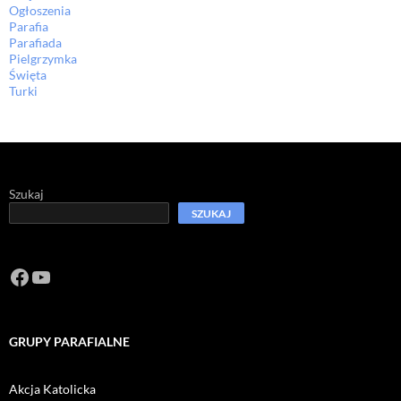
Ogłoszenia
Parafia
Parafiada
Pielgrzymka
Święta
Turki
Szukaj
SZUKAJ
Facebook
https://www.youtube.com/channel/U
GRUPY PARAFIALNE
Akcja Katolicka