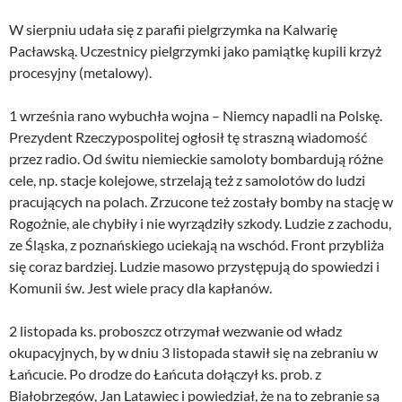
W sierpniu udała się z parafii pielgrzymka na Kalwarię
Pacławską. Uczestnicy pielgrzymki jako pamiątkę kupili krzyż
procesyjny (metalowy).
1 września rano wybuchła wojna – Niemcy napadli na Polskę.
Prezydent Rzeczypospolitej ogłosił tę straszną wiadomość
przez radio. Od świtu niemieckie samoloty bombardują różne
cele, np. stacje kolejowe, strzelają też z samolotów do ludzi
pracujących na polach. Zrzucone też zostały bomby na stację w
Rogożnie, ale chybiły i nie wyrządziły szkody. Ludzie z zachodu,
ze Śląska, z poznańskiego uciekają na wschód. Front przybliża
się coraz bardziej. Ludzie masowo przystępują do spowiedzi i
Komunii św. Jest wiele pracy dla kapłanów.
2 listopada ks. proboszcz otrzymał wezwanie od władz
okupacyjnych, by w dniu 3 listopada stawił się na zebraniu w
Łańcucie. Po drodze do Łańcuta dołączył ks. prob. z
Białobrzegów, Jan Latawiec i powiedział, że na to zebranie są