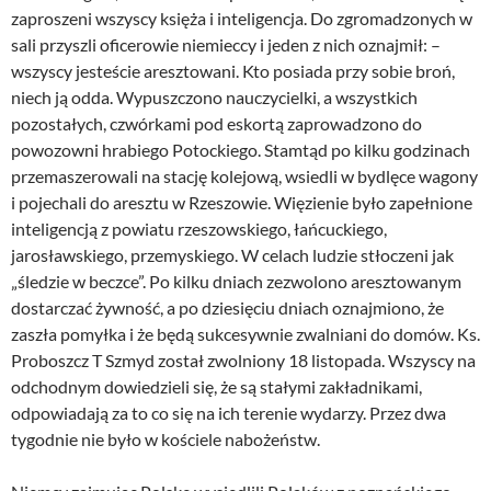
zaproszeni wszyscy księża i inteligencja. Do zgromadzonych w
sali przyszli oficerowie niemieccy i jeden z nich oznajmił: –
wszyscy jesteście aresztowani. Kto posiada przy sobie broń,
niech ją odda. Wypuszczono nauczycielki, a wszystkich
pozostałych, czwórkami pod eskortą zaprowadzono do
powozowni hrabiego Potockiego. Stamtąd po kilku godzinach
przemaszerowali na stację kolejową, wsiedli w bydlęce wagony
i pojechali do aresztu w Rzeszowie. Więzienie było zapełnione
inteligencją z powiatu rzeszowskiego, łańcuckiego,
jarosławskiego, przemyskiego. W celach ludzie stłoczeni jak
„śledzie w beczce”. Po kilku dniach zezwolono aresztowanym
dostarczać żywność, a po dziesięciu dniach oznajmiono, że
zaszła pomyłka i że będą sukcesywnie zwalniani do domów. Ks.
Proboszcz T Szmyd został zwolniony 18 listopada. Wszyscy na
odchodnym dowiedzieli się, że są stałymi zakładnikami,
odpowiadają za to co się na ich terenie wydarzy. Przez dwa
tygodnie nie było w kościele nabożeństw.