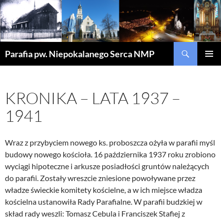
Szukaj
Parafia pw. Niepokalanego Serca NMP
PRZEJDŹ
MENU
DO
GŁÓWN
TREŚCI
KRONIKA – LATA 1937 –
1941
Wraz z przybyciem nowego ks. proboszcza ożyła w parafii myśl
budowy nowego kościoła. 16 października 1937 roku zrobiono
wyciągi hipoteczne i arkusze posiadłości gruntów należących
do parafii. Zostały wreszcie zniesione powoływane przez
władze świeckie komitety kościelne, a w ich miejsce władza
kościelna ustanowiła Rady Parafialne. W parafii budzkiej w
skład rady weszli: Tomasz Cebula i Franciszek Stafiej z