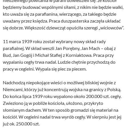
niedzielnego powitania w parafii dowiedzieli się: że kościół
będziemy budować wspólnymi siłami, z nikim nie będzie walki,
kto uważa się za parafianina, wierzącego, za takiego będzie
uważany przez księdza. Praca duszpasterska zaczęła układać
się dobrze. Większość dziewcząt opuściła szeregi „wiciowców”.
11 marca 1939 roku został wybrany nowy skład rady
parafialnej. W skład weszli Jan Porębny, Jan Mach – obaj z
Bud, Jan Gogój i Michał Stafiej z Korniaktowa. Praca przy
wypalaniu cegły trwa nadal. Ludzie chętnie przychodzą do
pracy w cegielni. Wypala się piec za piecem.
Nadchodzą niepokojące wieści o możliwej bliskiej wojnie z
Niemcami, którzy już koncentrują wojska na granicy z Polską.
Do końca lipca 1939 roku wypalono około 200.000 szt. cegły.
Zwieziono ją w pobliże kościoła, ułożono, przykryto
słomianym dachem. W ten sposób gromadzi się materiał na
kościół. W cegielni nadal trwa wyrób cegły. W sierpniu jest jej
już ok. 250.000 szt.