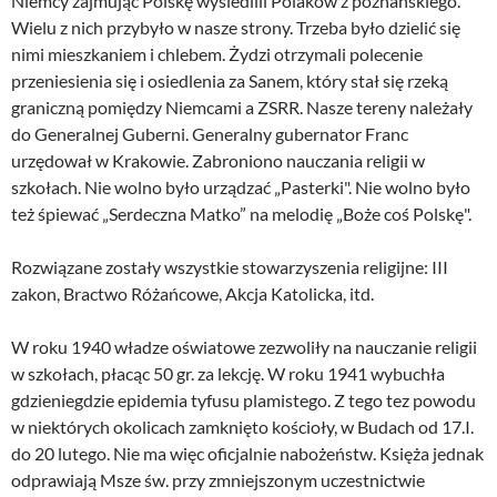
Niemcy zajmując Polskę wysiedlili Polaków z poznańskiego.
Wielu z nich przybyło w nasze strony. Trzeba było dzielić się
nimi mieszkaniem i chlebem. Żydzi otrzymali polecenie
przeniesienia się i osiedlenia za Sanem, który stał się rzeką
graniczną pomiędzy Niemcami a ZSRR. Nasze tereny należały
do Generalnej Guberni. Generalny gubernator Franc
urzędował w Krakowie. Zabroniono nauczania religii w
szkołach. Nie wolno było urządzać „Pasterki". Nie wolno było
też śpiewać „Serdeczna Matko” na melodię „Boże coś Polskę".
Rozwiązane zostały wszystkie stowarzyszenia religijne: III
zakon, Bractwo Różańcowe, Akcja Katolicka, itd.
W roku 1940 władze oświatowe zezwoliły na nauczanie religii
w szkołach, płacąc 50 gr. za lekcję. W roku 1941 wybuchła
gdzieniegdzie epidemia tyfusu plamistego. Z tego tez powodu
w niektórych okolicach zamknięto kościoły, w Budach od 17.I.
do 20 lutego. Nie ma więc oficjalnie nabożeństw. Księża jednak
odprawiają Msze św. przy zmniejszonym uczestnictwie