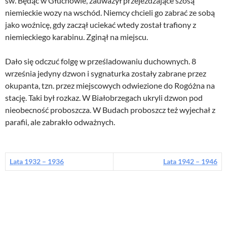
św. Będąc w Głuchowie, zauważył przejeżdżające szosą
niemieckie wozy na wschód. Niemcy chcieli go zabrać ze sobą
jako woźnicę, gdy zaczął uciekać wtedy został trafiony z
niemieckiego karabinu. Zginął na miejscu.
Dało się odczuć folgę w prześladowaniu duchownych. 8
września jedyny dzwon i sygnaturka zostały zabrane przez
okupanta, tzn. przez miejscowych odwiezione do Rogóżna na
stację. Taki był rozkaz. W Białobrzegach ukryli dzwon pod
nieobecność proboszcza. W Budach proboszcz też wyjechał z
parafii, ale zabrakło odważnych.
Lata 1932 – 1936
Lata 1942 – 1946