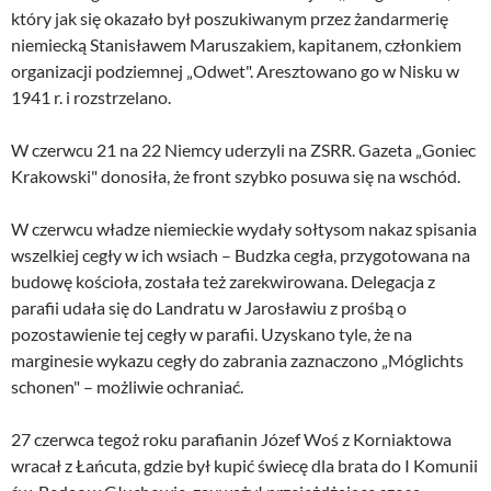
który jak się okazało był poszukiwanym przez żandarmerię
niemiecką Stanisławem Maruszakiem, kapitanem, członkiem
organizacji podziemnej „Odwet". Aresztowano go w Nisku w
1941 r. i rozstrzelano.
W czerwcu 21 na 22 Niemcy uderzyli na ZSRR. Gazeta „Goniec
Krakowski" donosiła, że front szybko posuwa się na wschód.
W czerwcu władze niemieckie wydały sołtysom nakaz spisania
wszelkiej cegły w ich wsiach – Budzka cegła, przygotowana na
budowę kościoła, została też zarekwirowana. Delegacja z
parafii udała się do Landratu w Jarosławiu z prośbą o
pozostawienie tej cegły w parafii. Uzyskano tyle, że na
marginesie wykazu cegły do zabrania zaznaczono „Móglichts
schonen" – możliwie ochraniać.
27 czerwca tegoż roku parafianin Józef Woś z Korniaktowa
wracał z Łańcuta, gdzie był kupić świecę dla brata do I Komunii