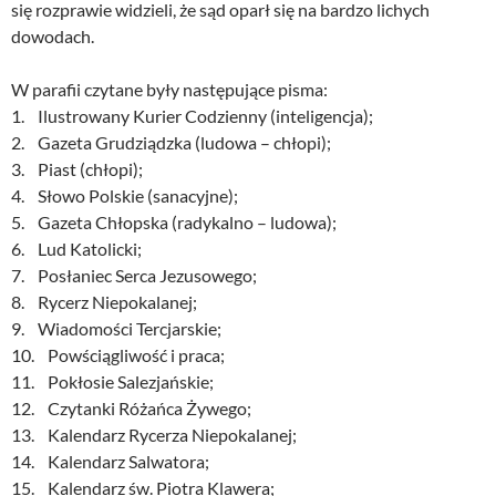
się rozprawie widzieli, że sąd oparł się na bardzo lichych
dowodach.
W parafii czytane były następujące pisma:
1. Ilustrowany Kurier Codzienny (inteligencja);
2. Gazeta Grudziądzka (ludowa – chłopi);
3. Piast (chłopi);
4. Słowo Polskie (sanacyjne);
5. Gazeta Chłopska (radykalno – ludowa);
6. Lud Katolicki;
7. Posłaniec Serca Jezusowego;
8. Rycerz Niepokalanej;
9. Wiadomości Tercjarskie;
10. Powściągliwość i praca;
11. Pokłosie Salezjańskie;
12. Czytanki Różańca Żywego;
13. Kalendarz Rycerza Niepokalanej;
14. Kalendarz Salwatora;
15. Kalendarz św. Piotra Klawera;