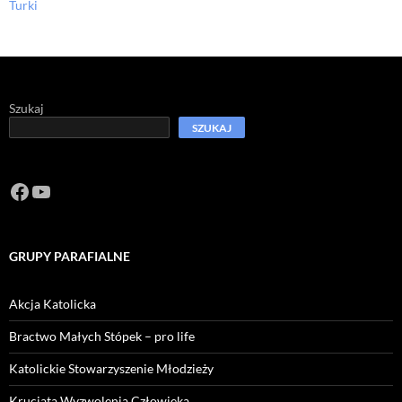
Turki
Szukaj
SZUKAJ
Facebook
https://www.youtube.com/channel/U
GRUPY PARAFIALNE
Akcja Katolicka
Bractwo Małych Stópek – pro life
Katolickie Stowarzyszenie Młodzieży
Krucjata Wyzwolenia Człowieka