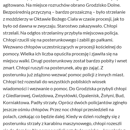
agitowano. Na miejsce rozruchów obrano Grodzisko Dolne.
Bezpośrednią przyczyną – bardzo prozaiczną – było strzelanie
z moździerzy w Oktawie Bożego Ciała w czasie procesji, jak to
było od dawna w zwyczaju. Starostwo zakazywało. Chłopi
strzelali. Na odgłos strzelaniny przybyła miejscowa policja.
Chłopi rzucili się na posterunkowego i zabili go pałkami.
Wezwano chłopów uczestniczących w procesji kościelnej do
pomocy. Wielka ich liczba opuściła procesję i zjawiła się na
miejscu walki. Drugi posterunkowy został bardzo pobity i wnet
zmarł. Chłopi ruszyli na posterunek, aby go zająć. Z
posterunku już zdążono wezwać pomoc policji z innych miast.
Chłopi też rozesłali do wszystkich pobliskich wiosek
wiadomości i wezwanie o pomoc. Do Grodziska przybyli chłopi
z Giedlarowej, Gwizdowa, Zmysłówki, Opalenisk, Żołyni, Bud,
Korniaktowa. Padły strzały. Oprócz dwóch policjantów zginęło
jeszcze ośmiu chłopów. Przez noc chłopi przesiedzieli na
polach, czekając co będzie dalej. Kiedy w dzień rozległy się z
posterunku strzały z karabinu maszynowego, chłopi rozeszli