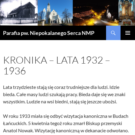
Szukaj
Parafia pw. Niepokalanego Serca NMP
PRZEJDŹ
MENU
DO
GŁÓWN
TREŚCI
KRONIKA – LATA 1932 –
1936
Lata trzydzieste stają się coraz trudniejsze dla ludzi. Idzie
bieda. Całe masy ludzi szukają pracy. Bieda daje się we znaki
wszystkim. Ludzie na wsi biedni, stają się jeszcze ubożsi.
W roku 1933 miała się odbyć wizytacja kanoniczna w Budach
Łańcuckich. 5 kwietnia tegoż roku zmarł Biskup przemyski
Anatol Nowak. Wizytację kanoniczną w dekanacie odwołano.