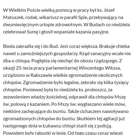
W Wielkim Poście wielką pomocą w pracy był ks. Józef
Matuszek, rodak, wikariusz w parafii Spie, przebywający na
dwumiesięcznym urlopie zdrowotnym. W Budach co niedziela
celebrował Sumę i głosił wspaniałe kazania pasyjne.
Bieda zakradła się i do Bud. Jest coraz większa. Brakuje chleba
nawet u zamożniejszych gospodarzy. Rząd sanacyjny wcale nie
dba o chłopa. Pogłębia się niechęć do obozu rządzącego. Z
okazji 25-lecia pracy parlamentarnej Wincentego Witosa,
urządzono w Rakszawie wielkie zgromadzenie okolicznych
chłopów. Zgromadzenie było legalne, zebrało się kilka tysięcy
chłopów. Ponieważ była to niedziela ks. proboszcz, za
zezwoleniem władzy kościelnej, odprawił dla chłopów Mszę
św. polową z kazaniem. Po Mszy św. wygłaszano wiele mów,
niektóre zachęcające do buntu. Także cichaczem nawoływano
zgromadzonych chłopów do buntu. Skutkiem tej agitacji już
następnego dnia w Łukawcu chłopi starli się z policją.
Powodem były rabunki w lesie. Od tego czasu coraz więcej