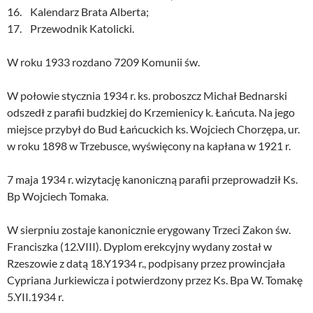
16. Kalendarz Brata Alberta;
17. Przewodnik Katolicki.
W roku 1933 rozdano 7209 Komunii św.
W połowie stycznia 1934 r. ks. proboszcz Michał Bednarski
odszedł z parafii budzkiej do Krzemienicy k. Łańcuta. Na jego
miejsce przybył do Bud Łańcuckich ks. Wojciech Chorzępa, ur.
w roku 1898 w Trzebusce, wyświęcony na kapłana w 1921 r.
7 maja 1934 r. wizytację kanoniczną parafii przeprowadził Ks.
Bp Wojciech Tomaka.
W sierpniu zostaje kanonicznie erygowany Trzeci Zakon św.
Franciszka (12.VIII). Dyplom erekcyjny wydany został w
Rzeszowie z datą 18.Y1934 r., podpisany przez prowincjała
Cypriana Jurkiewicza i potwierdzony przez Ks. Bpa W. Tomakę
5.YII.1934 r.