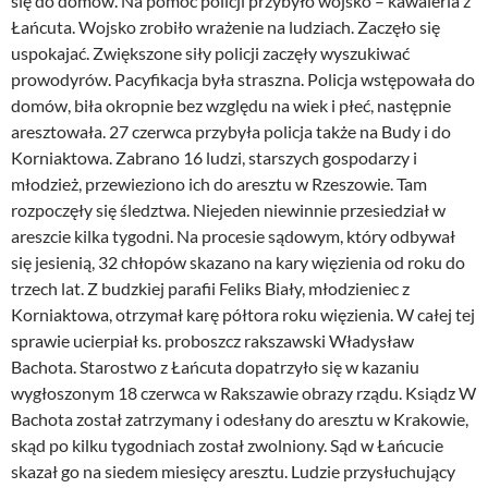
się do domów. Na pomoc policji przybyło wojsko – kawaleria z
Łańcuta. Wojsko zrobiło wrażenie na ludziach. Zaczęło się
uspokajać. Zwiększone siły policji zaczęły wyszukiwać
prowodyrów. Pacyfikacja była straszna. Policja wstępowała do
domów, biła okropnie bez względu na wiek i płeć, następnie
aresztowała. 27 czerwca przybyła policja także na Budy i do
Korniaktowa. Zabrano 16 ludzi, starszych gospodarzy i
młodzież, przewieziono ich do aresztu w Rzeszowie. Tam
rozpoczęły się śledztwa. Niejeden niewinnie przesiedział w
areszcie kilka tygodni. Na procesie sądowym, który odbywał
się jesienią, 32 chłopów skazano na kary więzienia od roku do
trzech lat. Z budzkiej parafii Feliks Biały, młodzieniec z
Korniaktowa, otrzymał karę półtora roku więzienia. W całej tej
sprawie ucierpiał ks. proboszcz rakszawski Władysław
Bachota. Starostwo z Łańcuta dopatrzyło się w kazaniu
wygłoszonym 18 czerwca w Rakszawie obrazy rządu. Ksiądz W
Bachota został zatrzymany i odesłany do aresztu w Krakowie,
skąd po kilku tygodniach został zwolniony. Sąd w Łańcucie
skazał go na siedem miesięcy aresztu. Ludzie przysłuchujący