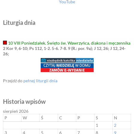
YouTube
Liturgia dnia
10 VIII Poniedziałek. Święto św. Wawrzyńca, diakona i męczennika
2 Kor 9, 6-10; Ps 112, 1-2. 5-6. 7-8. 9 (R.: por. 9a); J 12, 26; J 12, 24-
26;
Przejdź do
pełnej liturgii dnia
Historia wpisów
sierpień 2026
P
W
Ś
C
P
S
N
1
2
3
4
5
6
7
8
9