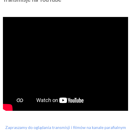
Zapraszamy do oglądania transmisji i filmów na kanale parafialnym