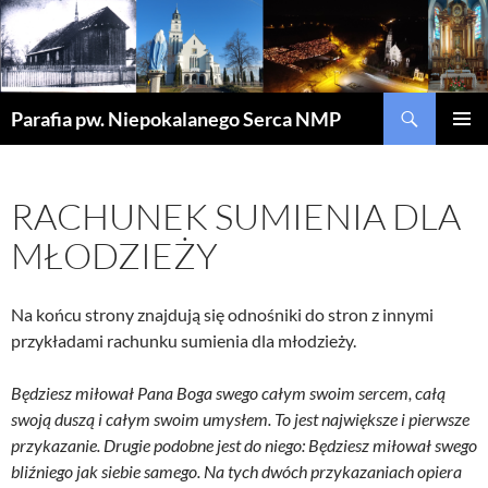
Szukaj
Parafia pw. Niepokalanego Serca NMP
PRZEJDŹ
MENU
DO
GŁÓWN
TREŚCI
RACHUNEK SUMIENIA DLA
MŁODZIEŻY
Na końcu strony znajdują się odnośniki do stron z innymi
przykładami rachunku sumienia dla młodzieży.
Będziesz miłował Pana Boga swego całym swoim sercem, całą
swoją duszą i całym swoim umysłem. To jest największe i pierwsze
przykazanie. Drugie podobne jest do niego: Będziesz miłował swego
bliźniego jak siebie samego. Na tych dwóch przykazaniach opiera