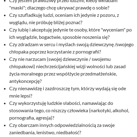
Czy jestem prawdziwy przed ludźmi; kiedy wkładam
"maski"; dlaczego chcę ukrywać prawdę o sobie?
Czy szufladkuję ludzi, oceniam ich jedynie z pozoru, z
wyglądu, nie próbuję bliżej poznać?
Czy lubię i akceptuję jedynie te osoby, które "wyceniam" po
ich wyglądzie, bogactwie, sposobie noszenia się?
Czy zdradzam w sercu i myślach swoją dziewczynę /swojego
chłopaka poprzez korzystanie z pornografii?
Czy nie narzucam (swojej dziewczynie / swojemu
chłopakowi) niechrześcijańskiej wizji wolności lub zasad
życia moralnego przez współżycie przedmałżeńskie,
antykoncepcję?
Czy nienawidzę i zazdroszczę tym, którzy wydają się ode
mnie lepsi?
Czy wykorzystuję ludzkie słabości, namawiając do
stosowania tego, co niszczy człowieka (narkotyki, alkohol,
pornografia, agresja)?
Czy obarczam innych odpowiedzialnością za swoje
zaniedbania, lenistwo, niedbałość?