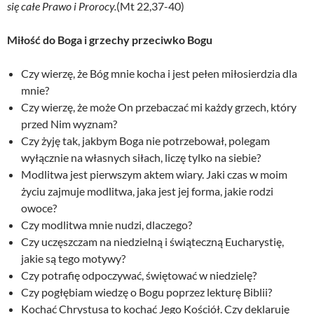
się całe Prawo i Prorocy.
(Mt 22,37-40)
Miłość do Boga i grzechy przeciwko Bogu
Czy wierzę, że Bóg mnie kocha i jest pełen miłosierdzia dla
mnie?
Czy wierzę, że może On przebaczać mi każdy grzech, który
przed Nim wyznam?
Czy żyję tak, jakbym Boga nie potrzebował, polegam
wyłącznie na własnych siłach, liczę tylko na siebie?
Modlitwa jest pierwszym aktem wiary. Jaki czas w moim
życiu zajmuje modlitwa, jaka jest jej forma, jakie rodzi
owoce?
Czy modlitwa mnie nudzi, dlaczego?
Czy uczęszczam na niedzielną i świąteczną Eucharystię,
jakie są tego motywy?
Czy potrafię odpoczywać, świętować w niedzielę?
Czy pogłębiam wiedzę o Bogu poprzez lekturę Biblii?
Kochać Chrystusa to kochać Jego Kościół. Czy deklaruję